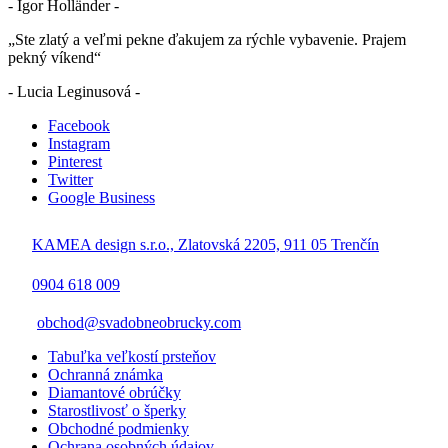
- Igor Holländer -
„Ste zlatý a veľmi pekne ďakujem za rýchle vybavenie. Prajem
pekný víkend“
- Lucia Leginusová -
Facebook
Instagram
Pinterest
Twitter
Google Business
KAMEA design s.r.o., Zlatovská 2205, 911 05 Trenčín
0904 618 009
obchod@svadobneobrucky.com
Tabuľka veľkostí prsteňov
Ochranná známka
Diamantové obrúčky
Starostlivosť o šperky
Obchodné podmienky
Ochrana osobných údajov