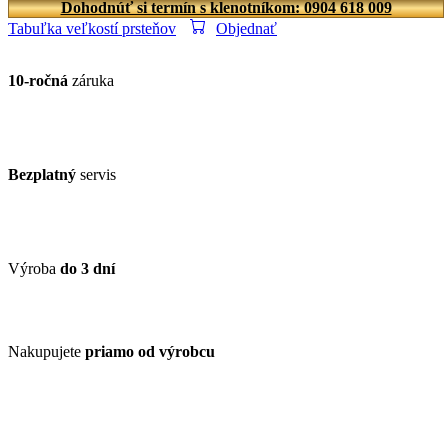
Dohodnúť si termín s klenotníkom: 0904 618 009
Tabuľka veľkostí prsteňov
Objednať
10-ročná
záruka
Bezplatný
servis
Výroba
do 3 dní
Nakupujete
priamo od výrobcu