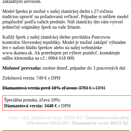
základným servisom.
Model šperku je možné v našej zlatníckej dielni s 27-ročnou
tradíciou upraviť na požadovanú veľkosť. Prípadne si môžete model
prispôsobiť podľa vašich predstáv. Náš zlatnícky tím vám vytvorí
jedinečný originálny šperk na vaše želanie.
Každý šperk z našej zlatníckej dielne prechádza Puncovou
kontrolou Slovenskej republiky. Model je možné zakúpiť výhradne
len v našom štúdiu šperkov alebo na našej webstránke
www.ikamea.sk. Ak potrebujete pri výbere pomôcť, kontaktujte
nášho klenotníka na t.č.: 0904 618 009.
Možnosť prevzatia:
osobne ihneď, prípadne do 3 pracovných dní
Zirkónová verzia: 749 € s DPH
Diamantová verzia pred 10% zľavou: 3793 €
s DPH
Špeciálna ponuka, zľava 10%:
Diamantová verzia: 3448 €
s DPH
Ceny v Kč: Zirkónová verze: 18293 Kč /
Diamantová verze před
10% slevou: 92632 Kč
/
Diamantová verze: 84211 Kč