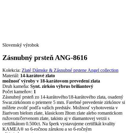
Slovenský výrobok
Zásnubný prsteň ANG-8616
Kolekcia:
Zlaté Dámske & Zásnubné prstene Angel collection
Materiál:
14-karátové zlato
možnosť výroby v 18-karátovom prevedení zlata
Druh kameňa:
Synt. zirkón výbrus briliantový
Počet kameňov:
1
Zásnubný prsteň zo 14-karátového/18-karátového zlata, osadený
Swar.zirkónom o priemere 5 mm. Farebné prevedenie zirkónov si
môžete zvoliť podľa vašich predstáv. Možnosť vyhotovenia v
žiarivom bielom zlate, klasickom žltom zlate alebo romantickom
ružovom/červenom zlate, takisto aj v diamantovej verzii s
certifikátom 0.500ct. Na šperk vystavujeme certifikát kvality
KAMEA® so 6-ročnou zárukou a so 6-ročným