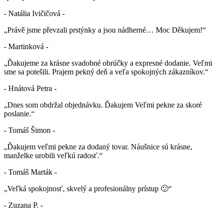
- Natália Ivičičová -
„Právě jsme převzali prstýnky a jsou nádherné… Moc Děkujem!“
- Martinková -
„Ďakujeme za krásne svadobné obrúčky a expresné dodanie. Veľmi
sme sa potešili. Prajem pekný deň a veľa spokojných zákazníkov.“
- Hnátová Petra -
„Dnes som obdržal objednávku. Ďakujem Veľmi pekne za skoré
poslanie.“
- Tomáš Šimon -
„Ďakujem veľmi pekne za dodaný tovar. Náušnice sú krásne,
manželke urobili veľkú radosť.“
- Tomáš Marták -
„Veľká spokojnosť, skvelý a profesionálny prístup 🙂“
- Zuzana P. -