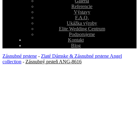
Galéria
Referencie
Výstavy
F.A.Q.
Ukážka výroby
Elite Wedding Centrum
Podporujeme
Kontakt
Blog
Zásnubné prstene
-
Zlaté Dámske & Zásnubné prstene Angel
collection
-
Zásnubný prsteň ANG-8616