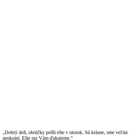
„Dobrý deň, obrúčky prišli ešte v utorok. Sú krásne, sme veľmi
spokojní. Ešte raz Vám ďakujeme.“