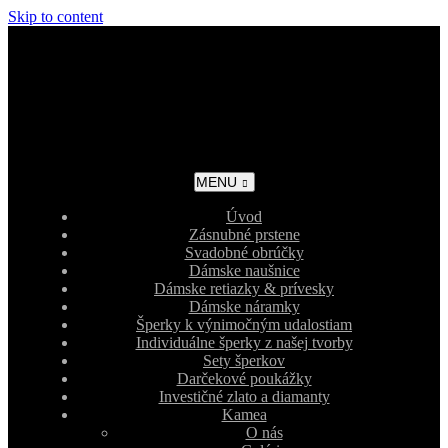
Skip to content
MENU
Úvod
Zásnubné prstene
Svadobné obrúčky
Dámske naušnice
Dámske retiazky & prívesky
Dámske náramky
Šperky k výnimočným udalostiam
Individuálne šperky z našej tvorby
Sety šperkov
Darčekové poukážky
Investičné zlato a diamanty
Kamea
O nás