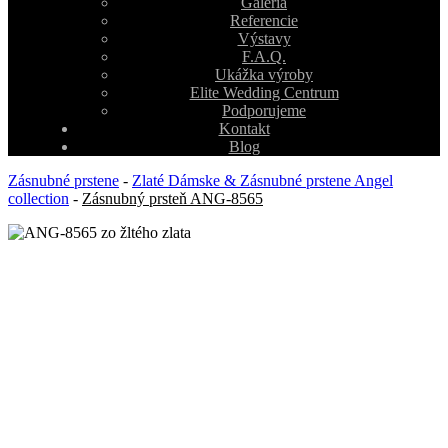
Galéria
Referencie
Výstavy
F.A.Q.
Ukážka výroby
Elite Wedding Centrum
Podporujeme
Kontakt
Blog
Zásnubné prstene
-
Zlaté Dámske & Zásnubné prstene Angel
collection
-
Zásnubný prsteň ANG-8565