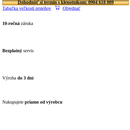
Dohodnúť si termín s klenotníkom: 0904 618 009
Tabuľka veľkostí prsteňov
Objednať
10-ročná
záruka
Bezplatný
servis
Výroba
do 3 dní
Nakupujete
priamo od výrobcu