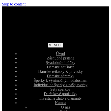
Skip to content
MENU
Úvod
Zásnubné prstene
Svadobné obrúčky
Dámske naušnice
Dámske retiazky & prívesky
Dámske náramky
Šperky k výnimočným udalostiam
Individuálne šperky z našej tvorby
Sety šperkov
Darčekové poukážky
Investičné zlato a diamanty
Kamea
O nás