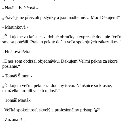
- Natália Ivičičová -
„Právě jsme převzali prstýnky a jsou nádherné… Moc Děkujem!“
- Martinková -
„Ďakujeme za krásne svadobné obrúčky a expresné dodanie. Veľmi
sme sa potešili. Prajem pekný deň a veľa spokojných zákazníkov.“
- Hnátová Petra -
„Dnes som obdržal objednávku. Ďakujem Veľmi pekne za skoré
poslanie.“
- Tomáš Šimon -
„Ďakujem veľmi pekne za dodaný tovar. Náušnice sú krásne,
manželke urobili veľkú radosť.“
- Tomáš Marták -
„Veľká spokojnosť, skvelý a profesionálny prístup 🙂“
- Zuzana P. -