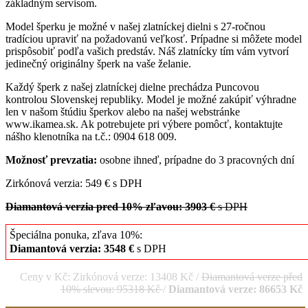
základným servisom.
Model šperku je možné v našej zlatníckej dielni s 27-ročnou
tradíciou upraviť na požadovanú veľkosť. Prípadne si môžete model
prispôsobiť podľa vašich predstáv. Náš zlatnícky tím vám vytvorí
jedinečný originálny šperk na vaše želanie.
Každý šperk z našej zlatníckej dielne prechádza Puncovou
kontrolou Slovenskej republiky. Model je možné zakúpiť výhradne
len v našom štúdiu šperkov alebo na našej webstránke
www.ikamea.sk. Ak potrebujete pri výbere pomôcť, kontaktujte
nášho klenotníka na t.č.: 0904 618 009.
Možnosť prevzatia:
osobne ihneď, prípadne do 3 pracovných dní
Zirkónová verzia: 549 € s DPH
Diamantová verzia pred 10% zľavou: 3903 €
s DPH
Špeciálna ponuka, zľava 10%:
Diamantová verzia: 3548 €
s DPH
Ceny v Kč: Zirkónová verze: 13408 Kč /
Diamantová verze před
10% slevou: 95318 Kč
/
Diamantová verze: 86653 Kč