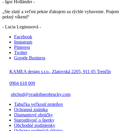
- Igor Holländer -
„Ste zlatý a veľmi pekne ďakujem za rýchle vybavenie. Prajem
pekný víkend“
- Lucia Leginusová -
Facebook
Instagram
Pinterest
Twitter
Google Business
KAMEA design s.r.o., Zlatovská 2205, 911 05 Trenčín
0904 618 009
obchod@svadobneobrucky.com
Tabuľka veľkostí prsteňov
Ochranná známka
Diamantové obrúčky
Starostlivosť o šperky
Obchodné podmienky
Ochrana osobných údajov