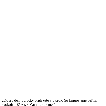
„Dobrý deň, obrúčky prišli ešte v utorok. Sú krásne, sme veľmi
spokojní. Ešte raz Vám ďakujeme.“