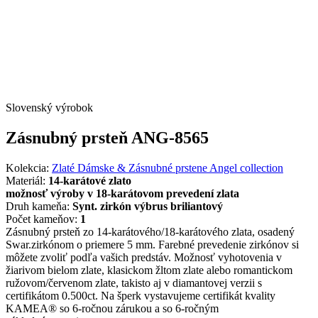
Slovenský výrobok
Zásnubný prsteň ANG-8565
Kolekcia:
Zlaté Dámske & Zásnubné prstene Angel collection
Materiál:
14-karátové zlato
možnosť výroby v 18-karátovom prevedení zlata
Druh kameňa:
Synt. zirkón výbrus briliantový
Počet kameňov:
1
Zásnubný prsteň zo 14-karátového/18-karátového zlata, osadený
Swar.zirkónom o priemere 5 mm. Farebné prevedenie zirkónov si
môžete zvoliť podľa vašich predstáv. Možnosť vyhotovenia v
žiarivom bielom zlate, klasickom žltom zlate alebo romantickom
ružovom/červenom zlate, takisto aj v diamantovej verzii s
certifikátom 0.500ct. Na šperk vystavujeme certifikát kvality
KAMEA® so 6-ročnou zárukou a so 6-ročným