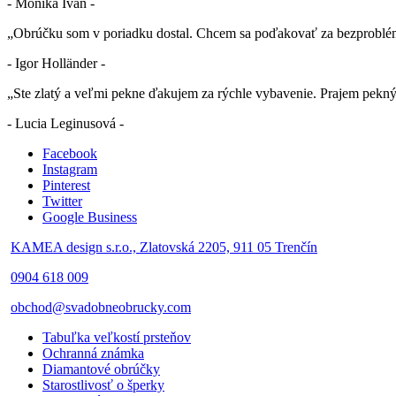
- Monika Ivan -
„Obrúčku som v poriadku dostal. Chcem sa poďakovať za bezproblé
- Igor Holländer -
„Ste zlatý a veľmi pekne ďakujem za rýchle vybavenie. Prajem pekn
- Lucia Leginusová -
Facebook
Instagram
Pinterest
Twitter
Google Business
KAMEA design s.r.o., Zlatovská 2205, 911 05 Trenčín
0904 618 009
obchod@svadobneobrucky.com
Tabuľka veľkostí prsteňov
Ochranná známka
Diamantové obrúčky
Starostlivosť o šperky