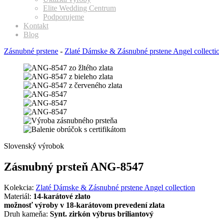
Elite Wedding Centrum
Podporujeme
Kontakt
Blog
Zásnubné prstene
-
Zlaté Dámske & Zásnubné prstene Angel collecti
Slovenský výrobok
Zásnubný prsteň ANG-8547
Kolekcia:
Zlaté Dámske & Zásnubné prstene Angel collection
Materiál:
14-karátové zlato
možnosť výroby v 18-karátovom prevedení zlata
Druh kameňa:
Synt. zirkón výbrus briliantový