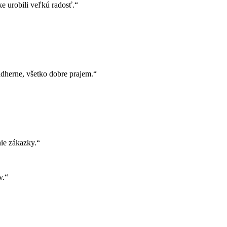
e urobili veľkú radosť.“
herne, všetko dobre prajem.“
ie zákazky.“
v.“