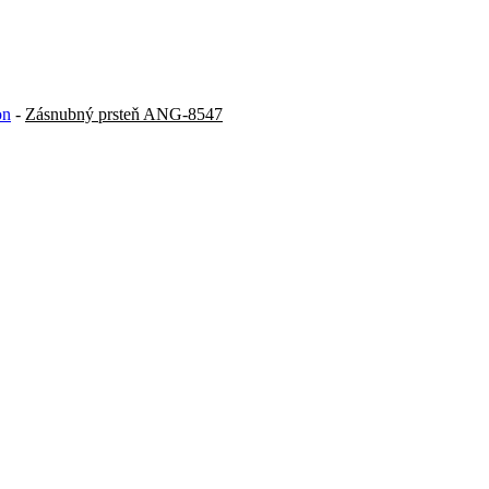
on
-
Zásnubný prsteň ANG-8547