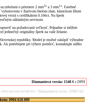
2x
1x
war.zirkónmi o priemere 2 mm
a 3 mm
. Farebné
 vyhotovenia v žiarivom bielom zlate, klasickom žltom
vej verzii s certifikátom 0.166ct. Na šperk
6-ročným základným servisom.
u upraviť na požadovanú veľkosť. Prípadne si môžete
rí jedinečný originálny šperk na vaše želanie.
 Slovenskej republiky. Model je možné zakúpiť výhradne
. Ak potrebujete pri výbere pomôcť, kontaktujte nášho
Diamantová verzia: 1548 €
s DPH
d 10% slevou: 41588 Kč
/
Diamantová verze: 37807 Kč
íkom: 0904 618 009