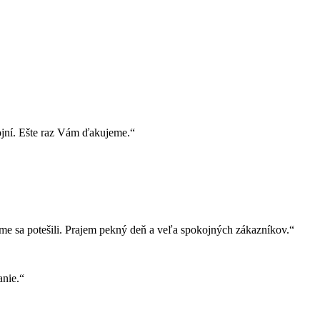
ojní. Ešte raz Vám ďakujeme.“
e sa potešili. Prajem pekný deň a veľa spokojných zákazníkov.“
nie.“