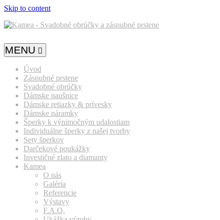
Skip to content
MENU
Úvod
Zásnubné prstene
Svadobné obrúčky
Dámske naušnice
Dámske retiazky & prívesky
Dámske náramky
Šperky k výnimočným udalostiam
Individuálne šperky z našej tvorby
Sety šperkov
Darčekové poukážky
Investičné zlato a diamanty
Kamea
O nás
Galéria
Referencie
Výstavy
F.A.Q.
Ukážka výroby