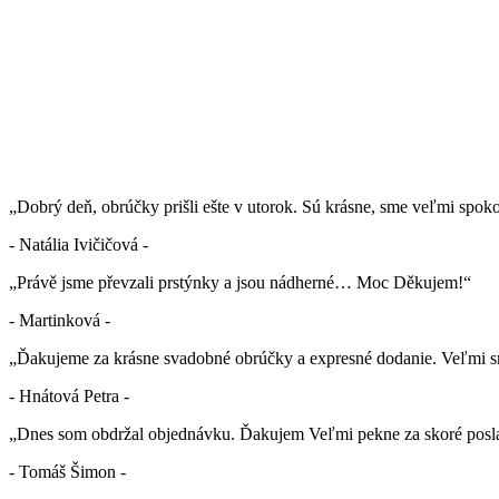
„Dobrý deň, obrúčky prišli ešte v utorok. Sú krásne, sme veľmi spok
- Natália Ivičičová -
„Právě jsme převzali prstýnky a jsou nádherné… Moc Děkujem!“
- Martinková -
„Ďakujeme za krásne svadobné obrúčky a expresné dodanie. Veľmi sm
- Hnátová Petra -
„Dnes som obdržal objednávku. Ďakujem Veľmi pekne za skoré posla
- Tomáš Šimon -