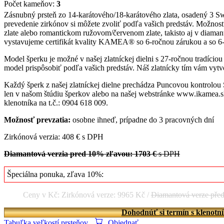
Počet kameňov:
3
Zásnubný prsteň zo 14-karátového/18-karátového zlata, osadený 3 S
prevedenie zirkónov si môžete zvoliť podľa vašich predstáv. Možnosť
zlate alebo romantickom ružovom/červenom zlate, takisto aj v diamanto
vystavujeme certifikát kvality KAMEA® so 6-ročnou zárukou a so 
Model šperku je možné v našej zlatníckej dielni s 27-ročnou tradício
model prispôsobiť podľa vašich predstáv. Náš zlatnícky tím vám vytvo
Každý šperk z našej zlatníckej dielne prechádza Puncovou kontrolou
len v našom štúdiu šperkov alebo na našej webstránke www.ikamea.sk
klenotníka na t.č.: 0904 618 009.
Možnosť prevzatia:
osobne ihneď, prípadne do 3 pracovných dní
Zirkónová verzia: 408 € s DPH
Diamantová verzia pred 10% zľavou: 1703 €
s DPH
Špeciálna ponuka, zľava 10%:
Ceny v Kč: Zirkónová verze: 9965 Kč /
Diamantová verze pře
Dohodnúť si termín s klenotn
Tabuľka veľkostí prsteňov
Objednať