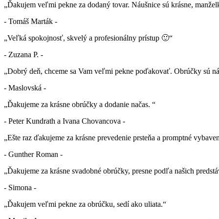
„Ďakujem veľmi pekne za dodaný tovar. Náušnice sú krásne, manželk
- Tomáš Marták -
„Veľká spokojnosť, skvelý a profesionálny prístup 🙂“
- Zuzana P. -
„Dobrý deň, chceme sa Vam veľmi pekne poďakovať. Obrúčky sú nád
- Maslovská -
„Ďakujeme za krásne obrúčky a dodanie načas. “
- Peter Kundrath a Ivana Chovancova -
„Ešte raz ďakujeme za krásne prevedenie prsteňa a promptné vybaven
- Gunther Roman -
„Ďakujeme za krásne svadobné obrúčky, presne podľa našich predstá
- Simona -
„Ďakujem veľmi pekne za obrúčku, sedí ako uliata.“