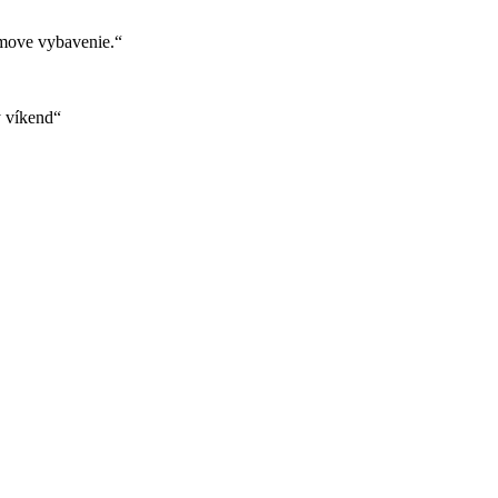
move vybavenie.“
ý víkend“