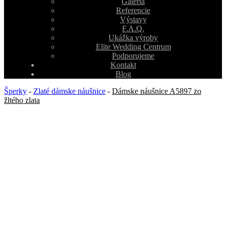
Galéria
Referencie
Výstavy
F.A.Q.
Ukážka výroby
Elite Wedding Centrum
Podporujeme
Kontakt
Blog
Šperky
-
Zlaté dámske náušnice
-
Dámske náušnice A5897 zo
žltého zlata