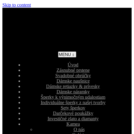
Skip to content
MENU
Úvod
Zásnubné prstene
Svadobné obrúčky
Dámske naušnice
Dámske retiazky & prívesky
Dámske náramky
Šperky k výnimočným udalostiam
Individuálne šperky z našej tvorby
Sety šperkov
Darčekové poukážky
Investičné zlato a diamanty
Kamea
O nás