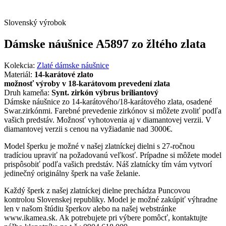
Slovenský výrobok
Dámske náušnice A5897 zo žltého zlata
Kolekcia:
Zlaté dámske náušnice
Materiál:
14-karátové zlato
možnosť výroby v 18-karátovom prevedení zlata
Druh kameňa:
Synt. zirkón výbrus briliantový
Dámske náušnice zo 14-karátového/18-karátového zlata, osadené
Swar.zirkónmi. Farebné prevedenie zirkónov si môžete zvoliť podľa
vašich predstáv. Možnosť vyhotovenia aj v diamantovej verzii. V
diamantovej verzii s cenou na vyžiadanie nad 3000€.
Model šperku je možné v našej zlatníckej dielni s 27-ročnou
tradíciou upraviť na požadovanú veľkosť. Prípadne si môžete model
prispôsobiť podľa vašich predstáv. Náš zlatnícky tím vám vytvorí
jedinečný originálny šperk na vaše želanie.
Každý šperk z našej zlatníckej dielne prechádza Puncovou
kontrolou Slovenskej republiky. Model je možné zakúpiť výhradne
len v našom štúdiu šperkov alebo na našej webstránke
www.ikamea.sk. Ak potrebujete pri výbere pomôcť, kontaktujte