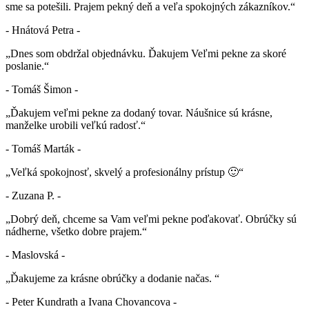
sme sa potešili. Prajem pekný deň a veľa spokojných zákazníkov.“
- Hnátová Petra -
„Dnes som obdržal objednávku. Ďakujem Veľmi pekne za skoré
poslanie.“
- Tomáš Šimon -
„Ďakujem veľmi pekne za dodaný tovar. Náušnice sú krásne,
manželke urobili veľkú radosť.“
- Tomáš Marták -
„Veľká spokojnosť, skvelý a profesionálny prístup 🙂“
- Zuzana P. -
„Dobrý deň, chceme sa Vam veľmi pekne poďakovať. Obrúčky sú
nádherne, všetko dobre prajem.“
- Maslovská -
„Ďakujeme za krásne obrúčky a dodanie načas. “
- Peter Kundrath a Ivana Chovancova -