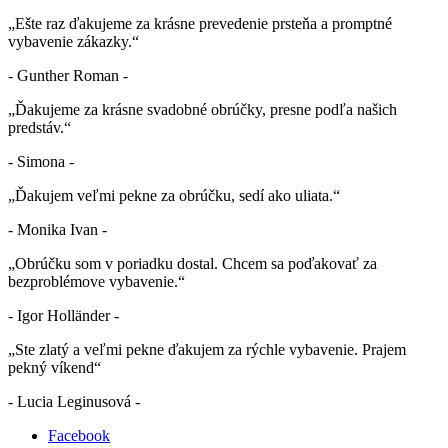
„Ešte raz ďakujeme za krásne prevedenie prsteňa a promptné
vybavenie zákazky.“
- Gunther Roman -
„Ďakujeme za krásne svadobné obrúčky, presne podľa našich
predstáv.“
- Simona -
„Ďakujem veľmi pekne za obrúčku, sedí ako uliata.“
- Monika Ivan -
„Obrúčku som v poriadku dostal. Chcem sa poďakovať za
bezproblémove vybavenie.“
- Igor Holländer -
„Ste zlatý a veľmi pekne ďakujem za rýchle vybavenie. Prajem
pekný víkend“
- Lucia Leginusová -
Facebook