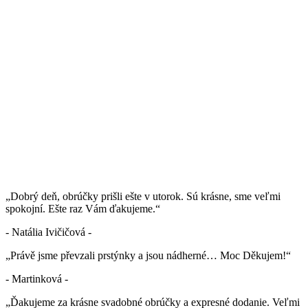
„Dobrý deň, obrúčky prišli ešte v utorok. Sú krásne, sme veľmi
spokojní. Ešte raz Vám ďakujeme.“
- Natália Ivičičová -
„Právě jsme převzali prstýnky a jsou nádherné… Moc Děkujem!“
- Martinková -
„Ďakujeme za krásne svadobné obrúčky a expresné dodanie. Veľmi