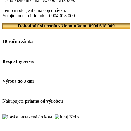
nášho klenotníka na t.č.: 0904 618 009.
Tento model je iba na objednávku.
Volajte prosím infolinku: 0904 618 009
Dohodnúť si termín s klenotníkom: 0904 618 009
10-ročná
záruka
Bezplatný
servis
Výroba
do 3 dní
Nakupujete
priamo od výrobcu