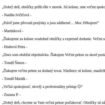
„Dobrý deň, obrúčky prišli ešte v utorok. Sú krásne, sme veľmi spok
- Natália Ivičičová -
„Právě jsme převzali prstýnky a jsou nádherné… Moc Děkujem!“
- Martinková -
„Ďakujeme za krásne svadobné obrúčky a expresné dodanie. Veľmi sm
- Hnátová Petra -
„Dnes som obdržal objednávku. Ďakujem Veľmi pekne za skoré posla
- Tomáš Šimon -
„Ďakujem veľmi pekne za dodaný tovar. Náušnice sú krásne, manželk
- Tomáš Marták -
„Veľká spokojnosť, skvelý a profesionálny prístup 🙂“
- Zuzana P. -
„Dobrý deň, chceme sa Vam veľmi pekne poďakovať. Obrúčky sú nád