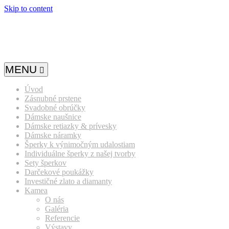
Skip to content
MENU
Úvod
Zásnubné prstene
Svadobné obrúčky
Dámske naušnice
Dámske retiazky & prívesky
Dámske náramky
Šperky k výnimočným udalostiam
Individuálne šperky z našej tvorby
Sety šperkov
Darčekové poukážky
Investičné zlato a diamanty
Kamea
O nás
Galéria
Referencie
Výstavy