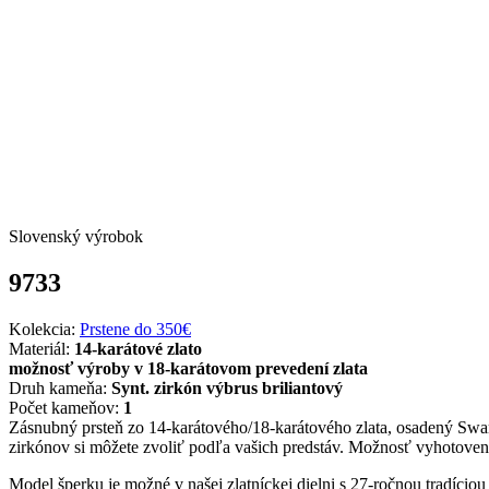
Slovenský výrobok
9733
Kolekcia:
Prstene do 350€
Materiál:
14-karátové zlato
možnosť výroby v 18-karátovom prevedení zlata
Druh kameňa:
Synt. zirkón výbrus briliantový
Počet kameňov:
1
Zásnubný prsteň zo 14-karátového/18-karátového zlata, osadený Swa
zirkónov si môžete zvoliť podľa vašich predstáv. Možnosť vyhotovenia
Model šperku je možné v našej zlatníckej dielni s 27-ročnou tradício