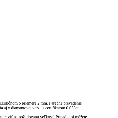
r.zirkónom o priemere 2 mm. Farebné prevedenie
 aj v diamantovej verzii s certifikátom 0.033ct.
u upraviť na požadovanú veľkosť. Prípadne si môžete