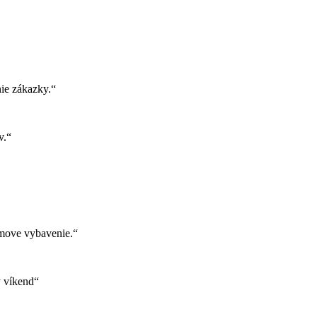
ie zákazky.“
v.“
move vybavenie.“
ý víkend“