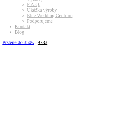
F.A.Q.
Ukážka výroby
Elite Wedding Centrum
Podporujeme
Kontakt
Blog
Prstene do 350€
-
9733