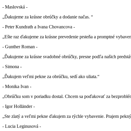
- Maslovská -
„Ďakujeme za krásne obrúčky a dodanie načas. “
- Peter Kundrath a Ivana Chovancova -
„Ešte raz ďakujeme za krásne prevedenie prsteňa a promptné vybaven
- Gunther Roman -
„Ďakujeme za krásne svadobné obrúčky, presne podľa našich predstá
- Simona -
„Ďakujem veľmi pekne za obrúčku, sedí ako uliata.“
- Monika Ivan -
„Obrúčku som v poriadku dostal. Chcem sa poďakovať za bezproblé
- Igor Holländer -
„Ste zlatý a veľmi pekne ďakujem za rýchle vybavenie. Prajem pekn
- Lucia Leginusová -