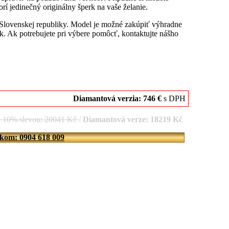
rí jedinečný originálny šperk na vaše želanie.
 Slovenskej republiky. Model je možné zakúpiť výhradne
. Ak potrebujete pri výbere pomôcť, kontaktujte nášho
Diamantová verzia: 746 €
s DPH
d 10% slevou: 20041 Kč
/
Diamantová verze: 18219 Kč
íkom: 0904 618 009