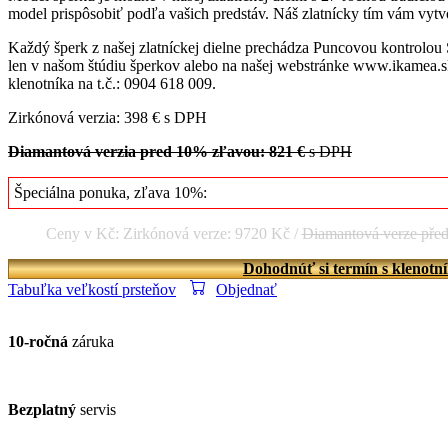
model prispôsobiť podľa vašich predstáv. Náš zlatnícky tím vám vytvo
Každý šperk z našej zlatníckej dielne prechádza Puncovou kontrolou
len v našom štúdiu šperkov alebo na našej webstránke www.ikamea.sk
klenotníka na t.č.: 0904 618 009.
Zirkónová verzia: 398 € s DPH
Diamantová verzia pred 10% zľavou: 821 €
s DPH
Špeciálna ponuka, zľava 10%:
Ceny v Kč: Zirkónová verze: 9720 Kč /
Diamantová verze pře
Dohodnúť si termín s klenotn
Tabuľka veľkostí prsteňov
Objednať
10-ročná
záruka
Bezplatný
servis