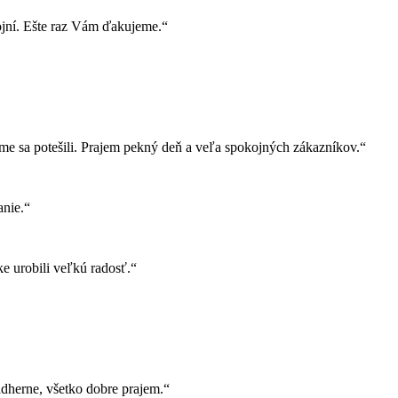
ojní. Ešte raz Vám ďakujeme.“
e sa potešili. Prajem pekný deň a veľa spokojných zákazníkov.“
nie.“
e urobili veľkú radosť.“
herne, všetko dobre prajem.“