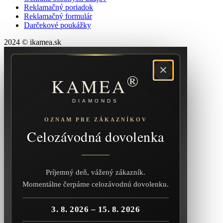
Reklamačný poriadok
Reklamačný formulár
Darčekové poukážky
2024 © ikamea.sk
×
®
KAMEA
DIAMONDS
OZNAM PRE ZÁKAZNÍKOV
Celozávodná dovolenka
Príjemný deň, vážený zákazník.
Momentálne čerpáme celozávodnú dovolenku.
3. 8. 2026 – 15. 8. 2026