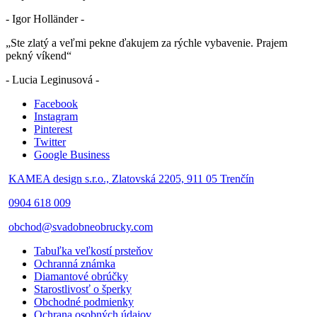
- Igor Holländer -
„Ste zlatý a veľmi pekne ďakujem za rýchle vybavenie. Prajem
pekný víkend“
- Lucia Leginusová -
Facebook
Instagram
Pinterest
Twitter
Google Business
KAMEA design s.r.o., Zlatovská 2205, 911 05 Trenčín
0904 618 009
obchod@svadobneobrucky.com
Tabuľka veľkostí prsteňov
Ochranná známka
Diamantové obrúčky
Starostlivosť o šperky
Obchodné podmienky
Ochrana osobných údajov