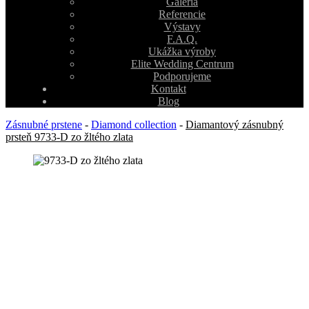
Galéria
Referencie
Výstavy
F.A.Q.
Ukážka výroby
Elite Wedding Centrum
Podporujeme
Kontakt
Blog
Zásnubné prstene
-
Diamond collection
-
Diamantový zásnubný
prsteň 9733-D zo žltého zlata