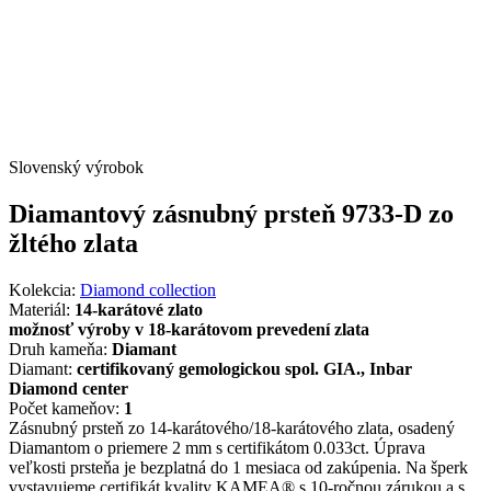
Slovenský výrobok
Diamantový zásnubný prsteň 9733-D zo
žltého zlata
Kolekcia:
Diamond collection
Materiál:
14-karátové zlato
možnosť výroby v 18-karátovom prevedení zlata
Druh kameňa:
Diamant
Diamant:
certifikovaný gemologickou spol. GIA., Inbar
Diamond center
Počet kameňov:
1
Zásnubný prsteň zo 14-karátového/18-karátového zlata, osadený
Diamantom o priemere 2 mm s certifikátom 0.033ct. Úprava
veľkosti prsteňa je bezplatná do 1 mesiaca od zakúpenia. Na šperk
vystavujeme certifikát kvality KAMEA® s 10-ročnou zárukou a s