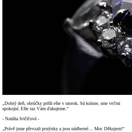
„Dobrý deň, obrúčky prišli ešte v utorok. Sú krásne, sme veľmi
spokojní. Ešte raz Vám ďakujeme.“
- Natália Ivičičová -
„Právě jsme převzali prstýnky a jsou nádherné… Moc Děkujem!“