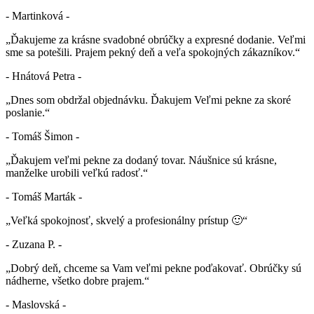
- Martinková -
„Ďakujeme za krásne svadobné obrúčky a expresné dodanie. Veľmi
sme sa potešili. Prajem pekný deň a veľa spokojných zákazníkov.“
- Hnátová Petra -
„Dnes som obdržal objednávku. Ďakujem Veľmi pekne za skoré
poslanie.“
- Tomáš Šimon -
„Ďakujem veľmi pekne za dodaný tovar. Náušnice sú krásne,
manželke urobili veľkú radosť.“
- Tomáš Marták -
„Veľká spokojnosť, skvelý a profesionálny prístup 🙂“
- Zuzana P. -
„Dobrý deň, chceme sa Vam veľmi pekne poďakovať. Obrúčky sú
nádherne, všetko dobre prajem.“
- Maslovská -