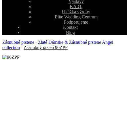
Výstavy
F.A.Q.
Ukážka výroby
Elite Wedding Centrum
Podporujeme
Kontakt
Blog
Zásnubné prstene
-
Zlaté Dámske & Zásnubné prstene Angel
collection
-
Zásnubný prsteň 96ZPP