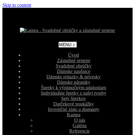
Skip to content
MENU
Úvod
Zásnubné prstene
Svadobné obrúčky
Dámske naušnice
Dámske retiazky & prívesky
Dámske náramky
Šperky k výnimočným udalostiam
Individuálne šperky z našej tvorby
Sety šperkov
Darčekové poukážky
Investičné zlato a diamanty
Kamea
O nás
Galéria
Referencie