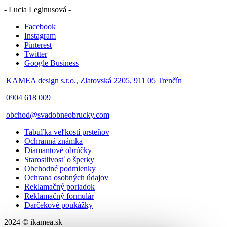
- Lucia Leginusová -
Facebook
Instagram
Pinterest
Twitter
Google Business
KAMEA design s.r.o., Zlatovská 2205, 911 05 Trenčín
0904 618 009
obchod@svadobneobrucky.com
Tabuľka veľkostí prsteňov
Ochranná známka
Diamantové obrúčky
Starostlivosť o šperky
Obchodné podmienky
Ochrana osobných údajov
Reklamačný poriadok
Reklamačný formulár
Darčekové poukážky
2024 © ikamea.sk