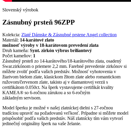
Slovenský výrobok
Zásnubný prsteň 96ZPP
Kolekcia:
Zlaté Dámske & Zásnubné prstene Angel collection
Materiál:
14-karátové zlato
možnosť výroby v 18-karátovom prevedení zlata
Druh kameňa:
Synt. zirkón výbrus briliantový
Počet kameňov:
1
Zásnubný prsteň zo 14-karátového/18-karátového zlata, osadený
Swar.zirkónom o priemere 2,2 mm. Farebné prevedenie zirkónov si
môžete zvoliť podľa vašich predstáv. Možnosť vyhotovenia v
žiarivom bielom zlate, klasickom žltom zlate alebo romantickom
ružovom/červenom zlate, takisto aj v diamantovej verzii s
certifikátom 0.050ct. Na šperk vystavujeme certifikát kvality
KAMEA® so 6-ročnou zárukou a so 6-ročným
základným servisom.
Model šperku je možné v našej zlatníckej dielni s 27-ročnou
tradíciou upraviť na požadovanú veľkosť. Prípadne si môžete model
prispôsobiť podľa vašich predstáv. Náš zlatnícky tím vám vytvorí
jedinečný originálny šperk na vaše želanie.