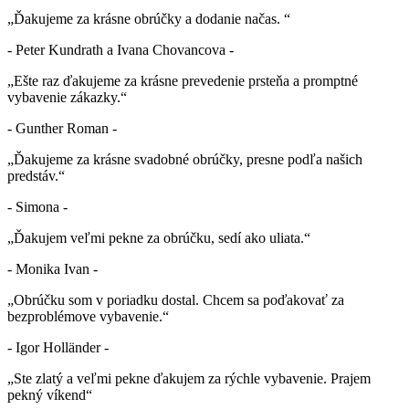
„Ďakujeme za krásne obrúčky a dodanie načas. “
- Peter Kundrath a Ivana Chovancova -
„Ešte raz ďakujeme za krásne prevedenie prsteňa a promptné
vybavenie zákazky.“
- Gunther Roman -
„Ďakujeme za krásne svadobné obrúčky, presne podľa našich
predstáv.“
- Simona -
„Ďakujem veľmi pekne za obrúčku, sedí ako uliata.“
- Monika Ivan -
„Obrúčku som v poriadku dostal. Chcem sa poďakovať za
bezproblémove vybavenie.“
- Igor Holländer -
„Ste zlatý a veľmi pekne ďakujem za rýchle vybavenie. Prajem
pekný víkend“