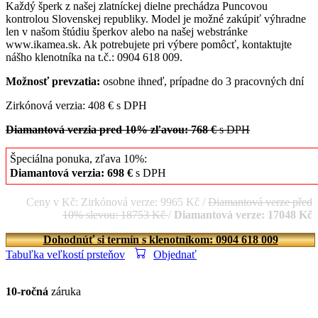
Každý šperk z našej zlatníckej dielne prechádza Puncovou
kontrolou Slovenskej republiky. Model je možné zakúpiť výhradne
len v našom štúdiu šperkov alebo na našej webstránke
www.ikamea.sk. Ak potrebujete pri výbere pomôcť, kontaktujte
nášho klenotníka na t.č.: 0904 618 009.
Možnosť prevzatia:
osobne ihneď, prípadne do 3 pracovných dní
Zirkónová verzia: 408 € s DPH
Diamantová verzia pred 10% zľavou: 768 €
s DPH
Špeciálna ponuka, zľava 10%:
Diamantová verzia: 698 €
s DPH
Ceny v Kč: Zirkónová verze: 9965 Kč /
Diamantová verze před
10% slevou: 18753 Kč
/
Diamantová verze: 17048 Kč
Dohodnúť si termín s klenotníkom: 0904 618 009
Tabuľka veľkostí prsteňov
Objednať
10-ročná
záruka