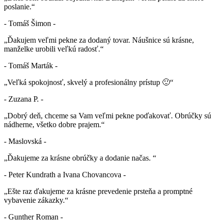
poslanie.“
- Tomáš Šimon -
„Ďakujem veľmi pekne za dodaný tovar. Náušnice sú krásne,
manželke urobili veľkú radosť.“
- Tomáš Marták -
„Veľká spokojnosť, skvelý a profesionálny prístup 🙂“
- Zuzana P. -
„Dobrý deň, chceme sa Vam veľmi pekne poďakovať. Obrúčky sú
nádherne, všetko dobre prajem.“
- Maslovská -
„Ďakujeme za krásne obrúčky a dodanie načas. “
- Peter Kundrath a Ivana Chovancova -
„Ešte raz ďakujeme za krásne prevedenie prsteňa a promptné
vybavenie zákazky.“
- Gunther Roman -