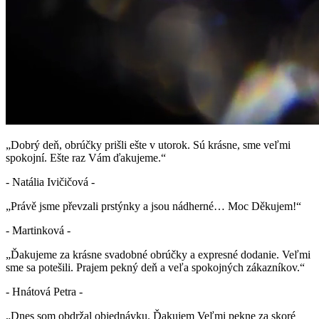
„Dobrý deň, obrúčky prišli ešte v utorok. Sú krásne, sme veľmi
spokojní. Ešte raz Vám ďakujeme.“
- Natália Ivičičová -
„Právě jsme převzali prstýnky a jsou nádherné… Moc Děkujem!“
- Martinková -
„Ďakujeme za krásne svadobné obrúčky a expresné dodanie. Veľmi
sme sa potešili. Prajem pekný deň a veľa spokojných zákazníkov.“
- Hnátová Petra -
„Dnes som obdržal objednávku. Ďakujem Veľmi pekne za skoré