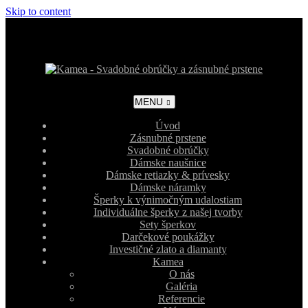
Skip to content
MENU
Úvod
Zásnubné prstene
Svadobné obrúčky
Dámske naušnice
Dámske retiazky & prívesky
Dámske náramky
Šperky k výnimočným udalostiam
Individuálne šperky z našej tvorby
Sety šperkov
Darčekové poukážky
Investičné zlato a diamanty
Kamea
O nás
Galéria
Referencie