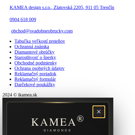
KAMEA design s.r.o., Zlatovská 2205, 911 05 Trenčín
0904 618 009
obchod@svadobneobrucky.com
Tabuľka veľkostí prsteňov
Ochranná známka
Diamantové obrúčky
Starostlivosť o šperky
Obchodné podmienky
Ochrana osobných údajov
Reklamačný poriadok
Reklamačný formulár
Darčekové poukážky
2024 © ikamea.sk
×
®
KAMEA
DIAMONDS