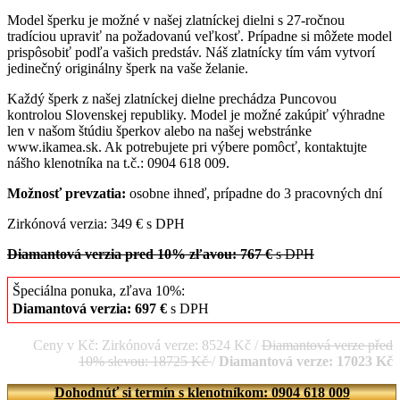
Model šperku je možné v našej zlatníckej dielni s 27-ročnou
tradíciou upraviť na požadovanú veľkosť. Prípadne si môžete model
prispôsobiť podľa vašich predstáv. Náš zlatnícky tím vám vytvorí
jedinečný originálny šperk na vaše želanie.
Každý šperk z našej zlatníckej dielne prechádza Puncovou
kontrolou Slovenskej republiky. Model je možné zakúpiť výhradne
len v našom štúdiu šperkov alebo na našej webstránke
www.ikamea.sk. Ak potrebujete pri výbere pomôcť, kontaktujte
nášho klenotníka na t.č.: 0904 618 009.
Možnosť prevzatia:
osobne ihneď, prípadne do 3 pracovných dní
Zirkónová verzia: 349 € s DPH
Diamantová verzia pred 10% zľavou: 767 €
s DPH
Špeciálna ponuka, zľava 10%:
Diamantová verzia: 697 €
s DPH
Ceny v Kč: Zirkónová verze: 8524 Kč /
Diamantová verze před
10% slevou: 18725 Kč
/
Diamantová verze: 17023 Kč
Dohodnúť si termín s klenotníkom: 0904 618 009