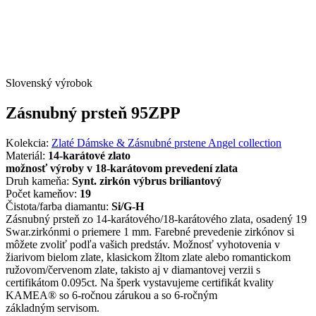
Slovenský výrobok
Zásnubný prsteň 95ZPP
Kolekcia:
Zlaté Dámske & Zásnubné prstene Angel collection
Materiál:
14-karátové zlato
možnosť výroby v 18-karátovom prevedení zlata
Druh kameňa:
Synt. zirkón výbrus briliantový
Počet kameňov:
19
Čistota/farba diamantu:
Si/G-H
Zásnubný prsteň zo 14-karátového/18-karátového zlata, osadený 19
Swar.zirkónmi o priemere 1 mm. Farebné prevedenie zirkónov si
môžete zvoliť podľa vašich predstáv. Možnosť vyhotovenia v
žiarivom bielom zlate, klasickom žltom zlate alebo romantickom
ružovom/červenom zlate, takisto aj v diamantovej verzii s
certifikátom 0.095ct. Na šperk vystavujeme certifikát kvality
KAMEA® so 6-ročnou zárukou a so 6-ročným
základným servisom.