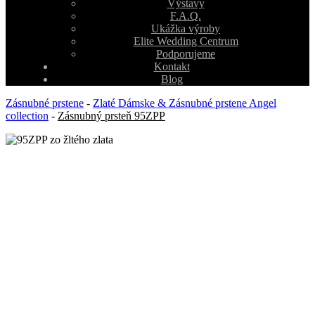
Výstavy
F.A.Q.
Ukážka výroby
Elite Wedding Centrum
Podporujeme
Kontakt
Blog
Zásnubné prstene
-
Zlaté Dámske & Zásnubné prstene Angel
collection
-
Zásnubný prsteň 95ZPP