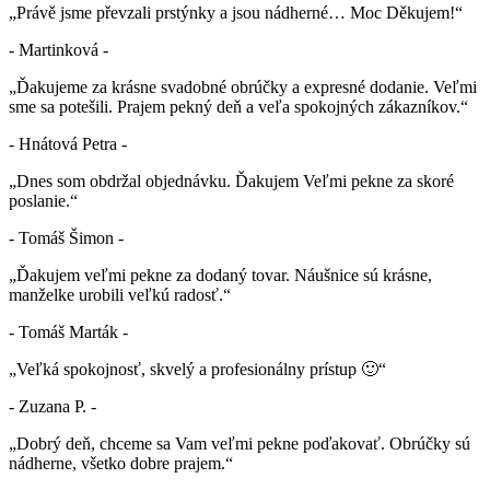
„Právě jsme převzali prstýnky a jsou nádherné… Moc Děkujem!“
- Martinková -
„Ďakujeme za krásne svadobné obrúčky a expresné dodanie. Veľmi
sme sa potešili. Prajem pekný deň a veľa spokojných zákazníkov.“
- Hnátová Petra -
„Dnes som obdržal objednávku. Ďakujem Veľmi pekne za skoré
poslanie.“
- Tomáš Šimon -
„Ďakujem veľmi pekne za dodaný tovar. Náušnice sú krásne,
manželke urobili veľkú radosť.“
- Tomáš Marták -
„Veľká spokojnosť, skvelý a profesionálny prístup 🙂“
- Zuzana P. -
„Dobrý deň, chceme sa Vam veľmi pekne poďakovať. Obrúčky sú
nádherne, všetko dobre prajem.“