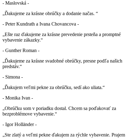
- Maslovská -
„Ďakujeme za krásne obrúčky a dodanie načas. “
- Peter Kundrath a Ivana Chovancova -
„Ešte raz ďakujeme za krásne prevedenie prsteňa a promptné
vybavenie zákazky.“
- Gunther Roman -
„Ďakujeme za krásne svadobné obrúčky, presne podľa našich
predstáv.“
- Simona -
„Ďakujem veľmi pekne za obrúčku, sedí ako uliata.“
- Monika Ivan -
„Obrúčku som v poriadku dostal. Chcem sa poďakovať za
bezproblémove vybavenie.“
- Igor Holländer -
„Ste zlatý a veľmi pekne ďakujem za rýchle vybavenie. Prajem