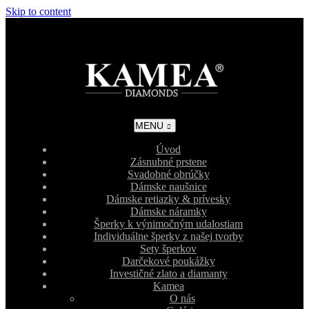
Skip to content
MENU
Úvod
Zásnubné prstene
Svadobné obrúčky
Dámske naušnice
Dámske retiazky & prívesky
Dámske náramky
Šperky k výnimočným udalostiam
Individuálne šperky z našej tvorby
Sety šperkov
Darčekové poukážky
Investičné zlato a diamanty
Kamea
O nás