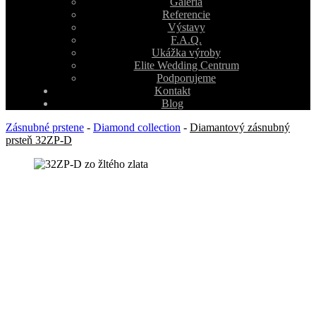
Galéria
Referencie
Výstavy
F.A.Q.
Ukážka výroby
Elite Wedding Centrum
Podporujeme
Kontakt
Blog
Zásnubné prstene
-
Diamond collection
-
Diamantový zásnubný
prsteň 32ZP-D