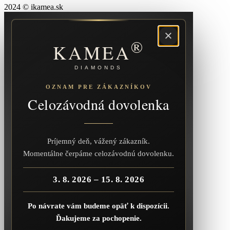
2024 © ikamea.sk
×
®
KAMEA
DIAMONDS
OZNAM PRE ZÁKAZNÍKOV
Celozávodná dovolenka
Príjemný deň, vážený zákazník.
Momentálne čerpáme celozávodnú dovolenku.
3. 8. 2026 – 15. 8. 2026
Po návrate vám budeme opäť k dispozícii.
Ďakujeme za pochopenie.