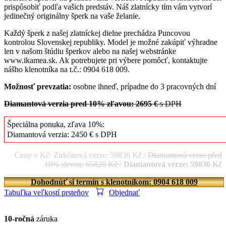
prispôsobiť podľa vašich predstáv. Náš zlatnícky tím vám vytvorí
jedinečný originálny šperk na vaše želanie.
Každý šperk z našej zlatníckej dielne prechádza Puncovou
kontrolou Slovenskej republiky. Model je možné zakúpiť výhradne
len v našom štúdiu šperkov alebo na našej webstránke
www.ikamea.sk. Ak potrebujete pri výbere pomôcť, kontaktujte
nášho klenotníka na t.č.: 0904 618 009.
Možnosť prevzatia:
osobne ihneď, prípadne do 3 pracovných dní
Diamantová verzia pred 10% zľavou: 2695 €
s DPH
Špeciálna ponuka, zľava 10%:
Diamantová verzia: 2450 € s DPH
Ceny v Kč: Zirkónová verze: 59836 Kč /
Diamantová verze před
10% slevou: 65820 Kč
/
Diamantová verze: 59836 Kč
Dohodnúť si termín s klenotníkom: 0904 618 009
Tabuľka veľkostí prsteňov
Objednať
10-ročná
záruka