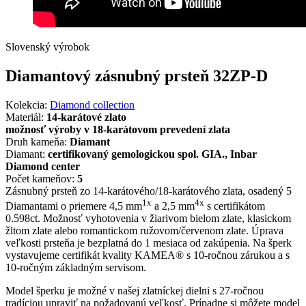
Slovenský výrobok
Diamantový zásnubný prsteň 32ZP-D
Kolekcia:
Diamond collection
Materiál:
14-karátové zlato
možnosť výroby v 18-karátovom prevedení zlata
Druh kameňa:
Diamant
Diamant:
certifikovaný gemologickou spol. GIA., Inbar
Diamond center
Počet kameňov:
5
Zásnubný prsteň zo 14-karátového/18-karátového zlata, osadený 5
1x
4x
Diamantami o priemere 4,5 mm
a 2,5 mm
s certifikátom
0.598ct. Možnosť vyhotovenia v žiarivom bielom zlate, klasickom
žltom zlate alebo romantickom ružovom/červenom zlate. Úprava
veľkosti prsteňa je bezplatná do 1 mesiaca od zakúpenia. Na šperk
vystavujeme certifikát kvality KAMEA® s 10-ročnou zárukou a s
10-ročným základným servisom.
Model šperku je možné v našej zlatníckej dielni s 27-ročnou
tradíciou upraviť na požadovanú veľkosť. Prípadne si môžete model