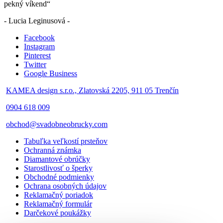
pekný víkend“
- Lucia Leginusová -
Facebook
Instagram
Pinterest
Twitter
Google Business
KAMEA design s.r.o., Zlatovská 2205, 911 05 Trenčín
0904 618 009
obchod@svadobneobrucky.com
Tabuľka veľkostí prsteňov
Ochranná známka
Diamantové obrúčky
Starostlivosť o šperky
Obchodné podmienky
Ochrana osobných údajov
Reklamačný poriadok
Reklamačný formulár
Darčekové poukážky