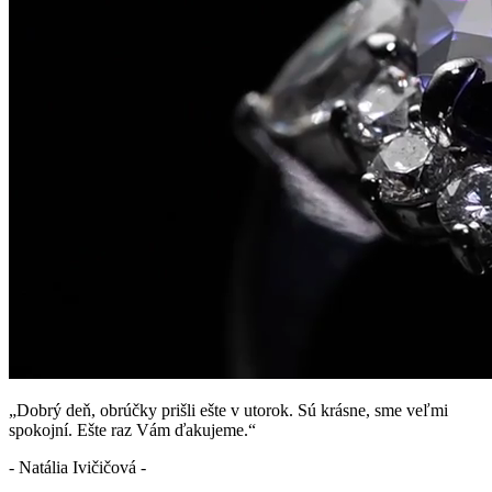
„Dobrý deň, obrúčky prišli ešte v utorok. Sú krásne, sme veľmi
spokojní. Ešte raz Vám ďakujeme.“
- Natália Ivičičová -