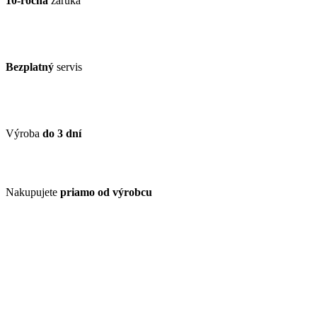
10-ročná
záruka
Bezplatný
servis
Výroba
do 3 dní
Nakupujete
priamo od výrobcu