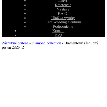
Galéria
Referencie
Výstavy
F.A.Q.
Ukážka výroby
Elite Wedding Centrum
Podporujeme
Kontakt
Blog
Zásnubné prstene
-
Diamond collection
-
Diamantový zásnubný
prsteň 23ZP-D