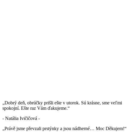
„Dobrý deň, obrúčky prišli ešte v utorok. Sú krásne, sme veľmi
spokojní. Ešte raz Vám ďakujeme.“
- Natália Ivičičová -
„Právě jsme převzali prstýnky a jsou nádherné… Moc Děkujem!“