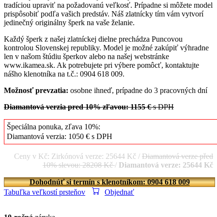
tradíciou upraviť na požadovanú veľkosť. Prípadne si môžete model
prispôsobiť podľa vašich predstáv. Náš zlatnícky tím vám vytvorí
jedinečný originálny šperk na vaše želanie.
Každý šperk z našej zlatníckej dielne prechádza Puncovou
kontrolou Slovenskej republiky. Model je možné zakúpiť výhradne
len v našom štúdiu šperkov alebo na našej webstránke
www.ikamea.sk. Ak potrebujete pri výbere pomôcť, kontaktujte
nášho klenotníka na t.č.: 0904 618 009.
Možnosť prevzatia:
osobne ihneď, prípadne do 3 pracovných dní
Diamantová verzia pred 10% zľavou: 1155 €
s DPH
Špeciálna ponuka, zľava 10%:
Diamantová verzia: 1050 € s DPH
Ceny v Kč: Zirkónová verze: 25644 Kč /
Diamantová verze před
10% slevou: 28208 Kč
/
Diamantová verze: 25644 Kč
Dohodnúť si termín s klenotníkom: 0904 618 009
Tabuľka veľkostí prsteňov
Objednať