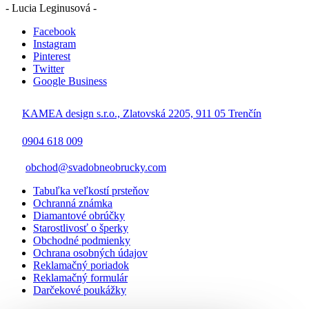
- Lucia Leginusová -
Facebook
Instagram
Pinterest
Twitter
Google Business
KAMEA design s.r.o., Zlatovská 2205, 911 05 Trenčín
0904 618 009
obchod@svadobneobrucky.com
Tabuľka veľkostí prsteňov
Ochranná známka
Diamantové obrúčky
Starostlivosť o šperky
Obchodné podmienky
Ochrana osobných údajov
Reklamačný poriadok
Reklamačný formulár
Darčekové poukážky