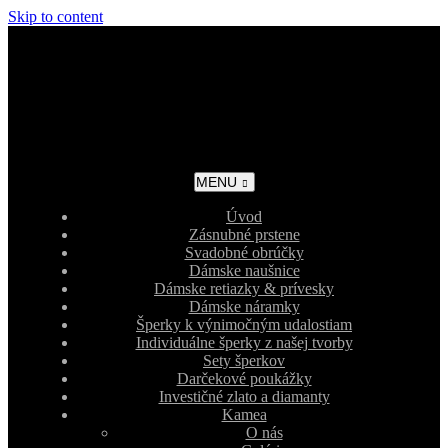
Skip to content
MENU
Úvod
Zásnubné prstene
Svadobné obrúčky
Dámske naušnice
Dámske retiazky & prívesky
Dámske náramky
Šperky k výnimočným udalostiam
Individuálne šperky z našej tvorby
Sety šperkov
Darčekové poukážky
Investičné zlato a diamanty
Kamea
O nás