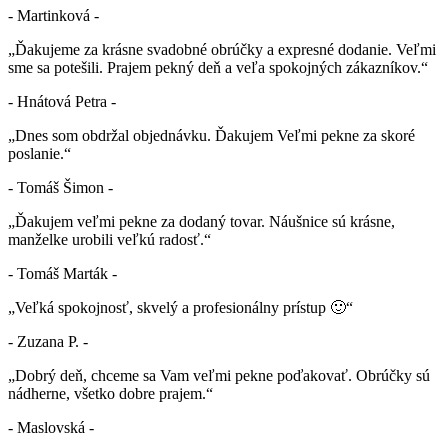
- Martinková -
„Ďakujeme za krásne svadobné obrúčky a expresné dodanie. Veľmi
sme sa potešili. Prajem pekný deň a veľa spokojných zákazníkov.“
- Hnátová Petra -
„Dnes som obdržal objednávku. Ďakujem Veľmi pekne za skoré
poslanie.“
- Tomáš Šimon -
„Ďakujem veľmi pekne za dodaný tovar. Náušnice sú krásne,
manželke urobili veľkú radosť.“
- Tomáš Marták -
„Veľká spokojnosť, skvelý a profesionálny prístup 🙂“
- Zuzana P. -
„Dobrý deň, chceme sa Vam veľmi pekne poďakovať. Obrúčky sú
nádherne, všetko dobre prajem.“
- Maslovská -