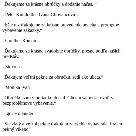
„Ďakujeme za krásne obrúčky a dodanie načas. “
- Peter Kundrath a Ivana Chovancova -
„Ešte raz ďakujeme za krásne prevedenie prsteňa a promptné
vybavenie zákazky.“
- Gunther Roman -
„Ďakujeme za krásne svadobné obrúčky, presne podľa našich
predstáv.“
- Simona -
„Ďakujem veľmi pekne za obrúčku, sedí ako uliata.“
- Monika Ivan -
„Obrúčku som v poriadku dostal. Chcem sa poďakovať za
bezproblémove vybavenie.“
- Igor Holländer -
„Ste zlatý a veľmi pekne ďakujem za rýchle vybavenie. Prajem
pekný víkend“