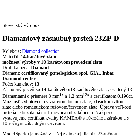
Slovenský výrobok
Diamantový zásnubný prsteň 23ZP-D
Kolekcia:
Diamond collection
Materiál:
14-karátové zlato
možnosť výroby v 18-karátovom prevedení zlata
Druh kameňa:
Diamant
Diamant:
certifikovaný gemologickou spol. GIA., Inbar
Diamond center
Počet kameňov:
13
Zásnubný prsteň zo 14-karátového/18-karátového zlata, osadený 13
1x
12x
Diamantami o priemere 3 mm
a 1,2 mm
s certifikátom 0.196ct.
Možnosť vyhotovenia v žiarivom bielom zlate, klasickom žltom
zlate alebo romantickom ružovom/červenom zlate. Úprava veľkosti
prsteňa je bezplatná do 1 mesiaca od zakúpenia. Na šperk
vystavujeme certifikát kvality KAMEA® s 10-ročnou zárukou a s
10-ročným základným servisom.
Model šperku je možné v našej zlatníckej dielni s 27-ročnou