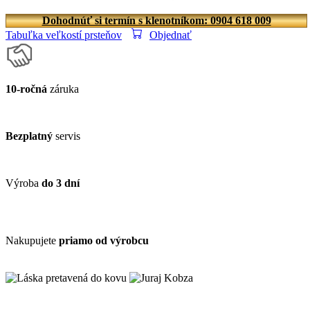
Dohodnúť si termín s klenotníkom: 0904 618 009
Tabuľka veľkostí prsteňov
Objednať
10-ročná
záruka
Bezplatný
servis
Výroba
do 3 dní
Nakupujete
priamo od výrobcu