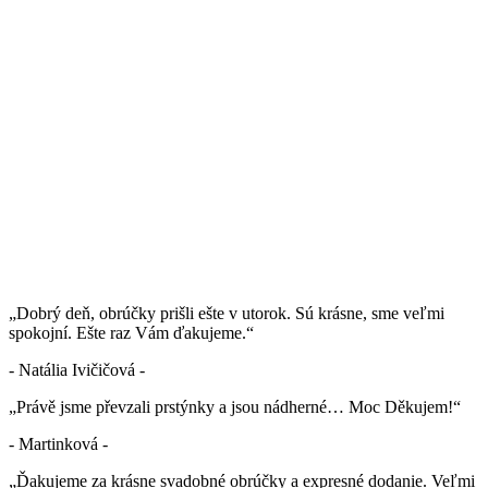
„Dobrý deň, obrúčky prišli ešte v utorok. Sú krásne, sme veľmi
spokojní. Ešte raz Vám ďakujeme.“
- Natália Ivičičová -
„Právě jsme převzali prstýnky a jsou nádherné… Moc Děkujem!“
- Martinková -
„Ďakujeme za krásne svadobné obrúčky a expresné dodanie. Veľmi