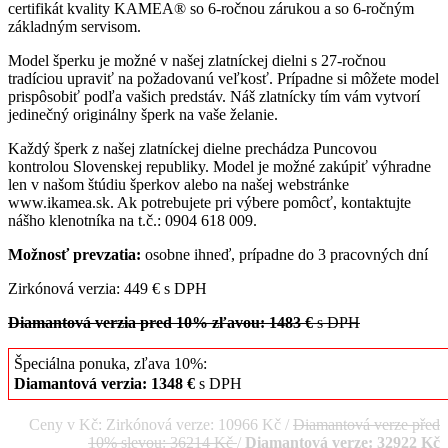
certifikát kvality KAMEA® so 6-ročnou zárukou a so 6-ročným
základným servisom.
Model šperku je možné v našej zlatníckej dielni s 27-ročnou
tradíciou upraviť na požadovanú veľkosť. Prípadne si môžete model
prispôsobiť podľa vašich predstáv. Náš zlatnícky tím vám vytvorí
jedinečný originálny šperk na vaše želanie.
Každý šperk z našej zlatníckej dielne prechádza Puncovou
kontrolou Slovenskej republiky. Model je možné zakúpiť výhradne
len v našom štúdiu šperkov alebo na našej webstránke
www.ikamea.sk. Ak potrebujete pri výbere pomôcť, kontaktujte
nášho klenotníka na t.č.: 0904 618 009.
Možnosť prevzatia:
osobne ihneď, prípadne do 3 pracovných dní
Zirkónová verzia: 449 € s DPH
Diamantová verzia pred 10% zľavou: 1483 €
s DPH
Špeciálna ponuka, zľava 10%:
Diamantová verzia: 1348 €
s DPH
Ceny v Kč: Zirkónová verze: 10966 Kč /
Diamantová verze před
10% slevou: 36214 Kč
/
Diamantová verze: 32922 Kč