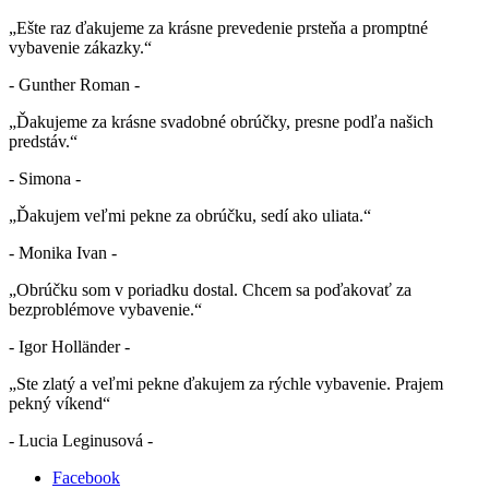
„Ešte raz ďakujeme za krásne prevedenie prsteňa a promptné
vybavenie zákazky.“
- Gunther Roman -
„Ďakujeme za krásne svadobné obrúčky, presne podľa našich
predstáv.“
- Simona -
„Ďakujem veľmi pekne za obrúčku, sedí ako uliata.“
- Monika Ivan -
„Obrúčku som v poriadku dostal. Chcem sa poďakovať za
bezproblémove vybavenie.“
- Igor Holländer -
„Ste zlatý a veľmi pekne ďakujem za rýchle vybavenie. Prajem
pekný víkend“
- Lucia Leginusová -
Facebook