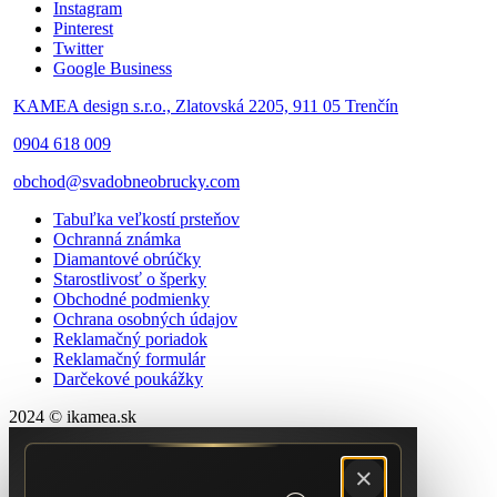
Instagram
Pinterest
Twitter
Google Business
KAMEA design s.r.o., Zlatovská 2205, 911 05 Trenčín
0904 618 009
obchod@svadobneobrucky.com
Tabuľka veľkostí prsteňov
Ochranná známka
Diamantové obrúčky
Starostlivosť o šperky
Obchodné podmienky
Ochrana osobných údajov
Reklamačný poriadok
Reklamačný formulár
Darčekové poukážky
2024 © ikamea.sk
×