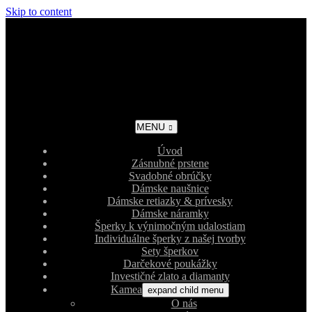
Skip to content
MENU
Úvod
Zásnubné prstene
Svadobné obrúčky
Dámske naušnice
Dámske retiazky & prívesky
Dámske náramky
Šperky k výnimočným udalostiam
Individuálne šperky z našej tvorby
Sety šperkov
Darčekové poukážky
Investičné zlato a diamanty
Kamea
expand child menu
O nás