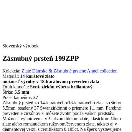
Slovenský výrobok
Zásnubný prsteň 199ZPP
Kolekcia:
Zlaté Dámske & Zásnubné prstene Angel collection
Materiál:
14-karátové zlato
možnosť výroby v 18-karátovom prevedení zlata
Druh kameňa:
Synt. zirkón výbrus briliantový
Šírka:
5,5 mm
Počet kameňov:
37
Zásnubný prsteň zo 14-karátového/18-karátového zlata so šírkou
5,5mm, osadený 37 Swar.zirkónmi o priemere 1,1 mm. Farebné
prevedenie zirkónov si môžete zvoliť podľa vašich predstáv.
Možnosť vyhotovenia v žiarivom bielom zlate, klasickom žltom
zlate alebo romantickom ružovom/červenom zlate, takisto aj v
diamantovej verzii s certifikátom 0.185ct. Na šperk vystavujeme