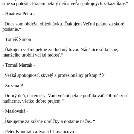
sme sa potešili. Prajem pekný deň a veľa spokojných zákazníkov.“
- Hnátová Petra -
„Dnes som obdržal objednávku. Ďakujem Veľmi pekne za skoré
poslanie.“
- Tomáš Šimon -
„Ďakujem veľmi pekne za dodaný tovar. Náušnice sú krásne,
manželke urobili veľkú radosť.“
- Tomáš Marták -
„Veľká spokojnosť, skvelý a profesionálny prístup 🙂“
- Zuzana P. -
„Dobrý deň, chceme sa Vam veľmi pekne poďakovať. Obrúčky sú
nádherne, všetko dobre prajem.“
- Maslovská -
„Ďakujeme za krásne obrúčky a dodanie načas. “
- Peter Kundrath a Ivana Chovancova -