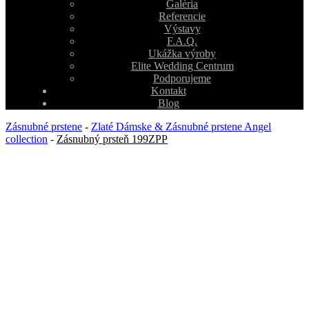
Galéria
Referencie
Výstavy
F.A.Q.
Ukážka výroby
Elite Wedding Centrum
Podporujeme
Kontakt
Blog
Zásnubné prstene
-
Zlaté Dámske & Zásnubné prstene Angel
collection
-
Zásnubný prsteň 199ZPP