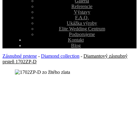
Galéria
Referencie
Výstavy
F.A.Q.
Ukážka výroby
Elite Wedding Centrum
Podporujeme
Kontakt
Blog
Zásnubné prstene
-
Diamond collection
-
Diamantový zásnubný
prsteň 1702ZP-D