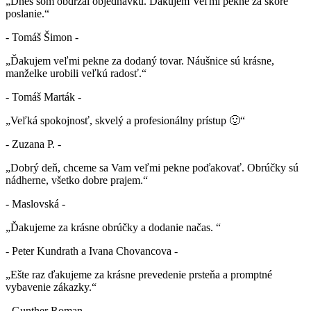
„Dnes som obdržal objednávku. Ďakujem Veľmi pekne za skoré
poslanie.“
- Tomáš Šimon -
„Ďakujem veľmi pekne za dodaný tovar. Náušnice sú krásne,
manželke urobili veľkú radosť.“
- Tomáš Marták -
„Veľká spokojnosť, skvelý a profesionálny prístup 🙂“
- Zuzana P. -
„Dobrý deň, chceme sa Vam veľmi pekne poďakovať. Obrúčky sú
nádherne, všetko dobre prajem.“
- Maslovská -
„Ďakujeme za krásne obrúčky a dodanie načas. “
- Peter Kundrath a Ivana Chovancova -
„Ešte raz ďakujeme za krásne prevedenie prsteňa a promptné
vybavenie zákazky.“
- Gunther Roman -