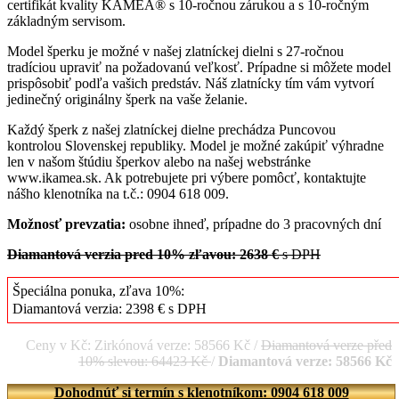
certifikát kvality KAMEA® s 10-ročnou zárukou a s 10-ročným
základným servisom.
Model šperku je možné v našej zlatníckej dielni s 27-ročnou
tradíciou upraviť na požadovanú veľkosť. Prípadne si môžete model
prispôsobiť podľa vašich predstáv. Náš zlatnícky tím vám vytvorí
jedinečný originálny šperk na vaše želanie.
Každý šperk z našej zlatníckej dielne prechádza Puncovou
kontrolou Slovenskej republiky. Model je možné zakúpiť výhradne
len v našom štúdiu šperkov alebo na našej webstránke
www.ikamea.sk. Ak potrebujete pri výbere pomôcť, kontaktujte
nášho klenotníka na t.č.: 0904 618 009.
Možnosť prevzatia:
osobne ihneď, prípadne do 3 pracovných dní
Diamantová verzia pred 10% zľavou: 2638 €
s DPH
Špeciálna ponuka, zľava 10%:
Diamantová verzia: 2398 € s DPH
Ceny v Kč: Zirkónová verze: 58566 Kč /
Diamantová verze před
10% slevou: 64423 Kč
/
Diamantová verze: 58566 Kč
Dohodnúť si termín s klenotníkom: 0904 618 009