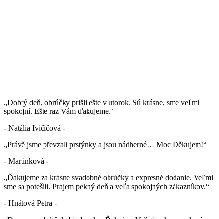
„Dobrý deň, obrúčky prišli ešte v utorok. Sú krásne, sme veľmi
spokojní. Ešte raz Vám ďakujeme.“
- Natália Ivičičová -
„Právě jsme převzali prstýnky a jsou nádherné… Moc Děkujem!“
- Martinková -
„Ďakujeme za krásne svadobné obrúčky a expresné dodanie. Veľmi
sme sa potešili. Prajem pekný deň a veľa spokojných zákazníkov.“
- Hnátová Petra -