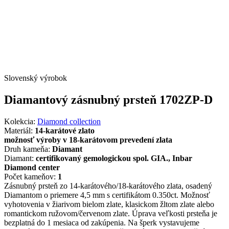
Slovenský výrobok
Diamantový zásnubný prsteň 1702ZP-D
Kolekcia:
Diamond collection
Materiál:
14-karátové zlato
možnosť výroby v 18-karátovom prevedení zlata
Druh kameňa:
Diamant
Diamant:
certifikovaný gemologickou spol. GIA., Inbar
Diamond center
Počet kameňov:
1
Zásnubný prsteň zo 14-karátového/18-karátového zlata, osadený
Diamantom o priemere 4,5 mm s certifikátom 0.350ct. Možnosť
vyhotovenia v žiarivom bielom zlate, klasickom žltom zlate alebo
romantickom ružovom/červenom zlate. Úprava veľkosti prsteňa je
bezplatná do 1 mesiaca od zakúpenia. Na šperk vystavujeme