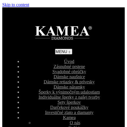
Skip to content
MENU
Úvod
Zásnubné prstene
Svadobné obrúčky
Dámske naušnice
Dámske retiazky & prívesky
Dámske náramky
Šperky k výnimočným udalostiam
Individuálne šperky z našej tvorby
Sety šperkov
Darčekové poukážky
Investičné zlato a diamanty
Kamea
O nás