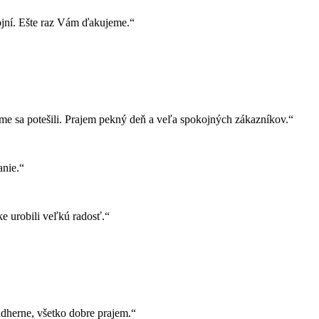
ojní. Ešte raz Vám ďakujeme.“
e sa potešili. Prajem pekný deň a veľa spokojných zákazníkov.“
nie.“
e urobili veľkú radosť.“
herne, všetko dobre prajem.“