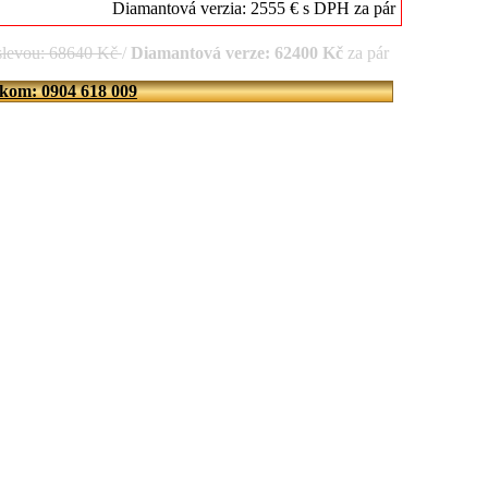
Diamantová verzia: 2555 € s DPH za pár
slevou: 68640 Kč
/
Diamantová verze: 62400 Kč
za pár
íkom: 0904 618 009