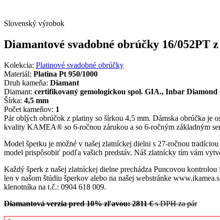
Slovenský výrobok
Diamantové svadobné obrúčky 16/052PT z 
Kolekcia:
Platinové svadobné obrúčky
Materiál:
Platina Pt 950/1000
Druh kameňa:
Diamant
Diamant:
certifikovaný gemologickou spol. GIA., Inbar Diamond 
Šírka:
4,5 mm
Počet kameňov:
1
Pár oblých obrúčok z platiny so šírkou 4,5 mm. Dámska obrúčka je o
kvality KAMEA® so 6-ročnou zárukou a so 6-ročným základným se
Model šperku je možné v našej zlatníckej dielni s 27-ročnou tradício
model prispôsobiť podľa vašich predstáv. Náš zlatnícky tím vám vytvo
Každý šperk z našej zlatníckej dielne prechádza Puncovou kontrolou
len v našom štúdiu šperkov alebo na našej webstránke www.ikamea.sk
klenotníka na t.č.: 0904 618 009.
Diamantová verzia pred 10% zľavou: 2811 €
s DPH za pár