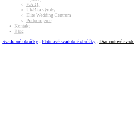
F.A.Q.
Ukážka výroby
Elite Wedding Centrum
Podporujeme
Kontakt
Blog
Svadobné obrúčky
-
Platinové svadobné obrúčky
-
Diamantové svado