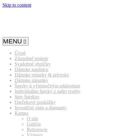
Skip to content
MENU
Úvod
Zásnubné prstene
Svadobné obrúčky
Dámske naušnice
Dámske retiazky & prívesky
Dámske náramky
Šperky k výnimočným udalostiam
Individuálne šperky z našej tvorby
Sety šperkov
Darčekové poukážky
Investičné zlato a diamanty
Kamea
O nás
Galéria
Referencie
Výstavy