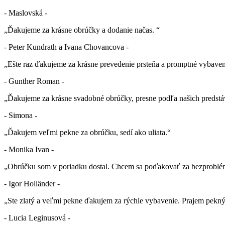
- Maslovská -
„Ďakujeme za krásne obrúčky a dodanie načas. “
- Peter Kundrath a Ivana Chovancova -
„Ešte raz ďakujeme za krásne prevedenie prsteňa a promptné vybaven
- Gunther Roman -
„Ďakujeme za krásne svadobné obrúčky, presne podľa našich predstá
- Simona -
„Ďakujem veľmi pekne za obrúčku, sedí ako uliata.“
- Monika Ivan -
„Obrúčku som v poriadku dostal. Chcem sa poďakovať za bezproblé
- Igor Holländer -
„Ste zlatý a veľmi pekne ďakujem za rýchle vybavenie. Prajem pekn
- Lucia Leginusová -