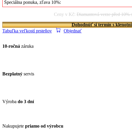
Špeciálna ponuka, zľava 10%:
Ceny v Kč:
Diamantová verze před 10% 
Dohodnúť si termín s klenotn
Tabuľka veľkostí prsteňov
Objednať
10-ročná
záruka
Bezplatný
servis
Výroba
do 3 dní
Nakupujete
priamo od výrobcu