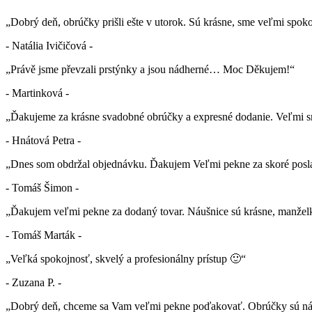
„Dobrý deň, obrúčky prišli ešte v utorok. Sú krásne, sme veľmi spok
- Natália Ivičičová -
„Právě jsme převzali prstýnky a jsou nádherné… Moc Děkujem!“
- Martinková -
„Ďakujeme za krásne svadobné obrúčky a expresné dodanie. Veľmi sm
- Hnátová Petra -
„Dnes som obdržal objednávku. Ďakujem Veľmi pekne za skoré posla
- Tomáš Šimon -
„Ďakujem veľmi pekne za dodaný tovar. Náušnice sú krásne, manželk
- Tomáš Marták -
„Veľká spokojnosť, skvelý a profesionálny prístup 🙂“
- Zuzana P. -
„Dobrý deň, chceme sa Vam veľmi pekne poďakovať. Obrúčky sú nád