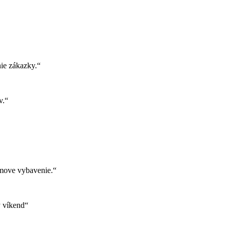
ie zákazky.“
v.“
move vybavenie.“
ý víkend“