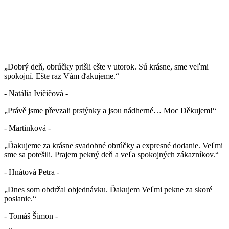
„Dobrý deň, obrúčky prišli ešte v utorok. Sú krásne, sme veľmi
spokojní. Ešte raz Vám ďakujeme.“
- Natália Ivičičová -
„Právě jsme převzali prstýnky a jsou nádherné… Moc Děkujem!“
- Martinková -
„Ďakujeme za krásne svadobné obrúčky a expresné dodanie. Veľmi
sme sa potešili. Prajem pekný deň a veľa spokojných zákazníkov.“
- Hnátová Petra -
„Dnes som obdržal objednávku. Ďakujem Veľmi pekne za skoré
poslanie.“
- Tomáš Šimon -