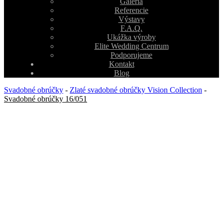
Galéria
Referencie
Výstavy
F.A.Q.
Ukážka výroby
Elite Wedding Centrum
Podporujeme
Kontakt
Blog
Svadobné obrúčky
-
Zlaté svadobné obrúčky Vision Collection
-
Svadobné obrúčky 16/051