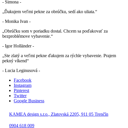
- Simona -
„Ďakujem veľmi pekne za obrúčku, sedí ako uliata.“
- Monika Ivan -
„Obrúčku som v poriadku dostal. Chcem sa poďakovať za
bezproblémove vybavenie.“
- Igor Holländer -
„Ste zlatý a veľmi pekne ďakujem za rýchle vybavenie. Prajem
pekný víkend“
- Lucia Leginusová -
Facebook
Instagram
Pinterest
Twitter
Google Business
KAMEA design s.r.o., Zlatovská 2205, 911 05 Trenčín
0904 618 009