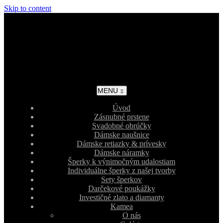
Skip to content
MENU
Úvod
Zásnubné prstene
Svadobné obrúčky
Dámske naušnice
Dámske retiazky & prívesky
Dámske náramky
Šperky k výnimočným udalostiam
Individuálne šperky z našej tvorby
Sety šperkov
Darčekové poukážky
Investičné zlato a diamanty
Kamea
O nás