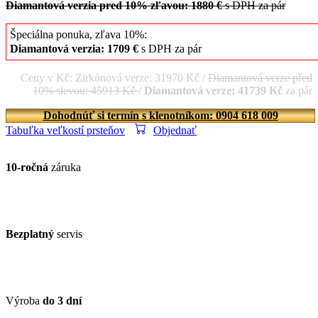
Diamantová verzia pred 10% zľavou: 1880 €
s DPH za pár
Špeciálna ponuka, zľava 10%:
Diamantová verzia: 1709 €
s DPH za pár
Ceny v Kč: Zirkónová verze: 31970 Kč /
Diamantová verze před
10% slevou: 45913 Kč
/
Diamantová verze: 41739 Kč
za pár
Dohodnúť si termín s klenotníkom: 0904 618 009
Tabuľka veľkostí prsteňov
Objednať
10-ročná
záruka
Bezplatný
servis
Výroba
do 3 dní