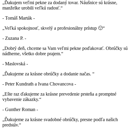
„Ďakujem veľmi pekne za dodaný tovar. Náušnice sú krásne,
manželke urobili veľkú radosť.“
- Tomáš Marták -
„Veľká spokojnosť, skvelý a profesionálny prístup 🙂“
- Zuzana P. -
„Dobrý deň, chceme sa Vam veľmi pekne poďakovať. Obrúčky sú
nádherne, všetko dobre prajem.“
- Maslovská -
„Ďakujeme za krásne obrúčky a dodanie načas. “
- Peter Kundrath a Ivana Chovancova -
„Ešte raz ďakujeme za krásne prevedenie prsteňa a promptné
vybavenie zákazky.“
- Gunther Roman -
„Ďakujeme za krásne svadobné obrúčky, presne podľa našich
predstáv.“