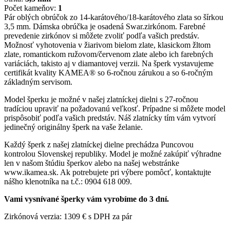
Počet kameňov:
1
Pár oblých obrúčok zo 14-karátového/18-karátového zlata so šírkou
3,5 mm. Dámska obrúčka je osadená Swar.zirkónom. Farebné
prevedenie zirkónov si môžete zvoliť podľa vašich predstáv.
Možnosť vyhotovenia v žiarivom bielom zlate, klasickom žltom
zlate, romantickom ružovom/červenom zlate alebo ich farebných
variáciách, takisto aj v diamantovej verzii. Na šperk vystavujeme
certifikát kvality KAMEA® so 6-ročnou zárukou a so 6-ročným
základným servisom.
Model šperku je možné v našej zlatníckej dielni s 27-ročnou
tradíciou upraviť na požadovanú veľkosť. Prípadne si môžete model
prispôsobiť podľa vašich predstáv. Náš zlatnícky tím vám vytvorí
jedinečný originálny šperk na vaše želanie.
Každý šperk z našej zlatníckej dielne prechádza Puncovou
kontrolou Slovenskej republiky. Model je možné zakúpiť výhradne
len v našom štúdiu šperkov alebo na našej webstránke
www.ikamea.sk. Ak potrebujete pri výbere pomôcť, kontaktujte
nášho klenotníka na t.č.: 0904 618 009.
Vami vysnívané šperky vám vyrobíme do 3 dní.
Zirkónová verzia: 1309 € s DPH za pár