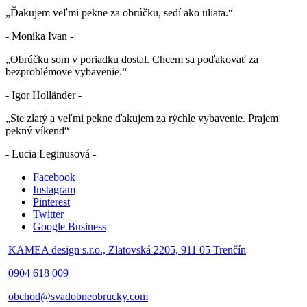
„Ďakujem veľmi pekne za obrúčku, sedí ako uliata.“
- Monika Ivan -
„Obrúčku som v poriadku dostal. Chcem sa poďakovať za
bezproblémove vybavenie.“
- Igor Holländer -
„Ste zlatý a veľmi pekne ďakujem za rýchle vybavenie. Prajem
pekný víkend“
- Lucia Leginusová -
Facebook
Instagram
Pinterest
Twitter
Google Business
KAMEA design s.r.o., Zlatovská 2205, 911 05 Trenčín
0904 618 009
obchod@svadobneobrucky.com