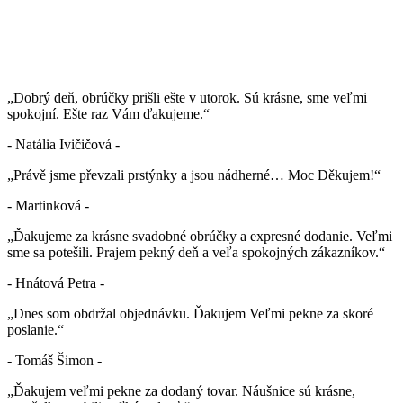
„Dobrý deň, obrúčky prišli ešte v utorok. Sú krásne, sme veľmi
spokojní. Ešte raz Vám ďakujeme.“
- Natália Ivičičová -
„Právě jsme převzali prstýnky a jsou nádherné… Moc Děkujem!“
- Martinková -
„Ďakujeme za krásne svadobné obrúčky a expresné dodanie. Veľmi
sme sa potešili. Prajem pekný deň a veľa spokojných zákazníkov.“
- Hnátová Petra -
„Dnes som obdržal objednávku. Ďakujem Veľmi pekne za skoré
poslanie.“
- Tomáš Šimon -
„Ďakujem veľmi pekne za dodaný tovar. Náušnice sú krásne,