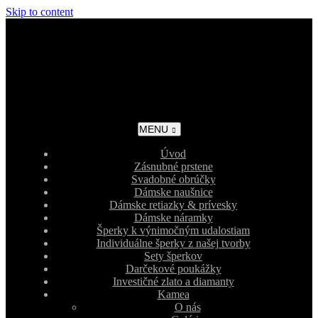
Skip to content
MENU
Úvod
Zásnubné prstene
Svadobné obrúčky
Dámske naušnice
Dámske retiazky & prívesky
Dámske náramky
Šperky k výnimočným udalostiam
Individuálne šperky z našej tvorby
Sety šperkov
Darčekové poukážky
Investičné zlato a diamanty
Kamea
O nás