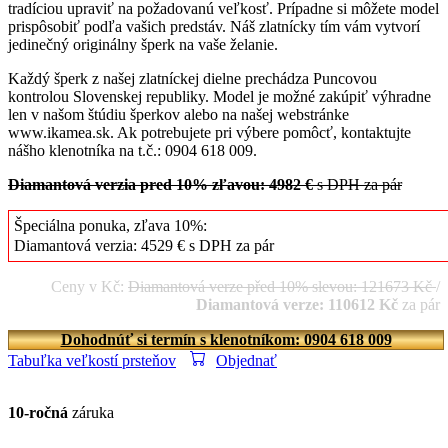
tradíciou upraviť na požadovanú veľkosť. Prípadne si môžete model
prispôsobiť podľa vašich predstáv. Náš zlatnícky tím vám vytvorí
jedinečný originálny šperk na vaše želanie.
Každý šperk z našej zlatníckej dielne prechádza Puncovou
kontrolou Slovenskej republiky. Model je možné zakúpiť výhradne
len v našom štúdiu šperkov alebo na našej webstránke
www.ikamea.sk. Ak potrebujete pri výbere pomôcť, kontaktujte
nášho klenotníka na t.č.: 0904 618 009.
Diamantová verzia pred 10% zľavou: 4982 €
s DPH za pár
Špeciálna ponuka, zľava 10%:
Diamantová verzia: 4529 € s DPH za pár
Ceny v Kč:
Diamantová verze před 10% slevou: 121673 Kč
/
Diamantová verze: 110612 Kč
za pár
Dohodnúť si termín s klenotníkom: 0904 618 009
Tabuľka veľkostí prsteňov
Objednať
10-ročná
záruka