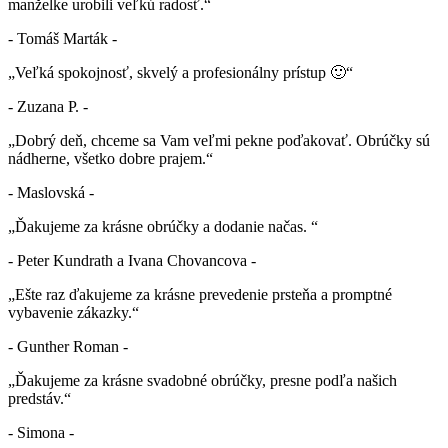
manželke urobili veľkú radosť.“
- Tomáš Marták -
„Veľká spokojnosť, skvelý a profesionálny prístup 🙂“
- Zuzana P. -
„Dobrý deň, chceme sa Vam veľmi pekne poďakovať. Obrúčky sú
nádherne, všetko dobre prajem.“
- Maslovská -
„Ďakujeme za krásne obrúčky a dodanie načas. “
- Peter Kundrath a Ivana Chovancova -
„Ešte raz ďakujeme za krásne prevedenie prsteňa a promptné
vybavenie zákazky.“
- Gunther Roman -
„Ďakujeme za krásne svadobné obrúčky, presne podľa našich
predstáv.“
- Simona -