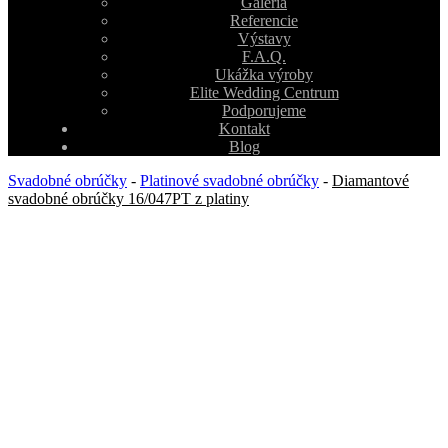
Galéria
Referencie
Výstavy
F.A.Q.
Ukážka výroby
Elite Wedding Centrum
Podporujeme
Kontakt
Blog
Svadobné obrúčky
-
Platinové svadobné obrúčky
-
Diamantové
svadobné obrúčky 16/047PT z platiny