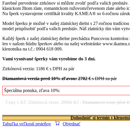
Farebné prevedenie zirkónov si môžete zvoliť podľa vašich predstáv.
klasickom žltom zlate, romantickom ružovom/červenom zlate alebo ich 
Na šperk vystavujeme certifikát kvality KAMEA® so 6-ročnou záruk
Model šperku je možné v našej zlatníckej dielni s 27-ročnou tradício
model prispôsobiť podľa vašich predstáv. Náš zlatnícky tím vám vytvo
Každý šperk z našej zlatníckej dielne prechádza Puncovou kontrolou
len v našom štúdiu šperkov alebo na našej webstránke www.ikamea.sk
klenotníka na t.č.: 0904 618 009.
Vami vysnívané šperky vám vyrobíme do 3 dní.
Zirkónová verzia: 1186 € s DPH za pár
Diamantová verzia pred 10% zľavou: 2702 €
s DPH za pár
Špeciálna ponuka, zľava 10%:
Ceny v Kč: Zirkónová verze: 28966 Kč /
Diamantová verze před 
Dohodnúť si termín s klenotn
Tabuľka veľkostí prsteňov
Objednať