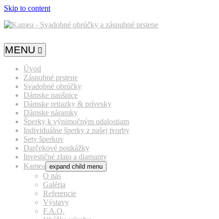
Skip to content
MENU
Úvod
Zásnubné prstene
Svadobné obrúčky
Dámske naušnice
Dámske retiazky & prívesky
Dámske náramky
Šperky k výnimočným udalostiam
Individuálne šperky z našej tvorby
Sety šperkov
Darčekové poukážky
Investičné zlato a diamanty
Kamea
expand child menu
O nás
Galéria
Referencie
Výstavy
F.A.Q.