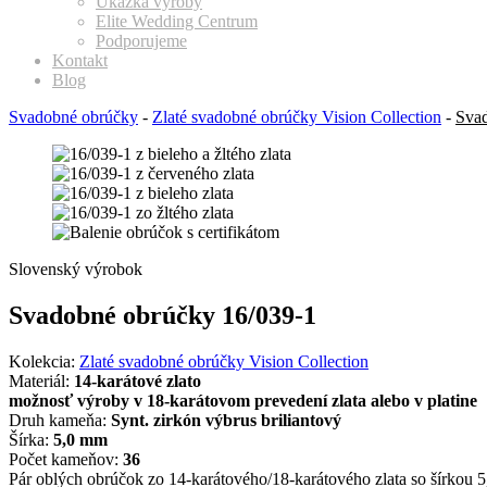
Ukážka výroby
Elite Wedding Centrum
Podporujeme
Kontakt
Blog
Svadobné obrúčky
-
Zlaté svadobné obrúčky Vision Collection
-
Svad
Slovenský výrobok
Svadobné obrúčky 16/039-1
Kolekcia:
Zlaté svadobné obrúčky Vision Collection
Materiál:
14-karátové zlato
možnosť výroby v 18-karátovom prevedení zlata alebo v platine
Druh kameňa:
Synt. zirkón výbrus briliantový
Šírka:
5,0 mm
Počet kameňov:
36
Pár oblých obrúčok zo 14-karátového/18-karátového zlata so šírkou