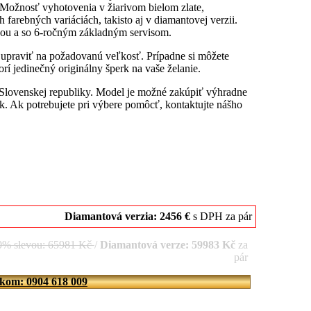
 Možnosť vyhotovenia v žiarivom bielom zlate,
farebných variáciách, takisto aj v diamantovej verzii.
ou a so 6-ročným základným servisom.
u upraviť na požadovanú veľkosť. Prípadne si môžete
rí jedinečný originálny šperk na vaše želanie.
 Slovenskej republiky. Model je možné zakúpiť výhradne
. Ak potrebujete pri výbere pomôcť, kontaktujte nášho
Diamantová verzia: 2456 €
s DPH za pár
10% slevou: 65981 Kč
/
Diamantová verze: 59983 Kč
za
pár
íkom: 0904 618 009