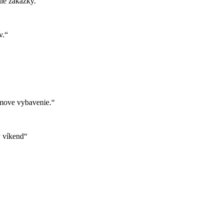
ie zákazky.“
v.“
move vybavenie.“
ý víkend“