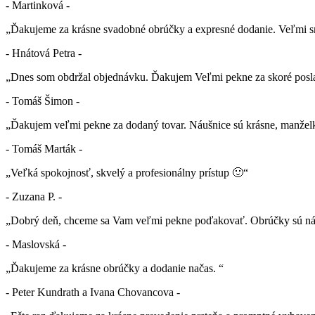
- Martinková -
„Ďakujeme za krásne svadobné obrúčky a expresné dodanie. Veľmi sm
- Hnátová Petra -
„Dnes som obdržal objednávku. Ďakujem Veľmi pekne za skoré posla
- Tomáš Šimon -
„Ďakujem veľmi pekne za dodaný tovar. Náušnice sú krásne, manželk
- Tomáš Marták -
„Veľká spokojnosť, skvelý a profesionálny prístup 🙂“
- Zuzana P. -
„Dobrý deň, chceme sa Vam veľmi pekne poďakovať. Obrúčky sú nád
- Maslovská -
„Ďakujeme za krásne obrúčky a dodanie načas. “
- Peter Kundrath a Ivana Chovancova -