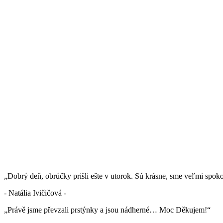
„Dobrý deň, obrúčky prišli ešte v utorok. Sú krásne, sme veľmi spok
- Natália Ivičičová -
„Právě jsme převzali prstýnky a jsou nádherné… Moc Děkujem!“