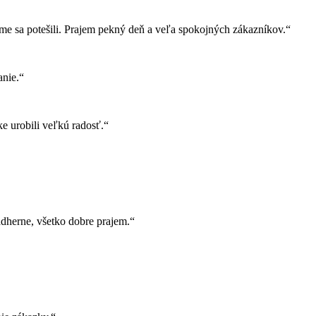
e sa potešili. Prajem pekný deň a veľa spokojných zákazníkov.“
nie.“
e urobili veľkú radosť.“
herne, všetko dobre prajem.“