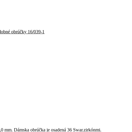
obné obrúčky 16/039-1
 5,0 mm. Dámska obrúčka je osadená 36 Swar.zirkónmi.