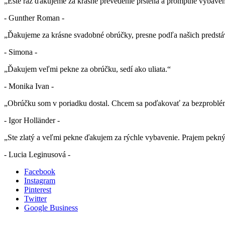
„Ešte raz ďakujeme za krásne prevedenie prsteňa a promptné vybaven
- Gunther Roman -
„Ďakujeme za krásne svadobné obrúčky, presne podľa našich predstá
- Simona -
„Ďakujem veľmi pekne za obrúčku, sedí ako uliata.“
- Monika Ivan -
„Obrúčku som v poriadku dostal. Chcem sa poďakovať za bezproblé
- Igor Holländer -
„Ste zlatý a veľmi pekne ďakujem za rýchle vybavenie. Prajem pekn
- Lucia Leginusová -
Facebook
Instagram
Pinterest
Twitter
Google Business