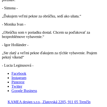
- Simona -
„Ďakujem veľmi pekne za obrúčku, sedí ako uliata.“
- Monika Ivan -
„Obrúčku som v poriadku dostal. Chcem sa poďakovať za
bezproblémove vybavenie.“
- Igor Holländer -
„Ste zlatý a veľmi pekne ďakujem za rýchle vybavenie. Prajem
pekný víkend“
- Lucia Leginusová -
Facebook
Instagram
Pinterest
Twitter
Google Business
KAMEA design s.r.o., Zlatovská 2205, 911 05 Trenčín