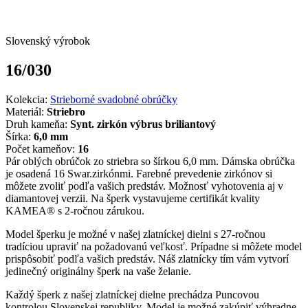
Slovenský výrobok
16/030
Kolekcia:
Strieborné svadobné obrúčky
Materiál:
Striebro
Druh kameňa:
Synt. zirkón výbrus briliantový
Šírka:
6,0 mm
Počet kameňov:
16
Pár oblých obrúčok zo striebra so šírkou 6,0 mm. Dámska obrúčka
je osadená 16 Swar.zirkónmi. Farebné prevedenie zirkónov si
môžete zvoliť podľa vašich predstáv. Možnosť vyhotovenia aj v
diamantovej verzii. Na šperk vystavujeme certifikát kvality
KAMEA® s 2-ročnou zárukou.
Model šperku je možné v našej zlatníckej dielni s 27-ročnou
tradíciou upraviť na požadovanú veľkosť. Prípadne si môžete model
prispôsobiť podľa vašich predstáv. Náš zlatnícky tím vám vytvorí
jedinečný originálny šperk na vaše želanie.
Každý šperk z našej zlatníckej dielne prechádza Puncovou
kontrolou Slovenskej republiky. Model je možné zakúpiť výhradne