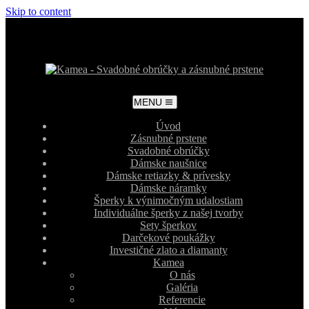
Skip to content
MENU
Úvod
Zásnubné prstene
Svadobné obrúčky
Dámske naušnice
Dámske retiazky & prívesky
Dámske náramky
Šperky k výnimočným udalostiam
Individuálne šperky z našej tvorby
Sety šperkov
Darčekové poukážky
Investičné zlato a diamanty
Kamea
O nás
Galéria
Referencie