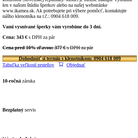
len v našom štúdiu šperkov alebo na našej webstránke
www.ikamea.sk. Ak potrebujete pri výbere pomôcť, kontaktujte
nášho klenotníka na t.č.: 0904 618 009.
Vami vysnívané šperky vám vyrobíme do 3 dní.
Cena: 343 €
s DPH za pár
Cena pred 10% zľavou: 377 €
s DPH za pár
Dohodnúť si termín s klenotníkom: 0904 618 009
Tabuľka veľkostí prsteňov
Objednať
10-ročná
záruka
Bezplatný
servis