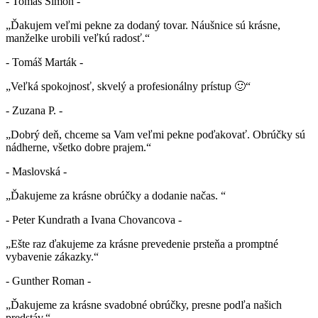
- Tomáš Šimon -
„Ďakujem veľmi pekne za dodaný tovar. Náušnice sú krásne,
manželke urobili veľkú radosť.“
- Tomáš Marták -
„Veľká spokojnosť, skvelý a profesionálny prístup 🙂“
- Zuzana P. -
„Dobrý deň, chceme sa Vam veľmi pekne poďakovať. Obrúčky sú
nádherne, všetko dobre prajem.“
- Maslovská -
„Ďakujeme za krásne obrúčky a dodanie načas. “
- Peter Kundrath a Ivana Chovancova -
„Ešte raz ďakujeme za krásne prevedenie prsteňa a promptné
vybavenie zákazky.“
- Gunther Roman -
„Ďakujeme za krásne svadobné obrúčky, presne podľa našich
predstáv.“