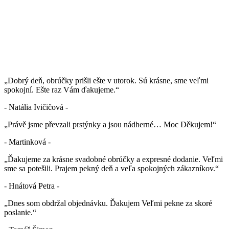
„Dobrý deň, obrúčky prišli ešte v utorok. Sú krásne, sme veľmi
spokojní. Ešte raz Vám ďakujeme.“
- Natália Ivičičová -
„Právě jsme převzali prstýnky a jsou nádherné… Moc Děkujem!“
- Martinková -
„Ďakujeme za krásne svadobné obrúčky a expresné dodanie. Veľmi
sme sa potešili. Prajem pekný deň a veľa spokojných zákazníkov.“
- Hnátová Petra -
„Dnes som obdržal objednávku. Ďakujem Veľmi pekne za skoré
poslanie.“