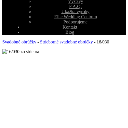
Výstavy
F.A.Q.
Ukážka výroby
Elite Wedding Centrum
Podporujeme
Kontakt
Blog
Svadobné obrúčky
-
Strieborné svadobné obrúčky
-
16/030