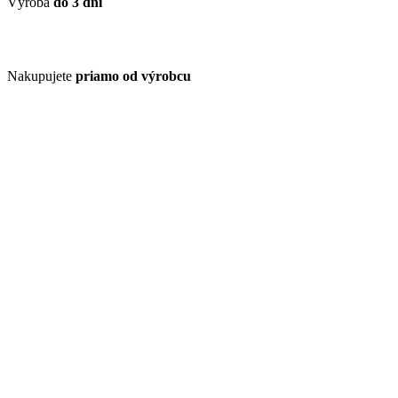
Výroba
do 3 dní
Nakupujete
priamo od výrobcu