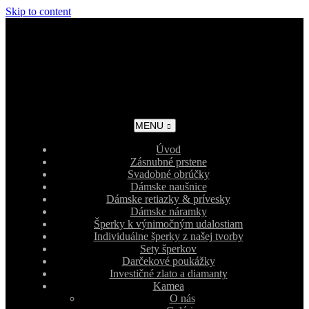
Skip to content
MENU
Úvod
Zásnubné prstene
Svadobné obrúčky
Dámske naušnice
Dámske retiazky & prívesky
Dámske náramky
Šperky k výnimočným udalostiam
Individuálne šperky z našej tvorby
Sety šperkov
Darčekové poukážky
Investičné zlato a diamanty
Kamea
O nás