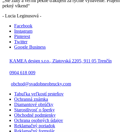
„Ste zlatý a veľmi pekne ďakujem za rýchle vybavenie. Prajem
pekný víkend“
- Lucia Leginusová -
Facebook
Instagram
Pinterest
Twitter
Google Business
KAMEA design s.r.o., Zlatovská 2205, 911 05 Trenčín
0904 618 009
obchod@svadobneobrucky.com
Tabuľka veľkostí prsteňov
Ochranná známka
Diamantové obrúčky
Starostlivosť o šperky
Obchodné podmienky
Ochrana osobných údajov
Reklamačný poriadok
Reklamačný formulár