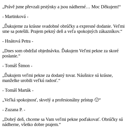
„Právě jsme převzali prstýnky a jsou nádherné… Moc Děkujem!“
- Martinková -
„Ďakujeme za krásne svadobné obrúčky a expresné dodanie. Veľmi
sme sa potešili. Prajem pekný deň a veľa spokojných zákazníkov.“
- Hnátová Petra -
„Dnes som obdržal objednávku. Ďakujem Veľmi pekne za skoré
poslanie.“
- Tomáš Šimon -
„Ďakujem veľmi pekne za dodaný tovar. Náušnice sú krásne,
manželke urobili veľkú radosť.“
- Tomáš Marták -
„Veľká spokojnosť, skvelý a profesionálny prístup 🙂“
- Zuzana P. -
„Dobrý deň, chceme sa Vam veľmi pekne poďakovať. Obrúčky sú
nádherne, všetko dobre prajem.“