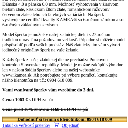
Dámska 4,0 a pánska 6,0 mm. Možnosť vyhotovenia v žiarivom
bielom zlate, klasickom žltom zlate, romantickom ružovom/
červenom zlate alebo ich farebných variáciách. Na šperk
vystavujeme certifikát kvality KAMEA® so 6-ročnou zárukou a so
6-ročným základným servisom.
Model šperku je možné v našej zlatníckej dielni s 27-ročnou
tradíciou upraviť na požadovanú veľkosť. Prípadne si môžete model
prispôsobiť podľa vašich predstáv. Náš zlatnícky tím vám vytvorí
jedinečný originálny šperk na vaše želanie.
Každý šperk z našej zlatníckej dielne prechádza Puncovou
kontrolou Slovenskej republiky. Model je možné zakúpiť výhradne
len v našom štúdiu šperkov alebo na našej webstránke
www.ikamea.sk. Ak potrebujete pri výbere pomôcť, kontaktujte
nášho klenotníka na t.č.: 0904 618 009.
Vami vysnívané šperky vám vyrobíme do 3 dní.
Cena: 1063 €
s DPH za pár
Cena pred 10% zľavou: 1169 €
s DPH za pár
Dohodnúť si termín s klenotníkom: 0904 618 009
Tabuľka veľkostí prsteňov
Objednať