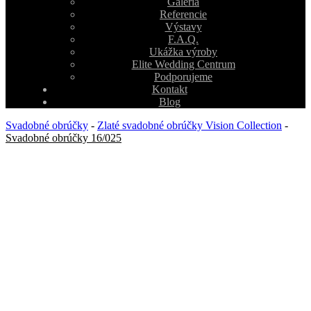
Galéria
Referencie
Výstavy
F.A.Q.
Ukážka výroby
Elite Wedding Centrum
Podporujeme
Kontakt
Blog
Svadobné obrúčky
-
Zlaté svadobné obrúčky Vision Collection
-
Svadobné obrúčky 16/025