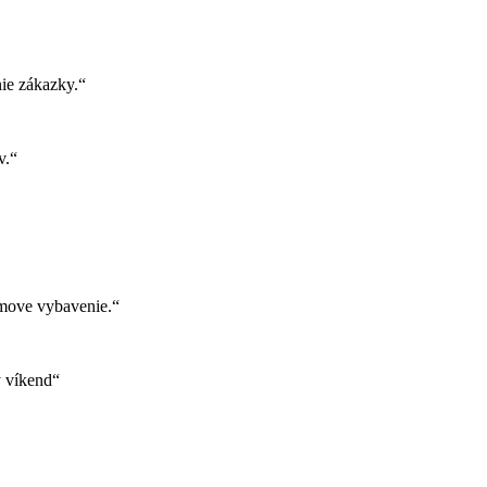
ie zákazky.“
v.“
move vybavenie.“
ý víkend“