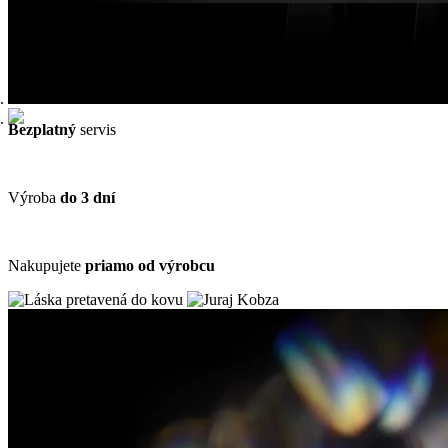
Tabuľka veľkostí prsteňov
Objednať
10-ročná
záruka
Bezplatný
servis
Výroba
do 3 dní
Nakupujete
priamo od výrobcu