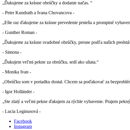
„Ďakujeme za krásne obrúčky a dodanie načas. “
- Peter Kundrath a Ivana Chovancova -
„Ešte raz ďakujeme za krásne prevedenie prsteňa a promptné vybaven
- Gunther Roman -
„Ďakujeme za krásne svadobné obrúčky, presne podľa našich predstá
- Simona -
„Ďakujem veľmi pekne za obrúčku, sedí ako uliata.“
- Monika Ivan -
„Obrúčku som v poriadku dostal. Chcem sa poďakovať za bezproblé
- Igor Holländer -
„Ste zlatý a veľmi pekne ďakujem za rýchle vybavenie. Prajem pekn
- Lucia Leginusová -
Facebook
Instagram