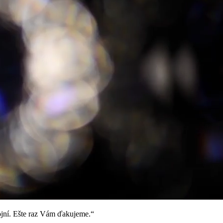
ojní. Ešte raz Vám ďakujeme.“