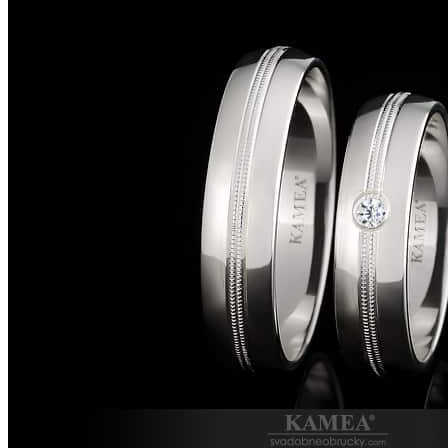
Next
Slovenský výrobok
16/024
Kolekcia:
Strieborné svadobné obrúčky
Materiál:
Striebro
Šírka:
5,0 mm
Pár oblých obrúčok zo striebra so šírkou 5,0 mm. Na šperk vystavuj
Model šperku je možné v našej zlatníckej dielni s 27-ročnou tradício
model prispôsobiť podľa vašich predstáv. Náš zlatnícky tím vám vytvo
Každý šperk z našej zlatníckej dielne prechádza Puncovou kontrolou
len v našom štúdiu šperkov alebo na našej webstránke www.ikamea.sk
klenotníka na t.č.: 0904 618 009.
Vami vysnívané šperky vám vyrobíme do 3 dní.
Cena: 343 €
s DPH za pár
Cena pred 10% zľavou: 377 €
s DPH za pár
Dohodnúť si termín s klenotn