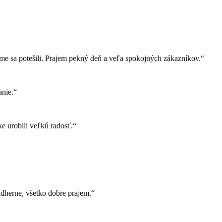
e sa potešili. Prajem pekný deň a veľa spokojných zákazníkov.“
nie.“
e urobili veľkú radosť.“
herne, všetko dobre prajem.“