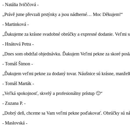
- Natália Ivičičová -
„Právě jsme převzali prstýnky a jsou nádherné… Moc Děkujem!“
- Martinková -
„Ďakujeme za krásne svadobné obrúčky a expresné dodanie. Veľmi sm
- Hnátová Petra -
„Dnes som obdržal objednávku. Ďakujem Veľmi pekne za skoré posla
- Tomáš Šimon -
„Ďakujem veľmi pekne za dodaný tovar. Náušnice sú krásne, manželk
- Tomáš Marták -
„Veľká spokojnosť, skvelý a profesionálny prístup 🙂“
- Zuzana P. -
„Dobrý deň, chceme sa Vam veľmi pekne poďakovať. Obrúčky sú nád
- Maslovská -