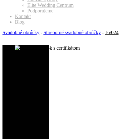
Elite Wedding Centrum
Podporujeme
Kontakt
Blog
Svadobné obrúčky
-
Strieborné svadobné obrúčky
-
16/024