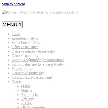
Skip to content
MENU
Úvod
Zásnubné prstene
Svadobné obrúčky
Dámske naušnice
Dámske retiazky & prívesky
Dámske náramky
Šperky k výnimočným udalostiam
Individuálne šperky z našej tvorby
Sety šperkov
Darčekové poukážky
Investičné zlato a diamanty
Kamea
O nás
Galéria
Referencie
Výstavy
F.A.Q.
Ukážka výroby