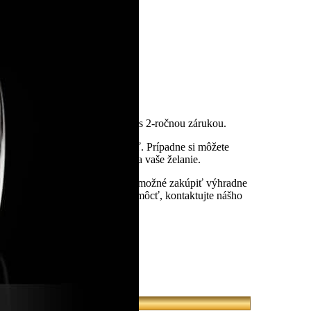
eme certifikát kvality KAMEA® s 2-ročnou zárukou.
u upraviť na požadovanú veľkosť. Prípadne si môžete
rí jedinečný originálny šperk na vaše želanie.
 Slovenskej republiky. Model je možné zakúpiť výhradne
. Ak potrebujete pri výbere pomôcť, kontaktujte nášho
íkom: 0904 618 009