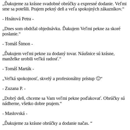
„Ďakujeme za krásne svadobné obrúčky a expresné dodanie. Veľmi
sme sa potešili. Prajem pekný deň a veľa spokojných zákazníkov.“
- Hnátová Petra -
„Dnes som obdržal objednávku. Ďakujem Veľmi pekne za skoré
poslanie.“
- Tomáš Šimon -
„Ďakujem veľmi pekne za dodaný tovar. Náušnice sú krásne,
manželke urobili veľkú radosť.“
- Tomáš Marták -
„Veľká spokojnosť, skvelý a profesionálny prístup 🙂“
- Zuzana P. -
„Dobrý deň, chceme sa Vam veľmi pekne poďakovať. Obrúčky sú
nádherne, všetko dobre prajem.“
- Maslovská -
„Ďakujeme za krásne obrúčky a dodanie načas. “