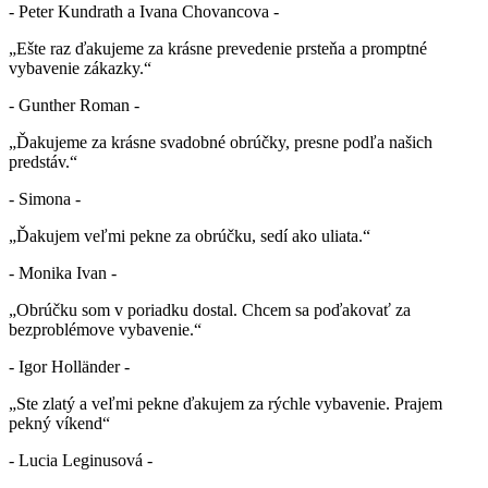
- Peter Kundrath a Ivana Chovancova -
„Ešte raz ďakujeme za krásne prevedenie prsteňa a promptné
vybavenie zákazky.“
- Gunther Roman -
„Ďakujeme za krásne svadobné obrúčky, presne podľa našich
predstáv.“
- Simona -
„Ďakujem veľmi pekne za obrúčku, sedí ako uliata.“
- Monika Ivan -
„Obrúčku som v poriadku dostal. Chcem sa poďakovať za
bezproblémove vybavenie.“
- Igor Holländer -
„Ste zlatý a veľmi pekne ďakujem za rýchle vybavenie. Prajem
pekný víkend“
- Lucia Leginusová -