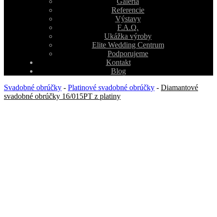
Galéria
Referencie
Výstavy
F.A.Q.
Ukážka výroby
Elite Wedding Centrum
Podporujeme
Kontakt
Blog
Svadobné obrúčky
-
Platinové svadobné obrúčky
-
Diamantové
svadobné obrúčky 16/015PT z platiny