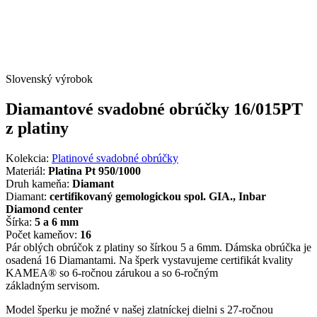
Slovenský výrobok
Diamantové svadobné obrúčky 16/015PT
z platiny
Kolekcia:
Platinové svadobné obrúčky
Materiál:
Platina Pt 950/1000
Druh kameňa:
Diamant
Diamant:
certifikovaný gemologickou spol. GIA., Inbar
Diamond center
Šírka:
5 a 6 mm
Počet kameňov:
16
Pár oblých obrúčok z platiny so šírkou 5 a 6mm. Dámska obrúčka je
osadená 16 Diamantami. Na šperk vystavujeme certifikát kvality
KAMEA® so 6-ročnou zárukou a so 6-ročným
základným servisom.
Model šperku je možné v našej zlatníckej dielni s 27-ročnou