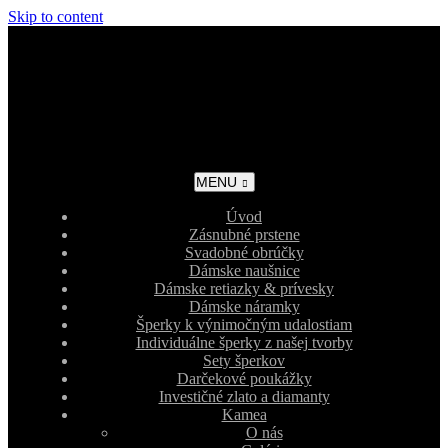
Skip to content
MENU
Úvod
Zásnubné prstene
Svadobné obrúčky
Dámske naušnice
Dámske retiazky & prívesky
Dámske náramky
Šperky k výnimočným udalostiam
Individuálne šperky z našej tvorby
Sety šperkov
Darčekové poukážky
Investičné zlato a diamanty
Kamea
O nás