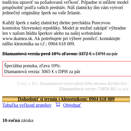
tradíciou upraviť na požadovanú veľkosť. Prípadne si môžete model
prispôsobiť podľa vašich predstáv. Náš zlatnícky tím vám vytvorí
jedinečný originálny šperk na vaše želanie.
Každý šperk z našej zlatníckej dielne prechádza Puncovou
kontrolou Slovenskej republiky. Model je možné zakúpiť výhradne
len v našom štúdiu šperkov alebo na našej webstránke
www.ikamea.sk. Ak potrebujete pri výbere pomôcť, kontaktujte
nášho klenotníka na t.č.: 0904 618 009.
Diamantová verzia pred 10% zľavou: 3372 €
s DPH za pár
Špeciálna ponuka, zľava 10%:
Diamantová verzia: 3065 € s DPH za pár
Ceny v Kč:
Diamantová verze před 10% slevou: 82342 Kč
/
Diamantová verze: 74856 Kč
za pár
Dohodnúť si termín s klenotníkom: 0904 618 009
Tabuľka veľkostí prsteňov
Objednať
10-ročná
záruka