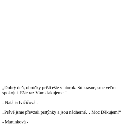
„Dobrý deň, obrúčky prišli ešte v utorok. Sú krásne, sme veľmi
spokojní. Ešte raz Vám ďakujeme.“
- Natália Ivičičová -
„Právě jsme převzali prstýnky a jsou nádherné… Moc Děkujem!“
- Martinková -