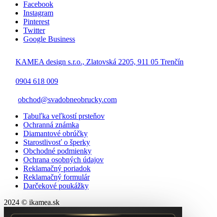
Facebook
Instagram
Pinterest
Twitter
Google Business
KAMEA design s.r.o., Zlatovská 2205, 911 05 Trenčín
0904 618 009
obchod@svadobneobrucky.com
Tabuľka veľkostí prsteňov
Ochranná známka
Diamantové obrúčky
Starostlivosť o šperky
Obchodné podmienky
Ochrana osobných údajov
Reklamačný poriadok
Reklamačný formulár
Darčekové poukážky
2024 © ikamea.sk