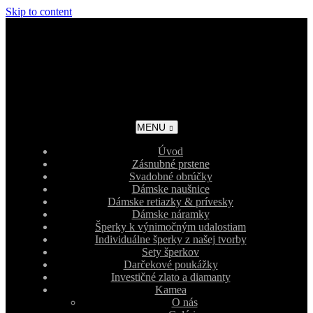
Skip to content
MENU
Úvod
Zásnubné prstene
Svadobné obrúčky
Dámske naušnice
Dámske retiazky & prívesky
Dámske náramky
Šperky k výnimočným udalostiam
Individuálne šperky z našej tvorby
Sety šperkov
Darčekové poukážky
Investičné zlato a diamanty
Kamea
O nás