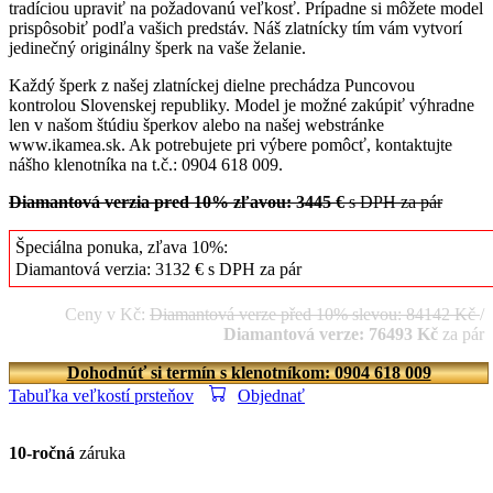
tradíciou upraviť na požadovanú veľkosť. Prípadne si môžete model
prispôsobiť podľa vašich predstáv. Náš zlatnícky tím vám vytvorí
jedinečný originálny šperk na vaše želanie.
Každý šperk z našej zlatníckej dielne prechádza Puncovou
kontrolou Slovenskej republiky. Model je možné zakúpiť výhradne
len v našom štúdiu šperkov alebo na našej webstránke
www.ikamea.sk. Ak potrebujete pri výbere pomôcť, kontaktujte
nášho klenotníka na t.č.: 0904 618 009.
Diamantová verzia pred 10% zľavou: 3445 €
s DPH za pár
Špeciálna ponuka, zľava 10%:
Diamantová verzia: 3132 € s DPH za pár
Ceny v Kč:
Diamantová verze před 10% slevou: 84142 Kč
/
Diamantová verze: 76493 Kč
za pár
Dohodnúť si termín s klenotníkom: 0904 618 009
Tabuľka veľkostí prsteňov
Objednať
10-ročná
záruka