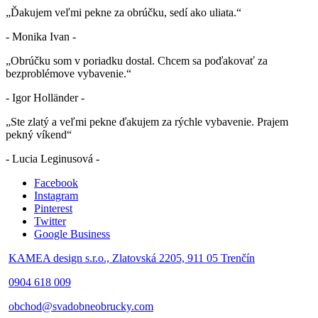
„Ďakujem veľmi pekne za obrúčku, sedí ako uliata.“
- Monika Ivan -
„Obrúčku som v poriadku dostal. Chcem sa poďakovať za
bezproblémove vybavenie.“
- Igor Holländer -
„Ste zlatý a veľmi pekne ďakujem za rýchle vybavenie. Prajem
pekný víkend“
- Lucia Leginusová -
Facebook
Instagram
Pinterest
Twitter
Google Business
KAMEA design s.r.o., Zlatovská 2205, 911 05 Trenčín
0904 618 009
obchod@svadobneobrucky.com