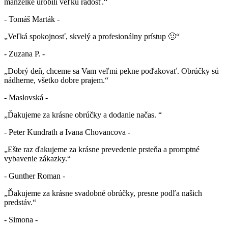
manželke urobili veľkú radosť.“
- Tomáš Marták -
„Veľká spokojnosť, skvelý a profesionálny prístup 🙂“
- Zuzana P. -
„Dobrý deň, chceme sa Vam veľmi pekne poďakovať. Obrúčky sú
nádherne, všetko dobre prajem.“
- Maslovská -
„Ďakujeme za krásne obrúčky a dodanie načas. “
- Peter Kundrath a Ivana Chovancova -
„Ešte raz ďakujeme za krásne prevedenie prsteňa a promptné
vybavenie zákazky.“
- Gunther Roman -
„Ďakujeme za krásne svadobné obrúčky, presne podľa našich
predstáv.“
- Simona -