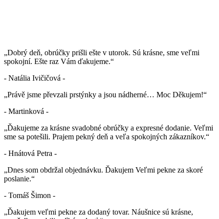
„Dobrý deň, obrúčky prišli ešte v utorok. Sú krásne, sme veľmi
spokojní. Ešte raz Vám ďakujeme.“
- Natália Ivičičová -
„Právě jsme převzali prstýnky a jsou nádherné… Moc Děkujem!“
- Martinková -
„Ďakujeme za krásne svadobné obrúčky a expresné dodanie. Veľmi
sme sa potešili. Prajem pekný deň a veľa spokojných zákazníkov.“
- Hnátová Petra -
„Dnes som obdržal objednávku. Ďakujem Veľmi pekne za skoré
poslanie.“
- Tomáš Šimon -
„Ďakujem veľmi pekne za dodaný tovar. Náušnice sú krásne,