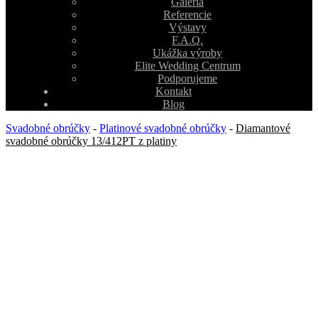
Galéria
Referencie
Výstavy
F.A.Q.
Ukážka výroby
Elite Wedding Centrum
Podporujeme
Kontakt
Blog
Svadobné obrúčky
-
Platinové svadobné obrúčky
-
Diamantové
svadobné obrúčky 13/412PT z platiny