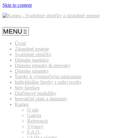
Skip to content
MENU
Úvod
Zásnubné prstene
Svadobné obrúčky
Dámske naušnice
Dámske retiazky & prívesky
Dámske náramky
Šperky k výnimočným udalostiam
Individuálne šperky z našej tvorby
Sety šperkov
Darčekové poukážky
Investičné zlato a diamanty
Kamea
O nás
Galéria
Referencie
Výstavy
F.A.Q.
Ukážka výroby