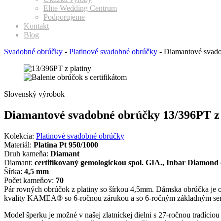
Elite Wedding Centrum
Podporujeme
Kontakt
Blog
Svadobné obrúčky
-
Platinové svadobné obrúčky
-
Diamantové svado
Slovenský výrobok
Diamantové svadobné obrúčky 13/396PT z 
Kolekcia:
Platinové svadobné obrúčky
Materiál:
Platina Pt 950/1000
Druh kameňa:
Diamant
Diamant:
certifikovaný gemologickou spol. GIA., Inbar Diamond 
Šírka:
4,5 mm
Počet kameňov:
70
Pár rovných obrúčok z platiny so šírkou 4,5mm. Dámska obrúčka je o
kvality KAMEA® so 6-ročnou zárukou a so 6-ročným základným se
Model šperku je možné v našej zlatníckej dielni s 27-ročnou tradício