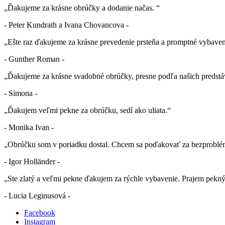
„Ďakujeme za krásne obrúčky a dodanie načas. “
- Peter Kundrath a Ivana Chovancova -
„Ešte raz ďakujeme za krásne prevedenie prsteňa a promptné vybaven
- Gunther Roman -
„Ďakujeme za krásne svadobné obrúčky, presne podľa našich predstá
- Simona -
„Ďakujem veľmi pekne za obrúčku, sedí ako uliata.“
- Monika Ivan -
„Obrúčku som v poriadku dostal. Chcem sa poďakovať za bezproblé
- Igor Holländer -
„Ste zlatý a veľmi pekne ďakujem za rýchle vybavenie. Prajem pekn
- Lucia Leginusová -
Facebook
Instagram