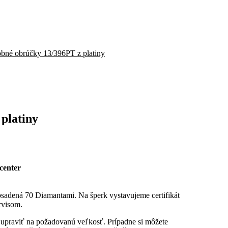
bné obrúčky 13/396PT z platiny
platiny
center
sadená 70 Diamantami. Na šperk vystavujeme certifikát
rvisom.
u upraviť na požadovanú veľkosť. Prípadne si môžete