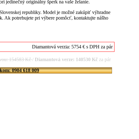
rí jedinečný originálny šperk na vaše želanie.
 Slovenskej republiky. Model je možné zakúpiť výhradne
. Ak potrebujete pri výbere pomôcť, kontaktujte nášho
Diamantová verzia: 5754 € s DPH za pár
evou: 154583 Kč
/
Diamantová verze: 140530 Kč
za pár
íkom: 0904 618 009