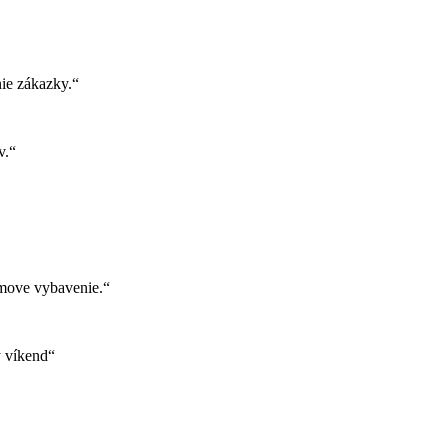
ie zákazky.“
v.“
move vybavenie.“
ý víkend“