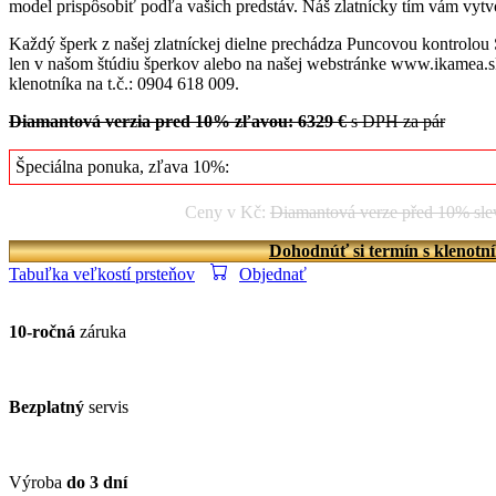
model prispôsobiť podľa vašich predstáv. Náš zlatnícky tím vám vytvo
Každý šperk z našej zlatníckej dielne prechádza Puncovou kontrolou
len v našom štúdiu šperkov alebo na našej webstránke www.ikamea.sk
klenotníka na t.č.: 0904 618 009.
Diamantová verzia pred 10% zľavou: 6329 €
s DPH za pár
Špeciálna ponuka, zľava 10%:
Ceny v Kč:
Diamantová verze před 10% sl
Dohodnúť si termín s klenotn
Tabuľka veľkostí prsteňov
Objednať
10-ročná
záruka
Bezplatný
servis
Výroba
do 3 dní