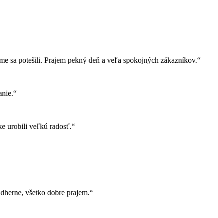
e sa potešili. Prajem pekný deň a veľa spokojných zákazníkov.“
nie.“
e urobili veľkú radosť.“
herne, všetko dobre prajem.“