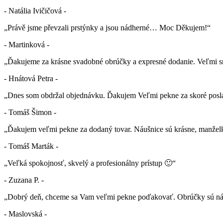
- Natália Ivičičová -
„Právě jsme převzali prstýnky a jsou nádherné… Moc Děkujem!“
- Martinková -
„Ďakujeme za krásne svadobné obrúčky a expresné dodanie. Veľmi sm
- Hnátová Petra -
„Dnes som obdržal objednávku. Ďakujem Veľmi pekne za skoré posla
- Tomáš Šimon -
„Ďakujem veľmi pekne za dodaný tovar. Náušnice sú krásne, manželk
- Tomáš Marták -
„Veľká spokojnosť, skvelý a profesionálny prístup 🙂“
- Zuzana P. -
„Dobrý deň, chceme sa Vam veľmi pekne poďakovať. Obrúčky sú nád
- Maslovská -