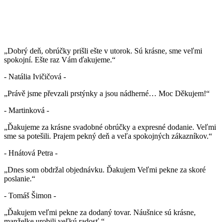
„Dobrý deň, obrúčky prišli ešte v utorok. Sú krásne, sme veľmi
spokojní. Ešte raz Vám ďakujeme.“
- Natália Ivičičová -
„Právě jsme převzali prstýnky a jsou nádherné… Moc Děkujem!“
- Martinková -
„Ďakujeme za krásne svadobné obrúčky a expresné dodanie. Veľmi
sme sa potešili. Prajem pekný deň a veľa spokojných zákazníkov.“
- Hnátová Petra -
„Dnes som obdržal objednávku. Ďakujem Veľmi pekne za skoré
poslanie.“
- Tomáš Šimon -
„Ďakujem veľmi pekne za dodaný tovar. Náušnice sú krásne,
manželke urobili veľkú radosť.“