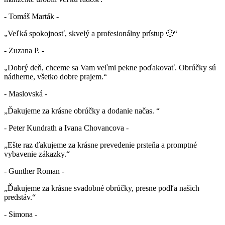
- Tomáš Marták -
„Veľká spokojnosť, skvelý a profesionálny prístup 🙂“
- Zuzana P. -
„Dobrý deň, chceme sa Vam veľmi pekne poďakovať. Obrúčky sú
nádherne, všetko dobre prajem.“
- Maslovská -
„Ďakujeme za krásne obrúčky a dodanie načas. “
- Peter Kundrath a Ivana Chovancova -
„Ešte raz ďakujeme za krásne prevedenie prsteňa a promptné
vybavenie zákazky.“
- Gunther Roman -
„Ďakujeme za krásne svadobné obrúčky, presne podľa našich
predstáv.“
- Simona -