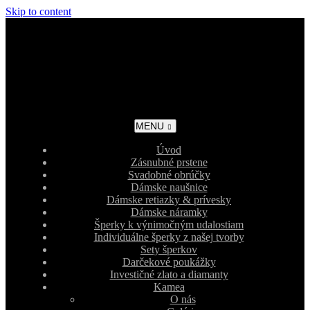
Skip to content
MENU
Úvod
Zásnubné prstene
Svadobné obrúčky
Dámske naušnice
Dámske retiazky & prívesky
Dámske náramky
Šperky k výnimočným udalostiam
Individuálne šperky z našej tvorby
Sety šperkov
Darčekové poukážky
Investičné zlato a diamanty
Kamea
O nás