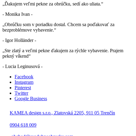
„Ďakujem veľmi pekne za obrúčku, sedí ako uliata.“
- Monika Ivan -
„Obrúčku som v poriadku dostal. Chcem sa poďakovať za
bezproblémove vybavenie.“
- Igor Holländer -
„Ste zlatý a veľmi pekne ďakujem za rýchle vybavenie. Prajem
pekný víkend“
- Lucia Leginusová -
Facebook
Instagram
Pinterest
Twitter
Google Business
KAMEA design s.r.o., Zlatovská 2205, 911 05 Trenčín
0904 618 009