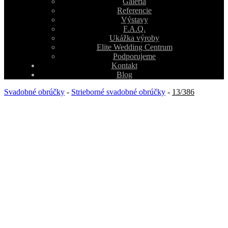
Galéria
Referencie
Výstavy
F.A.Q.
Ukážka výroby
Elite Wedding Centrum
Podporujeme
Kontakt
Blog
Svadobné obrúčky
-
Strieborné svadobné obrúčky
-
13/386