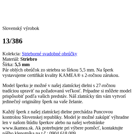
Slovenský výrobok
13/386
Kolekcia:
Strieborné svadobné obrúčky
Materiál:
Striebro
Šírka:
5,5 mm
Pár oblých obrúčok zo striebra so šírkou 5,5 mm. Na šperk
vystavujeme certifikát kvality KAMEA® s 2-ročnou zárukou.
Model šperku je možné v našej zlatníckej dielni s 27-ročnou
tradíciou upraviť na požadovanú veľkosť. Prípadne si môžete model
prispôsobiť podľa vašich predstáv. Náš zlatnícky tím vám vytvorí
jedinečný originálny šperk na vaše želanie.
Každý šperk z našej zlatníckej dielne prechádza Puncovou
kontrolou Slovenskej republiky. Model je možné zakúpiť výhradne
len v našom štúdiu šperkov alebo na našej webstránke
www.ikamea.sk. Ak potrebujete pri výbere pomôcť, kontaktujte
nášho klenotníka na t.č.: 0904 618 009.