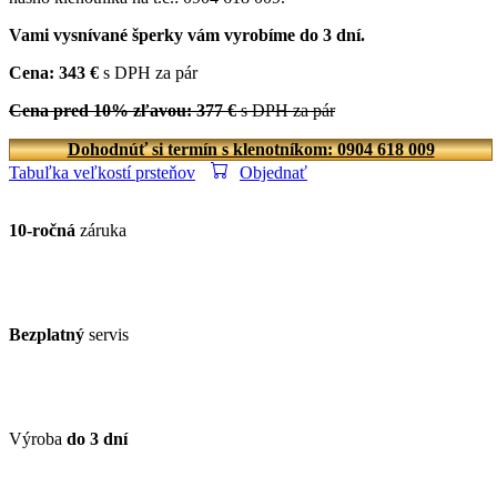
Vami vysnívané šperky vám vyrobíme do 3 dní.
Cena: 343 €
s DPH za pár
Cena pred 10% zľavou: 377 €
s DPH za pár
Dohodnúť si termín s klenotníkom: 0904 618 009
Tabuľka veľkostí prsteňov
Objednať
10-ročná
záruka
Bezplatný
servis
Výroba
do 3 dní