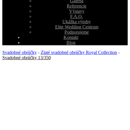
Galéria
Referencie
Výstavy
F.A.Q.
Ukážka výroby
Elite Wedding Centrum
Podporujeme
Kontakt
Blog
Svadobné obrúčky
-
Zlaté svadobné obrúčky Royal Collection
-
Svadobné obrúčky 13/350