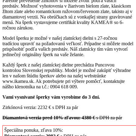
Farebné prevedenie zirkónov si môžete zvoliť podľa vašich
predstáv. Možnosť vyhotovenia v žiarivom bielom zlate, klasickom
žltom zlate alebo romantickom ružovom/červenom zlate, takisto aj v
diamantovej verzii. Na obrúčkach sú z vonkajšej strany gravírované
mená. Na šperk vystavujeme certifikát kvality KAMEA® so 6-
ročnou zárukou.
Model šperku je možné v našej zlatníckej dielni s 27-ročnou
tradíciou upraviť na požadovanú veľkosť. Prípadne si môžete model
prispôsobiť podľa vašich predstáv. Náš zlatnícky tím vám vytvorí
jedinečný originálny šperk na vaše želanie.
Každý šperk z našej zlatníckej dielne prechádza Puncovou
kontrolou Slovenskej republiky. Model je možné zakúpiť výhradne
len v našom štúdiu šperkov alebo na našej webstránke
www.ikamea.sk. Ak potrebujete pri výbere pomôcť, kontaktujte
nášho klenotníka na t.č.: 0904 618 009.
Vami vysnívané šperky vám vyrobíme do 3 dní.
Zirkónová verzia: 2232 € s DPH za pár
Diamantová verzia pred 10% zľavou: 4380 €
s DPH za pár
Špeciálna ponuka, zľava 10%: