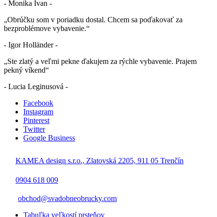
- Monika Ivan -
„Obrúčku som v poriadku dostal. Chcem sa poďakovať za
bezproblémove vybavenie.“
- Igor Holländer -
„Ste zlatý a veľmi pekne ďakujem za rýchle vybavenie. Prajem
pekný víkend“
- Lucia Leginusová -
Facebook
Instagram
Pinterest
Twitter
Google Business
KAMEA design s.r.o., Zlatovská 2205, 911 05 Trenčín
0904 618 009
obchod@svadobneobrucky.com
Tabuľka veľkostí prsteňov