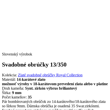
Slovenský výrobok
Svadobné obrúčky 13/350
Kolekcia:
Zlaté svadobné obrúčky Royal Collection
Materiál:
14-karátové zlato
možnosť výroby v 18-karátovom prevedení zlata alebo v platine
Druh kameňa:
Synt. zirkón výbrus briliantový
Šírka:
9 mm
Počet kameňov:
35
Pár bombírovaných obrúčok zo 14-karátového/18-karátového zlata
so šírkou 9mm. Dámska obrúčka je osadená 35 Swar.zirkónmi.