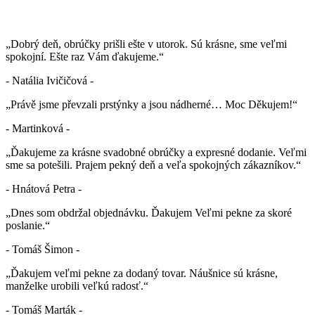
„Dobrý deň, obrúčky prišli ešte v utorok. Sú krásne, sme veľmi
spokojní. Ešte raz Vám ďakujeme.“
- Natália Ivičičová -
„Právě jsme převzali prstýnky a jsou nádherné… Moc Děkujem!“
- Martinková -
„Ďakujeme za krásne svadobné obrúčky a expresné dodanie. Veľmi
sme sa potešili. Prajem pekný deň a veľa spokojných zákazníkov.“
- Hnátová Petra -
„Dnes som obdržal objednávku. Ďakujem Veľmi pekne za skoré
poslanie.“
- Tomáš Šimon -
„Ďakujem veľmi pekne za dodaný tovar. Náušnice sú krásne,
manželke urobili veľkú radosť.“
- Tomáš Marták -