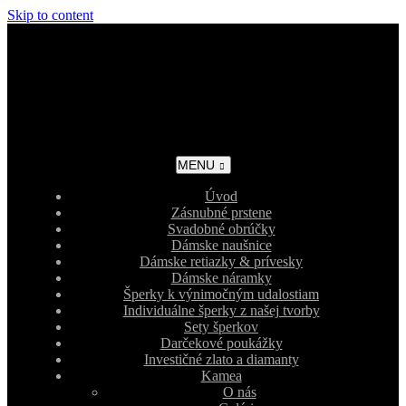
Skip to content
MENU
Úvod
Zásnubné prstene
Svadobné obrúčky
Dámske naušnice
Dámske retiazky & prívesky
Dámske náramky
Šperky k výnimočným udalostiam
Individuálne šperky z našej tvorby
Sety šperkov
Darčekové poukážky
Investičné zlato a diamanty
Kamea
O nás