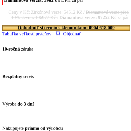
Diamantová verzia: 3982 €
s DPH za pár
Ceny v Kč: Zirkónová verze: 54512 Kč /
Diamantová verze před
10% slevou: 106977 Kč
/
Diamantová verze: 97252 Kč
za pár
Dohodnúť si termín s klenotníkom: 0904 618 009
Tabuľka veľkostí prsteňov
Objednať
10-ročná
záruka
Bezplatný
servis
Výroba
do 3 dní
Nakupujete
priamo od výrobcu