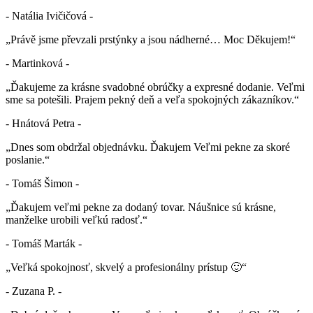
- Natália Ivičičová -
„Právě jsme převzali prstýnky a jsou nádherné… Moc Děkujem!“
- Martinková -
„Ďakujeme za krásne svadobné obrúčky a expresné dodanie. Veľmi
sme sa potešili. Prajem pekný deň a veľa spokojných zákazníkov.“
- Hnátová Petra -
„Dnes som obdržal objednávku. Ďakujem Veľmi pekne za skoré
poslanie.“
- Tomáš Šimon -
„Ďakujem veľmi pekne za dodaný tovar. Náušnice sú krásne,
manželke urobili veľkú radosť.“
- Tomáš Marták -
„Veľká spokojnosť, skvelý a profesionálny prístup 🙂“
- Zuzana P. -