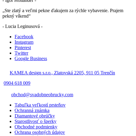
- Igor Holländer -
„Ste zlatý a veľmi pekne ďakujem za rýchle vybavenie. Prajem
pekný víkend“
- Lucia Leginusová -
Facebook
Instagram
Pinterest
Twitter
Google Business
KAMEA design s.r.o., Zlatovská 2205, 911 05 Trenčín
0904 618 009
obchod@svadobneobrucky.com
Tabuľka veľkostí prsteňov
Ochranná známka
Diamantové obrúčky
Starostlivosť o šperky
Obchodné podmienky
Ochrana osobných údajov