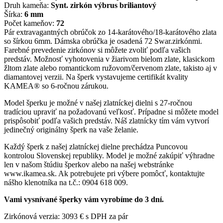
Druh kameňa:
Synt. zirkón výbrus briliantový
Šírka:
6 mm
Počet kameňov:
72
Pár extravagantných obrúčok zo 14-karátového/18-karátového zlata
so šírkou 6mm. Dámska obrúčka je osadená 72 Swar.zirkónmi.
Farebné prevedenie zirkónov si môžete zvoliť podľa vašich
predstáv. Možnosť vyhotovenia v žiarivom bielom zlate, klasickom
žltom zlate alebo romantickom ružovom/červenom zlate, takisto aj v
diamantovej verzii. Na šperk vystavujeme certifikát kvality
KAMEA® so 6-ročnou zárukou.
Model šperku je možné v našej zlatníckej dielni s 27-ročnou
tradíciou upraviť na požadovanú veľkosť. Prípadne si môžete model
prispôsobiť podľa vašich predstáv. Náš zlatnícky tím vám vytvorí
jedinečný originálny šperk na vaše želanie.
Každý šperk z našej zlatníckej dielne prechádza Puncovou
kontrolou Slovenskej republiky. Model je možné zakúpiť výhradne
len v našom štúdiu šperkov alebo na našej webstránke
www.ikamea.sk. Ak potrebujete pri výbere pomôcť, kontaktujte
nášho klenotníka na t.č.: 0904 618 009.
Vami vysnívané šperky vám vyrobíme do 3 dní.
Zirkónová verzia: 3093 € s DPH za pár