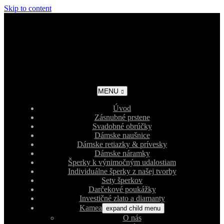
Skip to content
MENU
Úvod
Zásnubné prstene
Svadobné obrúčky
Dámske naušnice
Dámske retiazky & prívesky
Dámske náramky
Šperky k výnimočným udalostiam
Individuálne šperky z našej tvorby
Sety šperkov
Darčekové poukážky
Investičné zlato a diamanty
Kamea
expand child menu
O nás