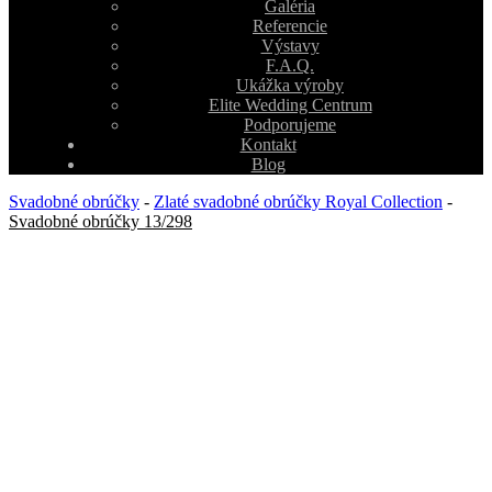
Galéria
Referencie
Výstavy
F.A.Q.
Ukážka výroby
Elite Wedding Centrum
Podporujeme
Kontakt
Blog
Svadobné obrúčky
-
Zlaté svadobné obrúčky Royal Collection
-
Svadobné obrúčky 13/298