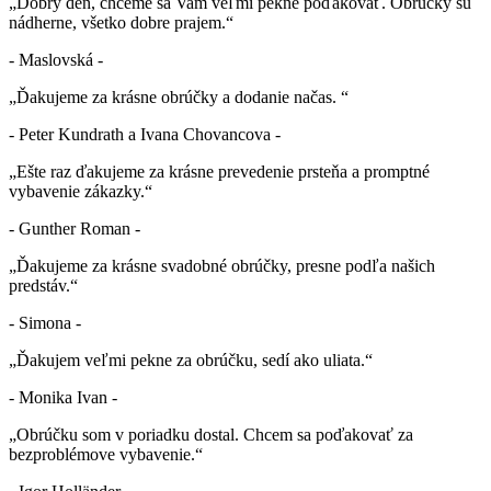
„Dobrý deň, chceme sa Vam veľmi pekne poďakovať. Obrúčky sú
nádherne, všetko dobre prajem.“
- Maslovská -
„Ďakujeme za krásne obrúčky a dodanie načas. “
- Peter Kundrath a Ivana Chovancova -
„Ešte raz ďakujeme za krásne prevedenie prsteňa a promptné
vybavenie zákazky.“
- Gunther Roman -
„Ďakujeme za krásne svadobné obrúčky, presne podľa našich
predstáv.“
- Simona -
„Ďakujem veľmi pekne za obrúčku, sedí ako uliata.“
- Monika Ivan -
„Obrúčku som v poriadku dostal. Chcem sa poďakovať za
bezproblémove vybavenie.“