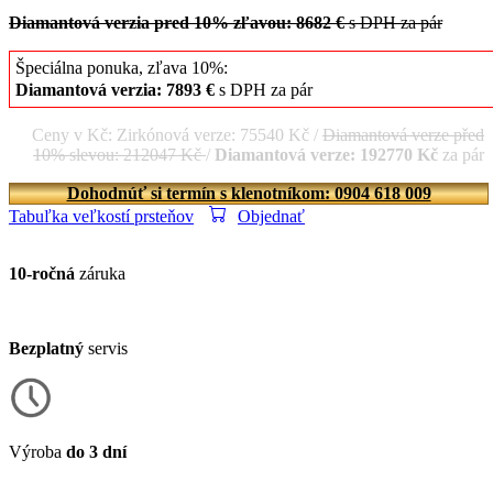
Diamantová verzia pred 10% zľavou: 8682 €
s DPH za pár
Špeciálna ponuka, zľava 10%:
Diamantová verzia: 7893 €
s DPH za pár
Ceny v Kč: Zirkónová verze: 75540 Kč /
Diamantová verze před
10% slevou: 212047 Kč
/
Diamantová verze: 192770 Kč
za pár
Dohodnúť si termín s klenotníkom: 0904 618 009
Tabuľka veľkostí prsteňov
Objednať
10-ročná
záruka
Bezplatný
servis
Výroba
do 3 dní