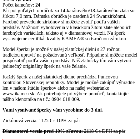
Počet kameňov:
24
Pár pol guľatých obrúčok zo 14-karátového/18-karátového zlata so
šírkou 7,0 mm. Dámska obrúčka je osadená 24 Swar.zirkónmi.
Farebné prevedenie zirkónov si môžete zvoliť podľa vašich
predstáv. Možnosť vyhotovenia v klasickom žltom zlate alebo ich
farebných variáciách, takisto aj v diamantovej verzii. Na šperk
vystavujeme certifikát kvality KAMEA® so 6-ročnou zárukou.
Model šperku je možné v našej zlatníckej dielni s 27-ročnou
tradíciou upraviť na požadovanú veľkosť. Prípadne si môžete model
prispôsobiť podľa vašich predstáv. Náš zlatnícky tím vám vytvorí
jedinečný originálny šperk na vaše želanie.
Každý šperk z našej zlatníckej dielne prechádza Puncovou
kontrolou Slovenskej republiky. Model je možné zakúpiť výhradne
len v našom štúdiu šperkov alebo na našej webstránke
www.ikamea.sk. Ak potrebujete pri výbere pomôcť, kontaktujte
nášho klenotníka na t.č.: 0904 618 009.
Vami vysnívané šperky vám vyrobíme do 3 dní.
Zirkónová verzia: 1125 € s DPH za pár
Diamantová verzia pred 10% zľavou: 2118 €
s DPH za pár