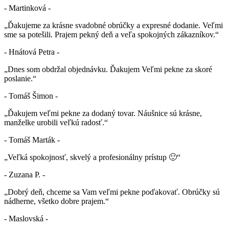
- Martinková -
„Ďakujeme za krásne svadobné obrúčky a expresné dodanie. Veľmi
sme sa potešili. Prajem pekný deň a veľa spokojných zákazníkov.“
- Hnátová Petra -
„Dnes som obdržal objednávku. Ďakujem Veľmi pekne za skoré
poslanie.“
- Tomáš Šimon -
„Ďakujem veľmi pekne za dodaný tovar. Náušnice sú krásne,
manželke urobili veľkú radosť.“
- Tomáš Marták -
„Veľká spokojnosť, skvelý a profesionálny prístup 🙂“
- Zuzana P. -
„Dobrý deň, chceme sa Vam veľmi pekne poďakovať. Obrúčky sú
nádherne, všetko dobre prajem.“
- Maslovská -