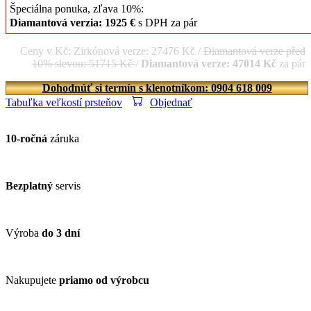
Špeciálna ponuka, zľava 10%:
Diamantová verzia: 1925 €
s DPH za pár
Ceny v Kč: Zirkónová verze: 27476 Kč /
Diamantová verze před
10% slevou: 51715 Kč
/
Diamantová verze: 47014 Kč
za pár
Dohodnúť si termín s klenotníkom: 0904 618 009
Tabuľka veľkostí prsteňov
Objednať
10-ročná
záruka
Bezplatný
servis
Výroba
do 3 dní
Nakupujete
priamo od výrobcu