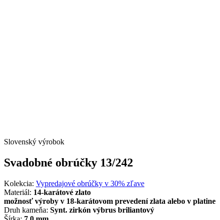
Slovenský výrobok
Svadobné obrúčky 13/242
Kolekcia:
Vypredajové obrúčky v 30% zľave
Materiál:
14-karátové zlato
možnosť výroby v 18-karátovom prevedení zlata alebo v platine
Druh kameňa:
Synt. zirkón výbrus briliantový
Šírka:
7,0 mm