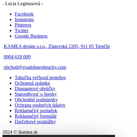
- Lucia Leginusová -
Facebook
Instagram
Pinterest
Twitter
Google Business
KAMEA design s.r.o., Zlatovská 2205, 911 05 Trenčín
0904 618 009
obchod@svadobneobrucky.com
Tabuľka veľkostí prsteňov
Ochranná známka
Diamantové obrúčky
Starostlivosť o šperky
Obchodné podmienky
Ochrana osobných údajov
Reklamačný poriadok
Reklamačný formulár
Darčekové poukážky
2024 © ikamea.sk