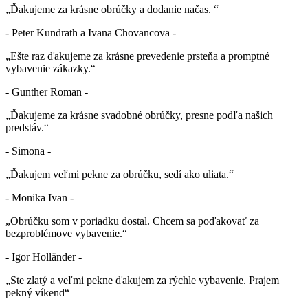
„Ďakujeme za krásne obrúčky a dodanie načas. “
- Peter Kundrath a Ivana Chovancova -
„Ešte raz ďakujeme za krásne prevedenie prsteňa a promptné
vybavenie zákazky.“
- Gunther Roman -
„Ďakujeme za krásne svadobné obrúčky, presne podľa našich
predstáv.“
- Simona -
„Ďakujem veľmi pekne za obrúčku, sedí ako uliata.“
- Monika Ivan -
„Obrúčku som v poriadku dostal. Chcem sa poďakovať za
bezproblémove vybavenie.“
- Igor Holländer -
„Ste zlatý a veľmi pekne ďakujem za rýchle vybavenie. Prajem
pekný víkend“