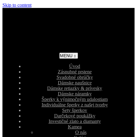
Skip to content
MENU
Úvod
Zásnubné prstene
Svadobné obrúčky
Dámske naušnice
Dámske retiazky & prívesky
Dámske náramky
Šperky k výnimočným udalostiam
Individuálne šperky z našej tvorby
Sety šperkov
Darčekové poukážky
Investičné zlato a diamanty
Kamea
O nás