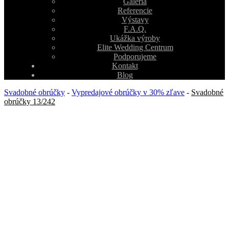
Galéria
Referencie
Výstavy
F.A.Q.
Ukážka výroby
Elite Wedding Centrum
Podporujeme
Kontakt
Blog
Svadobné obrúčky
-
Vypredajové obrúčky v 30% zľave
-
Svadobné
obrúčky 13/242