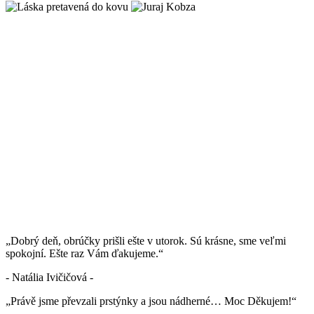
„Dobrý deň, obrúčky prišli ešte v utorok. Sú krásne, sme veľmi
spokojní. Ešte raz Vám ďakujeme.“
- Natália Ivičičová -
„Právě jsme převzali prstýnky a jsou nádherné… Moc Děkujem!“