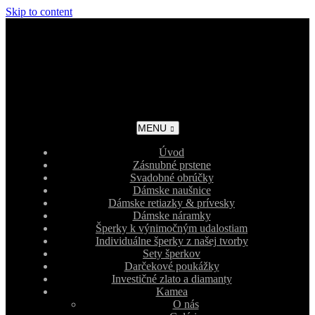
Skip to content
MENU
Úvod
Zásnubné prstene
Svadobné obrúčky
Dámske naušnice
Dámske retiazky & prívesky
Dámske náramky
Šperky k výnimočným udalostiam
Individuálne šperky z našej tvorby
Sety šperkov
Darčekové poukážky
Investičné zlato a diamanty
Kamea
O nás