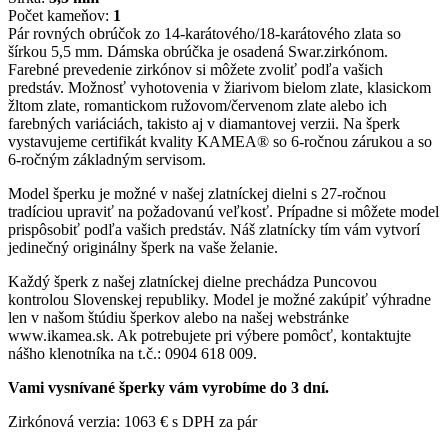
Počet kameňov:
1
Pár rovných obrúčok zo 14-karátového/18-karátového zlata so
šírkou 5,5 mm. Dámska obrúčka je osadená Swar.zirkónom.
Farebné prevedenie zirkónov si môžete zvoliť podľa vašich
predstáv. Možnosť vyhotovenia v žiarivom bielom zlate, klasickom
žltom zlate, romantickom ružovom/červenom zlate alebo ich
farebných variáciách, takisto aj v diamantovej verzii. Na šperk
vystavujeme certifikát kvality KAMEA® so 6-ročnou zárukou a so
6-ročným základným servisom.
Model šperku je možné v našej zlatníckej dielni s 27-ročnou
tradíciou upraviť na požadovanú veľkosť. Prípadne si môžete model
prispôsobiť podľa vašich predstáv. Náš zlatnícky tím vám vytvorí
jedinečný originálny šperk na vaše želanie.
Každý šperk z našej zlatníckej dielne prechádza Puncovou
kontrolou Slovenskej republiky. Model je možné zakúpiť výhradne
len v našom štúdiu šperkov alebo na našej webstránke
www.ikamea.sk. Ak potrebujete pri výbere pomôcť, kontaktujte
nášho klenotníka na t.č.: 0904 618 009.
Vami vysnívané šperky vám vyrobíme do 3 dní.
Zirkónová verzia: 1063 € s DPH za pár