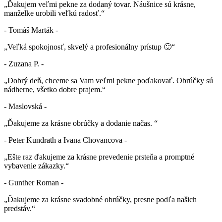
„Ďakujem veľmi pekne za dodaný tovar. Náušnice sú krásne,
manželke urobili veľkú radosť.“
- Tomáš Marták -
„Veľká spokojnosť, skvelý a profesionálny prístup 🙂“
- Zuzana P. -
„Dobrý deň, chceme sa Vam veľmi pekne poďakovať. Obrúčky sú
nádherne, všetko dobre prajem.“
- Maslovská -
„Ďakujeme za krásne obrúčky a dodanie načas. “
- Peter Kundrath a Ivana Chovancova -
„Ešte raz ďakujeme za krásne prevedenie prsteňa a promptné
vybavenie zákazky.“
- Gunther Roman -
„Ďakujeme za krásne svadobné obrúčky, presne podľa našich
predstáv.“