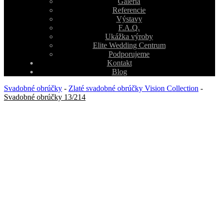
Galéria
Referencie
Výstavy
F.A.Q.
Ukážka výroby
Elite Wedding Centrum
Podporujeme
Kontakt
Blog
Svadobné obrúčky
-
Zlaté svadobné obrúčky Vision Collection
-
Svadobné obrúčky 13/214