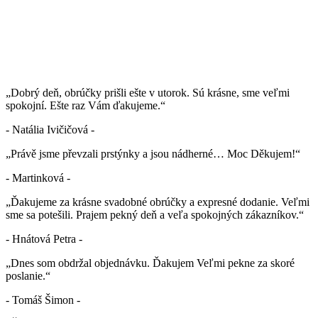
„Dobrý deň, obrúčky prišli ešte v utorok. Sú krásne, sme veľmi
spokojní. Ešte raz Vám ďakujeme.“
- Natália Ivičičová -
„Právě jsme převzali prstýnky a jsou nádherné… Moc Děkujem!“
- Martinková -
„Ďakujeme za krásne svadobné obrúčky a expresné dodanie. Veľmi
sme sa potešili. Prajem pekný deň a veľa spokojných zákazníkov.“
- Hnátová Petra -
„Dnes som obdržal objednávku. Ďakujem Veľmi pekne za skoré
poslanie.“
- Tomáš Šimon -