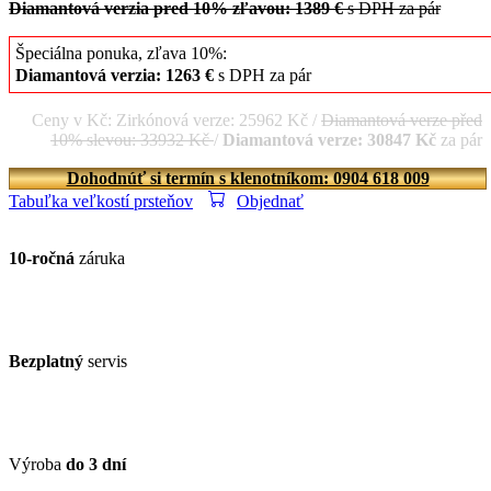
Diamantová verzia pred 10% zľavou: 1389 €
s DPH za pár
Špeciálna ponuka, zľava 10%:
Diamantová verzia: 1263 €
s DPH za pár
Ceny v Kč: Zirkónová verze: 25962 Kč /
Diamantová verze před
10% slevou: 33932 Kč
/
Diamantová verze: 30847 Kč
za pár
Dohodnúť si termín s klenotníkom: 0904 618 009
Tabuľka veľkostí prsteňov
Objednať
10-ročná
záruka
Bezplatný
servis
Výroba
do 3 dní