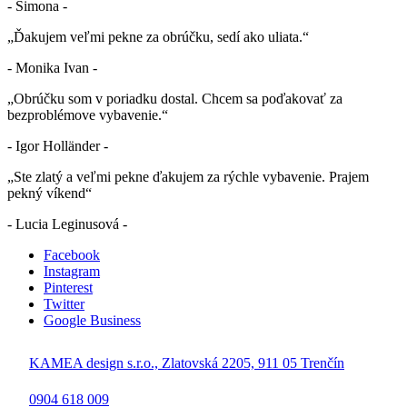
- Simona -
„Ďakujem veľmi pekne za obrúčku, sedí ako uliata.“
- Monika Ivan -
„Obrúčku som v poriadku dostal. Chcem sa poďakovať za
bezproblémove vybavenie.“
- Igor Holländer -
„Ste zlatý a veľmi pekne ďakujem za rýchle vybavenie. Prajem
pekný víkend“
- Lucia Leginusová -
Facebook
Instagram
Pinterest
Twitter
Google Business
KAMEA design s.r.o., Zlatovská 2205, 911 05 Trenčín
0904 618 009