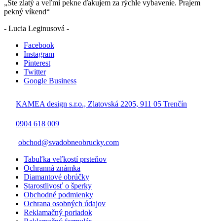
„Ste zlatý a veľmi pekne ďakujem za rýchle vybavenie. Prajem
pekný víkend“
- Lucia Leginusová -
Facebook
Instagram
Pinterest
Twitter
Google Business
KAMEA design s.r.o., Zlatovská 2205, 911 05 Trenčín
0904 618 009
obchod@svadobneobrucky.com
Tabuľka veľkostí prsteňov
Ochranná známka
Diamantové obrúčky
Starostlivosť o šperky
Obchodné podmienky
Ochrana osobných údajov
Reklamačný poriadok