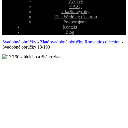
Výstavy
F.A.Q.
Ukážka výroby
Elite Wedding Centrum
Podporujeme
Kontakt
Blog
Svadobné obrúčky
-
Zlaté svadobné obrúčky Romantic collection
-
Svadobné obrúčky 13/190