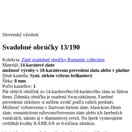
Slovenský výrobok
Svadobné obrúčky 13/190
Kolekcia:
Zlaté svadobné obrúčky Romantic collection
Materiál:
14-karátové zlato
možnosť výroby v 18-karátovom prevedení zlata alebo v platine
Druh kameňa:
Synt. zirkón výbrus briliantový
Šírka:
8 mm
Počet kameňov:
1
Pár oblých obrúčok zo 14-karátového/18-karátového zlata so šírkou
8mm. Dámska obrúčka je osadená Swar.zirkónom. Farebné
prevedenie zirkónov si môžete zvoliť podľa vašich predstáv.
Možnosť vyhotovenia v žiarivom bielom zlate, klasickom žltom
zlate, romantickom ružovom/červenom zlate alebo ich farebných
variáciách, takisto aj v diamantovej verzii. Na šperk vystavujeme
certifikát kvality KAMEA® so 6-ročnou zárukou.