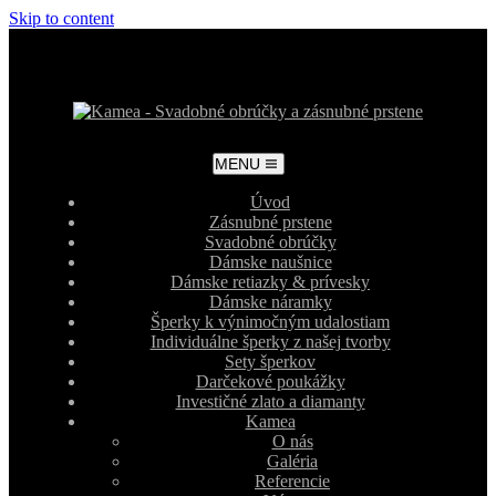
Skip to content
MENU
Úvod
Zásnubné prstene
Svadobné obrúčky
Dámske naušnice
Dámske retiazky & prívesky
Dámske náramky
Šperky k výnimočným udalostiam
Individuálne šperky z našej tvorby
Sety šperkov
Darčekové poukážky
Investičné zlato a diamanty
Kamea
O nás
Galéria
Referencie