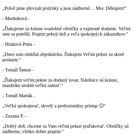
„Právě jsme převzali prstýnky a jsou nádherné… Moc Děkujem!“
- Martinková -
„Ďakujeme za krásne svadobné obrúčky a expresné dodanie. Veľmi
sme sa potešili. Prajem pekný deň a veľa spokojných zákazníkov.“
- Hnátová Petra -
„Dnes som obdržal objednávku. Ďakujem Veľmi pekne za skoré
poslanie.“
- Tomáš Šimon -
„Ďakujem veľmi pekne za dodaný tovar. Náušnice sú krásne,
manželke urobili veľkú radosť.“
- Tomáš Marták -
„Veľká spokojnosť, skvelý a profesionálny prístup 🙂“
- Zuzana P. -
„Dobrý deň, chceme sa Vam veľmi pekne poďakovať. Obrúčky sú
nádherne, všetko dobre prajem.“