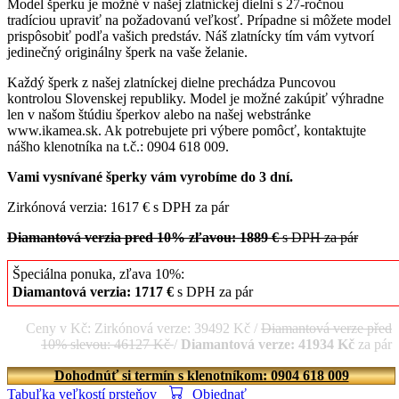
Model šperku je možné v našej zlatníckej dielni s 27-ročnou
tradíciou upraviť na požadovanú veľkosť. Prípadne si môžete model
prispôsobiť podľa vašich predstáv. Náš zlatnícky tím vám vytvorí
jedinečný originálny šperk na vaše želanie.
Každý šperk z našej zlatníckej dielne prechádza Puncovou
kontrolou Slovenskej republiky. Model je možné zakúpiť výhradne
len v našom štúdiu šperkov alebo na našej webstránke
www.ikamea.sk. Ak potrebujete pri výbere pomôcť, kontaktujte
nášho klenotníka na t.č.: 0904 618 009.
Vami vysnívané šperky vám vyrobíme do 3 dní.
Zirkónová verzia: 1617 € s DPH za pár
Diamantová verzia pred 10% zľavou: 1889 €
s DPH za pár
Špeciálna ponuka, zľava 10%:
Diamantová verzia: 1717 €
s DPH za pár
Ceny v Kč: Zirkónová verze: 39492 Kč /
Diamantová verze před
10% slevou: 46127 Kč
/
Diamantová verze: 41934 Kč
za pár
Dohodnúť si termín s klenotníkom: 0904 618 009
Tabuľka veľkostí prsteňov
Objednať