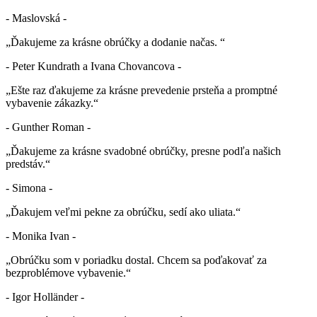
- Maslovská -
„Ďakujeme za krásne obrúčky a dodanie načas. “
- Peter Kundrath a Ivana Chovancova -
„Ešte raz ďakujeme za krásne prevedenie prsteňa a promptné
vybavenie zákazky.“
- Gunther Roman -
„Ďakujeme za krásne svadobné obrúčky, presne podľa našich
predstáv.“
- Simona -
„Ďakujem veľmi pekne za obrúčku, sedí ako uliata.“
- Monika Ivan -
„Obrúčku som v poriadku dostal. Chcem sa poďakovať za
bezproblémove vybavenie.“
- Igor Holländer -