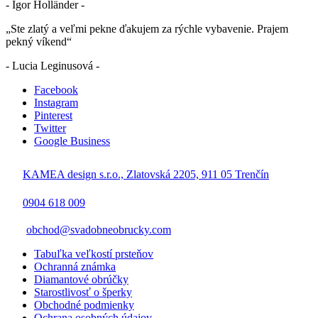
- Igor Holländer -
„Ste zlatý a veľmi pekne ďakujem za rýchle vybavenie. Prajem
pekný víkend“
- Lucia Leginusová -
Facebook
Instagram
Pinterest
Twitter
Google Business
KAMEA design s.r.o., Zlatovská 2205, 911 05 Trenčín
0904 618 009
obchod@svadobneobrucky.com
Tabuľka veľkostí prsteňov
Ochranná známka
Diamantové obrúčky
Starostlivosť o šperky
Obchodné podmienky
Ochrana osobných údajov