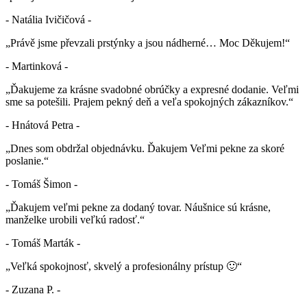
- Natália Ivičičová -
„Právě jsme převzali prstýnky a jsou nádherné… Moc Děkujem!“
- Martinková -
„Ďakujeme za krásne svadobné obrúčky a expresné dodanie. Veľmi
sme sa potešili. Prajem pekný deň a veľa spokojných zákazníkov.“
- Hnátová Petra -
„Dnes som obdržal objednávku. Ďakujem Veľmi pekne za skoré
poslanie.“
- Tomáš Šimon -
„Ďakujem veľmi pekne za dodaný tovar. Náušnice sú krásne,
manželke urobili veľkú radosť.“
- Tomáš Marták -
„Veľká spokojnosť, skvelý a profesionálny prístup 🙂“
- Zuzana P. -