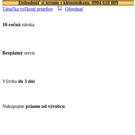
Dohodnúť si termín s klenotníkom: 0904 618 009
Tabuľka veľkostí prsteňov
Objednať
10-ročná
záruka
Bezplatný
servis
Výroba
do 3 dní
Nakupujete
priamo od výrobcu