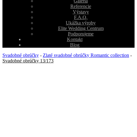
Galéria
Referencie
Výstavy
F.A.Q.
Ukážka výroby
Elite Wedding Centrum
Podporujeme
Kontakt
Blog
Svadobné obrúčky
-
Zlaté svadobné obrúčky Romantic collection
-
Svadobné obrúčky 13/173