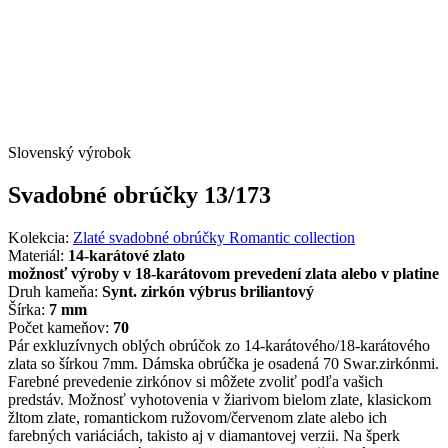
Slovenský výrobok
Svadobné obrúčky 13/173
Kolekcia:
Zlaté svadobné obrúčky Romantic collection
Materiál:
14-karátové zlato
možnosť výroby v 18-karátovom prevedení zlata alebo v platine
Druh kameňa:
Synt. zirkón výbrus briliantový
Šírka:
7 mm
Počet kameňov:
70
Pár exkluzívnych oblých obrúčok zo 14-karátového/18-karátového
zlata so šírkou 7mm. Dámska obrúčka je osadená 70 Swar.zirkónmi.
Farebné prevedenie zirkónov si môžete zvoliť podľa vašich
predstáv. Možnosť vyhotovenia v žiarivom bielom zlate, klasickom
žltom zlate, romantickom ružovom/červenom zlate alebo ich
farebných variáciách, takisto aj v diamantovej verzii. Na šperk