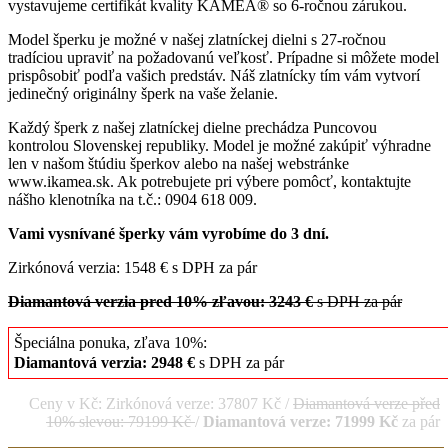
vystavujeme certifikát kvality KAMEA® so 6-ročnou zárukou.
Model šperku je možné v našej zlatníckej dielni s 27-ročnou
tradíciou upraviť na požadovanú veľkosť. Prípadne si môžete model
prispôsobiť podľa vašich predstáv. Náš zlatnícky tím vám vytvorí
jedinečný originálny šperk na vaše želanie.
Každý šperk z našej zlatníckej dielne prechádza Puncovou
kontrolou Slovenskej republiky. Model je možné zakúpiť výhradne
len v našom štúdiu šperkov alebo na našej webstránke
www.ikamea.sk. Ak potrebujete pri výbere pomôcť, kontaktujte
nášho klenotníka na t.č.: 0904 618 009.
Vami vysnívané šperky vám vyrobíme do 3 dní.
Zirkónová verzia: 1548 € s DPH za pár
Diamantová verzia pred 10% zľavou: 3243 €
s DPH za pár
Špeciálna ponuka, zľava 10%:
Diamantová verzia: 2948 €
s DPH za pár
Ceny v Kč: Zirkónová verze: 37807 Kč /
Diamantová verze před
10% slevou: 79199 Kč
/
Diamantová verze: 71999 Kč
za pár