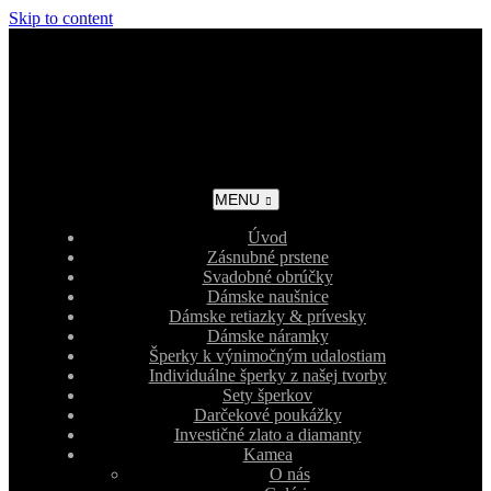
Skip to content
MENU
Úvod
Zásnubné prstene
Svadobné obrúčky
Dámske naušnice
Dámske retiazky & prívesky
Dámske náramky
Šperky k výnimočným udalostiam
Individuálne šperky z našej tvorby
Sety šperkov
Darčekové poukážky
Investičné zlato a diamanty
Kamea
O nás