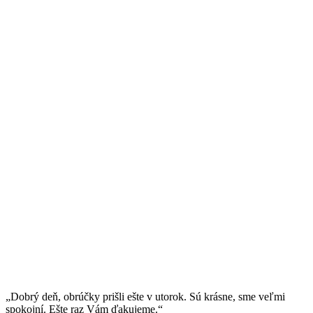
„Dobrý deň, obrúčky prišli ešte v utorok. Sú krásne, sme veľmi
spokojní. Ešte raz Vám ďakujeme.“