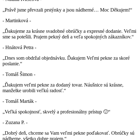
„Právě jsme převzali prstýnky a jsou nádherné… Moc Děkujem!“
- Martinková -
„Ďakujeme za krásne svadobné obrúčky a expresné dodanie. Veľmi
sme sa potešili. Prajem pekný deň a veľa spokojných zákazníkov.“
- Hnátová Petra -
„Dnes som obdržal objednávku. Ďakujem Veľmi pekne za skoré
poslanie.“
- Tomáš Šimon -
„Ďakujem veľmi pekne za dodaný tovar. Náušnice sú krásne,
manželke urobili veľkú radosť.“
- Tomáš Marták -
„Veľká spokojnosť, skvelý a profesionálny prístup 🙂“
- Zuzana P. -
„Dobrý deň, chceme sa Vam veľmi pekne poďakovať. Obrúčky sú
nádherne, všetko dobre prajem.“