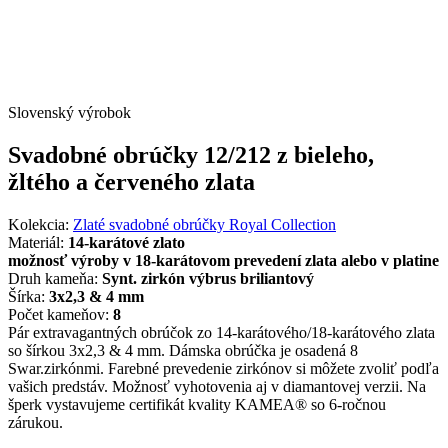
Slovenský výrobok
Svadobné obrúčky 12/212 z bieleho,
žltého a červeného zlata
Kolekcia:
Zlaté svadobné obrúčky Royal Collection
Materiál:
14-karátové zlato
možnosť výroby v 18-karátovom prevedení zlata alebo v platine
Druh kameňa:
Synt. zirkón výbrus briliantový
Šírka:
3x2,3 & 4 mm
Počet kameňov:
8
Pár extravagantných obrúčok zo 14-karátového/18-karátového zlata
so šírkou 3x2,3 & 4 mm. Dámska obrúčka je osadená 8
Swar.zirkónmi. Farebné prevedenie zirkónov si môžete zvoliť podľa
vašich predstáv. Možnosť vyhotovenia aj v diamantovej verzii. Na
šperk vystavujeme certifikát kvality KAMEA® so 6-ročnou
zárukou.