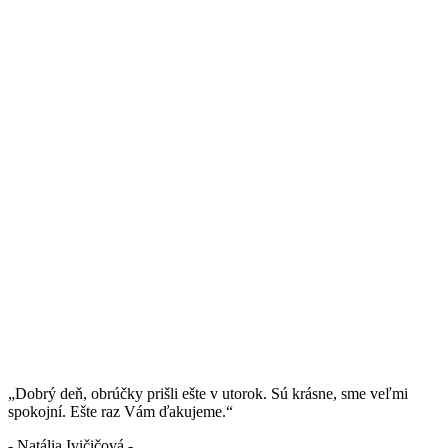
„Dobrý deň, obrúčky prišli ešte v utorok. Sú krásne, sme veľmi
spokojní. Ešte raz Vám ďakujeme.“
- Natália Ivičičová -