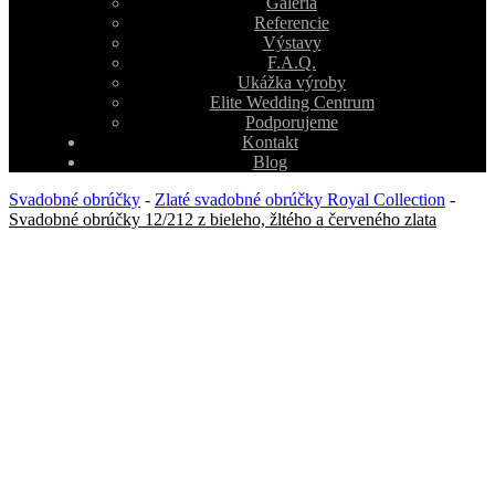
Galéria
Referencie
Výstavy
F.A.Q.
Ukážka výroby
Elite Wedding Centrum
Podporujeme
Kontakt
Blog
Svadobné obrúčky
-
Zlaté svadobné obrúčky Royal Collection
-
Svadobné obrúčky 12/212 z bieleho, žltého a červeného zlata