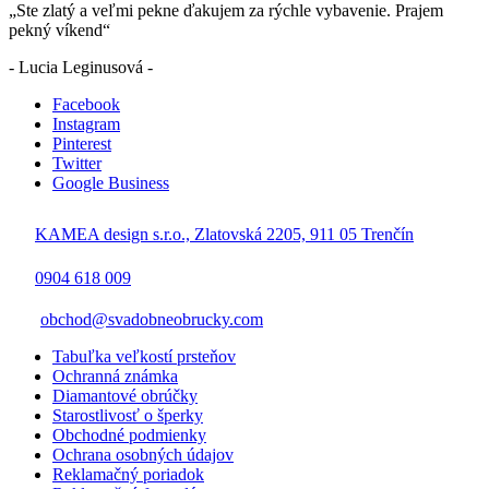
„Ste zlatý a veľmi pekne ďakujem za rýchle vybavenie. Prajem
pekný víkend“
- Lucia Leginusová -
Facebook
Instagram
Pinterest
Twitter
Google Business
KAMEA design s.r.o., Zlatovská 2205, 911 05 Trenčín
0904 618 009
obchod@svadobneobrucky.com
Tabuľka veľkostí prsteňov
Ochranná známka
Diamantové obrúčky
Starostlivosť o šperky
Obchodné podmienky
Ochrana osobných údajov
Reklamačný poriadok