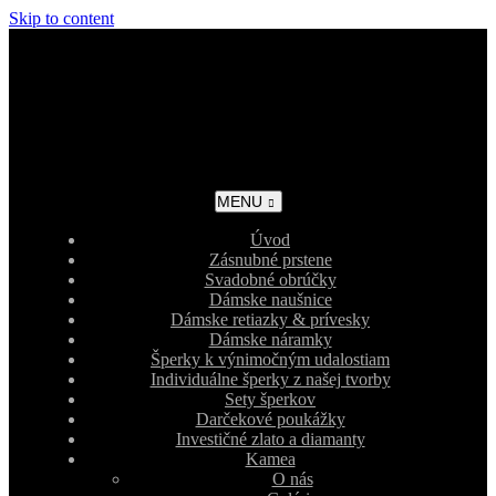
Skip to content
MENU
Úvod
Zásnubné prstene
Svadobné obrúčky
Dámske naušnice
Dámske retiazky & prívesky
Dámske náramky
Šperky k výnimočným udalostiam
Individuálne šperky z našej tvorby
Sety šperkov
Darčekové poukážky
Investičné zlato a diamanty
Kamea
O nás