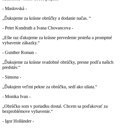
- Maslovská -
„Ďakujeme za krásne obrúčky a dodanie načas. “
- Peter Kundrath a Ivana Chovancova -
„Ešte raz ďakujeme za krásne prevedenie prsteňa a promptné
vybavenie zákazky.“
- Gunther Roman -
„Ďakujeme za krásne svadobné obrúčky, presne podľa našich
predstáv.“
- Simona -
„Ďakujem veľmi pekne za obrúčku, sedí ako uliata.“
- Monika Ivan -
„Obrúčku som v poriadku dostal. Chcem sa poďakovať za
bezproblémove vybavenie.“
- Igor Holländer -