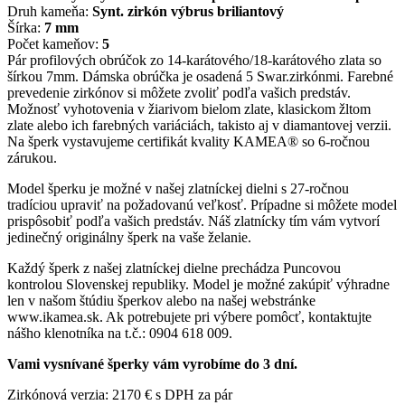
Druh kameňa:
Synt. zirkón výbrus briliantový
Šírka:
7 mm
Počet kameňov:
5
Pár profilových obrúčok zo 14-karátového/18-karátového zlata so
šírkou 7mm. Dámska obrúčka je osadená 5 Swar.zirkónmi. Farebné
prevedenie zirkónov si môžete zvoliť podľa vašich predstáv.
Možnosť vyhotovenia v žiarivom bielom zlate, klasickom žltom
zlate alebo ich farebných variáciách, takisto aj v diamantovej verzii.
Na šperk vystavujeme certifikát kvality KAMEA® so 6-ročnou
zárukou.
Model šperku je možné v našej zlatníckej dielni s 27-ročnou
tradíciou upraviť na požadovanú veľkosť. Prípadne si môžete model
prispôsobiť podľa vašich predstáv. Náš zlatnícky tím vám vytvorí
jedinečný originálny šperk na vaše želanie.
Každý šperk z našej zlatníckej dielne prechádza Puncovou
kontrolou Slovenskej republiky. Model je možné zakúpiť výhradne
len v našom štúdiu šperkov alebo na našej webstránke
www.ikamea.sk. Ak potrebujete pri výbere pomôcť, kontaktujte
nášho klenotníka na t.č.: 0904 618 009.
Vami vysnívané šperky vám vyrobíme do 3 dní.
Zirkónová verzia: 2170 € s DPH za pár