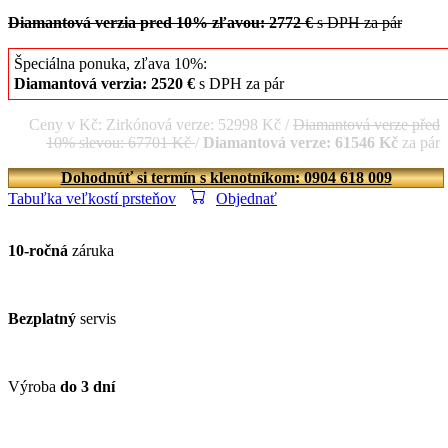
Diamantová verzia pred 10% zľavou: 2772 €
s DPH za pár
Špeciálna ponuka, zľava 10%:
Diamantová verzia: 2520 €
s DPH za pár
Ceny v Kč: Zirkónová verze: 52998 Kč /
Diamantová verze před
10% slevou: 67701 Kč
/
Diamantová verze: 61546 Kč
za pár
Dohodnúť si termín s klenotníkom: 0904 618 009
Tabuľka veľkostí prsteňov
Objednať
10-ročná
záruka
Bezplatný
servis
Výroba
do 3 dní