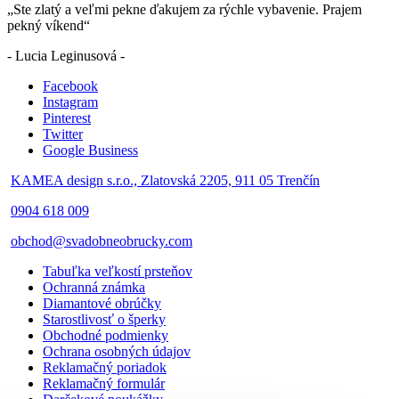
„Ste zlatý a veľmi pekne ďakujem za rýchle vybavenie. Prajem
pekný víkend“
- Lucia Leginusová -
Facebook
Instagram
Pinterest
Twitter
Google Business
KAMEA design s.r.o., Zlatovská 2205, 911 05 Trenčín
0904 618 009
obchod@svadobneobrucky.com
Tabuľka veľkostí prsteňov
Ochranná známka
Diamantové obrúčky
Starostlivosť o šperky
Obchodné podmienky
Ochrana osobných údajov
Reklamačný poriadok
Reklamačný formulár