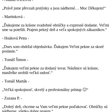
„Právě jsme převzali prstýnky a jsou nádherné… Moc Děkujem!“
- Martinková -
„Ďakujeme za krásne svadobné obrúčky a expresné dodanie. Veľmi
sme sa potešili. Prajem pekný deň a veľa spokojných zákazníkov.“
- Hnátová Petra -
„Dnes som obdržal objednávku. Ďakujem Veľmi pekne za skoré
poslanie.“
- Tomáš Šimon -
„Ďakujem veľmi pekne za dodaný tovar. Náušnice sú krásne,
manželke urobili veľkú radosť.“
- Tomáš Marták -
„Veľká spokojnosť, skvelý a profesionálny prístup 🙂“
- Zuzana P. -
„Dobrý deň, chceme sa Vam veľmi pekne poďakovať. Obrúčky sú
nádherne, všetko dobre prajem.“