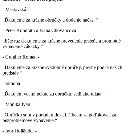
- Maslovská -
„Ďakujeme za krásne obrúčky a dodanie načas. “
- Peter Kundrath a Ivana Chovancova -
„Ešte raz ďakujeme za krásne prevedenie prsteňa a promptné
vybavenie zákazky.“
- Gunther Roman -
„Ďakujeme za krásne svadobné obrúčky, presne podľa našich
predstáv.“
- Simona -
„Ďakujem veľmi pekne za obrúčku, sedí ako uliata.“
- Monika Ivan -
„Obrúčku som v poriadku dostal. Chcem sa poďakovať za
bezproblémove vybavenie.“
- Igor Holländer -