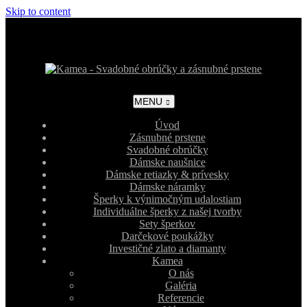
Skip to content
MENU
Úvod
Zásnubné prstene
Svadobné obrúčky
Dámske naušnice
Dámske retiazky & prívesky
Dámske náramky
Šperky k výnimočným udalostiam
Individuálne šperky z našej tvorby
Sety šperkov
Darčekové poukážky
Investičné zlato a diamanty
Kamea
O nás
Galéria
Referencie