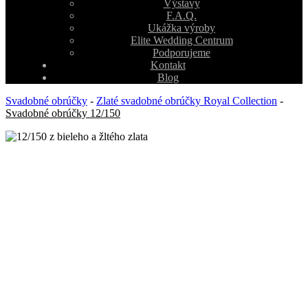
Výstavy
F.A.Q.
Ukážka výroby
Elite Wedding Centrum
Podporujeme
Kontakt
Blog
Svadobné obrúčky
-
Zlaté svadobné obrúčky Royal Collection
-
Svadobné obrúčky 12/150