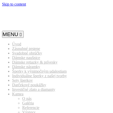
Skip to content
MENU
Úvod
Zásnubné prstene
Svadobné obrúčky
Dámske naušnice
Dámske retiazky & prívesky
Dámske náramky
Šperky k výnimočným udalostiam
Individuálne šperky z našej tvorby
Sety šperkov
Darčekové poukážky
Investičné zlato a diamanty
Kamea
O nás
Galéria
Referencie
Výstavy