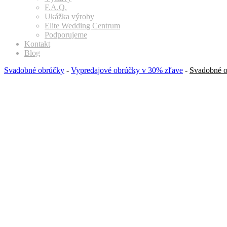
F.A.Q.
Ukážka výroby
Elite Wedding Centrum
Podporujeme
Kontakt
Blog
Svadobné obrúčky
-
Vypredajové obrúčky v 30% zľave
-
Svadobné ob