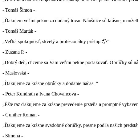
- Tomáš Šimon -
„Ďakujem veľmi pekne za dodaný tovar. Náušnice sú krásne, manželk
- Tomáš Marták -
„Veľká spokojnosť, skvelý a profesionálny prístup 🙂“
- Zuzana P. -
„Dobrý deň, chceme sa Vam veľmi pekne poďakovať. Obrúčky sú nád
- Maslovská -
„Ďakujeme za krásne obrúčky a dodanie načas. “
- Peter Kundrath a Ivana Chovancova -
„Ešte raz ďakujeme za krásne prevedenie prsteňa a promptné vybaven
- Gunther Roman -
„Ďakujeme za krásne svadobné obrúčky, presne podľa našich predstá
- Simona -