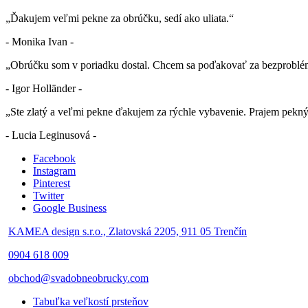
„Ďakujem veľmi pekne za obrúčku, sedí ako uliata.“
- Monika Ivan -
„Obrúčku som v poriadku dostal. Chcem sa poďakovať za bezproblé
- Igor Holländer -
„Ste zlatý a veľmi pekne ďakujem za rýchle vybavenie. Prajem pekn
- Lucia Leginusová -
Facebook
Instagram
Pinterest
Twitter
Google Business
KAMEA design s.r.o., Zlatovská 2205, 911 05 Trenčín
0904 618 009
obchod@svadobneobrucky.com
Tabuľka veľkostí prsteňov