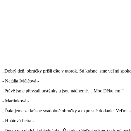
„Dobrý deň, obrúčky prišli ešte v utorok. Sú krásne, sme veľmi spok
- Natália Ivičičová -
„Právě jsme převzali prstýnky a jsou nádherné… Moc Děkujem!“
- Martinková -
„Ďakujeme za krásne svadobné obrúčky a expresné dodanie. Veľmi sm
- Hnátová Petra -
„Dnes som obdržal objednávku. Ďakujem Veľmi pekne za skoré posla