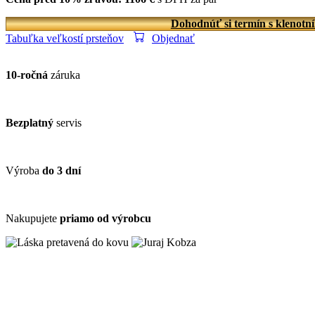
Dohodnúť si termín s klenotn
Tabuľka veľkostí prsteňov
Objednať
10-ročná
záruka
Bezplatný
servis
Výroba
do 3 dní
Nakupujete
priamo od výrobcu