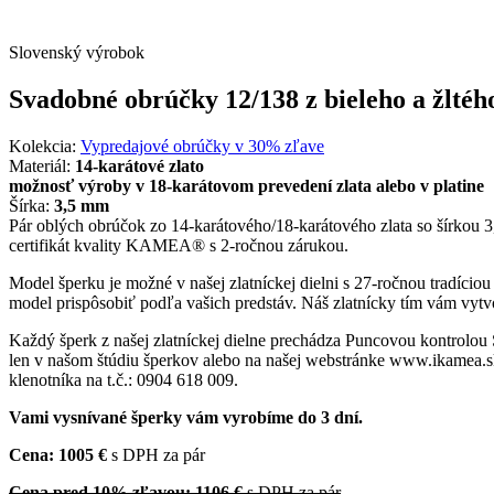
Slovenský výrobok
Svadobné obrúčky 12/138 z bieleho a žltého
Kolekcia:
Vypredajové obrúčky v 30% zľave
Materiál:
14-karátové zlato
možnosť výroby v 18-karátovom prevedení zlata alebo v platine
Šírka:
3,5 mm
Pár oblých obrúčok zo 14-karátového/18-karátového zlata so šírkou
certifikát kvality KAMEA® s 2-ročnou zárukou.
Model šperku je možné v našej zlatníckej dielni s 27-ročnou tradício
model prispôsobiť podľa vašich predstáv. Náš zlatnícky tím vám vytvo
Každý šperk z našej zlatníckej dielne prechádza Puncovou kontrolou
len v našom štúdiu šperkov alebo na našej webstránke www.ikamea.sk
klenotníka na t.č.: 0904 618 009.
Vami vysnívané šperky vám vyrobíme do 3 dní.
Cena: 1005 €
s DPH za pár
Cena pred 10% zľavou: 1106 €
s DPH za pár