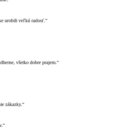
e urobili veľkú radosť.“
herne, všetko dobre prajem.“
ie zákazky.“
v.“