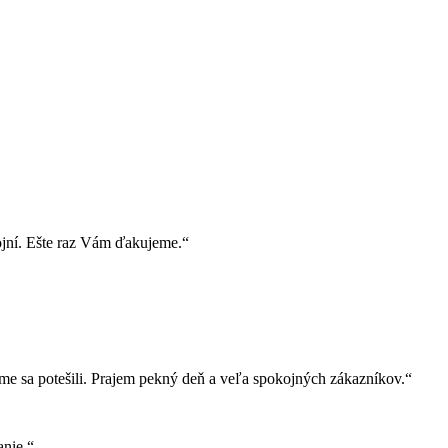
ojní. Ešte raz Vám ďakujeme.“
e sa potešili. Prajem pekný deň a veľa spokojných zákazníkov.“
nie.“