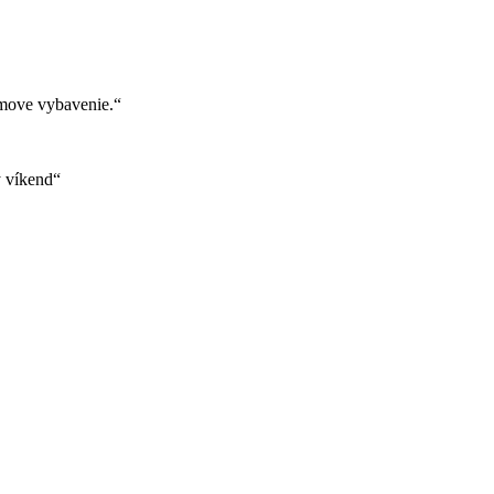
move vybavenie.“
ý víkend“