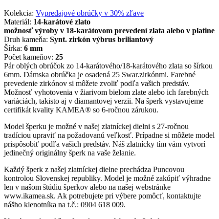
Kolekcia:
Vypredajové obrúčky v 30% zľave
Materiál:
14-karátové zlato
možnosť výroby v 18-karátovom prevedení zlata alebo v platine
Druh kameňa:
Synt. zirkón výbrus briliantový
Šírka:
6 mm
Počet kameňov:
25
Pár oblých obrúčok zo 14-karátového/18-karátového zlata so šírkou
6mm. Dámska obrúčka je osadená 25 Swar.zirkónmi. Farebné
prevedenie zirkónov si môžete zvoliť podľa vašich predstáv.
Možnosť vyhotovenia v žiarivom bielom zlate alebo ich farebných
variáciách, takisto aj v diamantovej verzii. Na šperk vystavujeme
certifikát kvality KAMEA® so 6-ročnou zárukou.
Model šperku je možné v našej zlatníckej dielni s 27-ročnou
tradíciou upraviť na požadovanú veľkosť. Prípadne si môžete model
prispôsobiť podľa vašich predstáv. Náš zlatnícky tím vám vytvorí
jedinečný originálny šperk na vaše želanie.
Každý šperk z našej zlatníckej dielne prechádza Puncovou
kontrolou Slovenskej republiky. Model je možné zakúpiť výhradne
len v našom štúdiu šperkov alebo na našej webstránke
www.ikamea.sk. Ak potrebujete pri výbere pomôcť, kontaktujte
nášho klenotníka na t.č.: 0904 618 009.