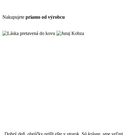
Nakupujete
priamo od výrobcu
„Dobrý deň, obrúčky prišli ešte v utorok. Sú krásne, sme veľmi