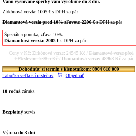
Vami vysnívané šperky vám vyrobíme do 3 dní.
Zirkónová verzia: 1005 € s DPH za pár
Diamantová verzia pred 10% zľavou: 2206 €
s DPH za pár
Špeciálna ponuka, zľava 10%:
Diamantová verzia: 2005 €
s DPH za pár
Ceny v Kč: Zirkónová verze: 24545 Kč /
Diamantová verze před
10% slevou: 53865 Kč
/
Diamantová verze: 48968 Kč
za pár
Dohodnúť si termín s klenotníkom: 0904 618 009
Tabuľka veľkostí prsteňov
Objednať
10-ročná
záruka
Bezplatný
servis
Výroba
do 3 dní