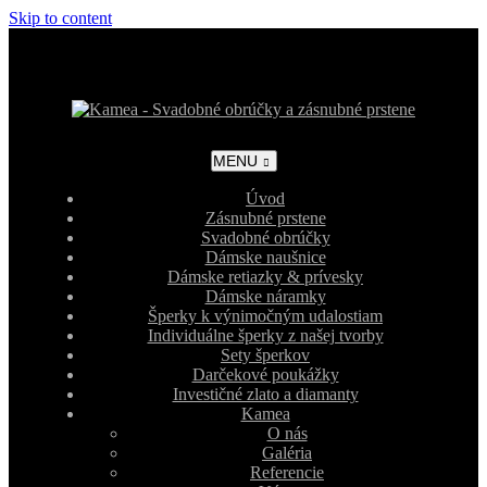
Skip to content
MENU
Úvod
Zásnubné prstene
Svadobné obrúčky
Dámske naušnice
Dámske retiazky & prívesky
Dámske náramky
Šperky k výnimočným udalostiam
Individuálne šperky z našej tvorby
Sety šperkov
Darčekové poukážky
Investičné zlato a diamanty
Kamea
O nás
Galéria
Referencie