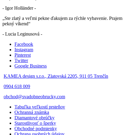
- Igor Holländer -
„Ste zlatý a veľmi pekne ďakujem za rýchle vybavenie. Prajem
pekný víkend“
- Lucia Leginusová -
Facebook
Instagram
Pinterest
Twitter
Google Business
KAMEA design s.r.o., Zlatovská 2205, 911 05 Trenčín
0904 618 009
obchod@svadobneobrucky.com
Tabuľka veľkostí prsteňov
Ochranná známka
Diamantové obrúčky
Starostlivosť o šperky
Obchodné podmienky
Ochrana osobných údajov