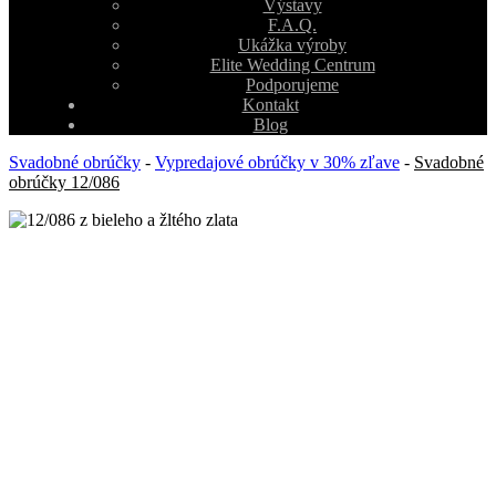
Výstavy
F.A.Q.
Ukážka výroby
Elite Wedding Centrum
Podporujeme
Kontakt
Blog
Svadobné obrúčky
-
Vypredajové obrúčky v 30% zľave
-
Svadobné
obrúčky 12/086