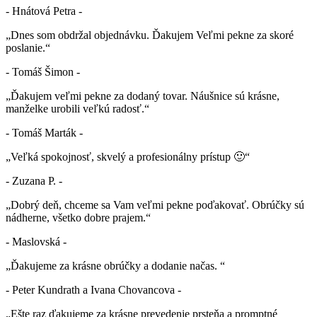
- Hnátová Petra -
„Dnes som obdržal objednávku. Ďakujem Veľmi pekne za skoré
poslanie.“
- Tomáš Šimon -
„Ďakujem veľmi pekne za dodaný tovar. Náušnice sú krásne,
manželke urobili veľkú radosť.“
- Tomáš Marták -
„Veľká spokojnosť, skvelý a profesionálny prístup 🙂“
- Zuzana P. -
„Dobrý deň, chceme sa Vam veľmi pekne poďakovať. Obrúčky sú
nádherne, všetko dobre prajem.“
- Maslovská -
„Ďakujeme za krásne obrúčky a dodanie načas. “
- Peter Kundrath a Ivana Chovancova -
„Ešte raz ďakujeme za krásne prevedenie prsteňa a promptné