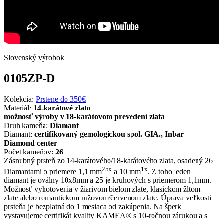
Slovenský výrobok
0105ZP-D
Kolekcia:
Prstene do 350€
Materiál:
14-karátové zlato
možnosť výroby v 18-karátovom prevedení zlata
Druh kameňa:
Diamant
Diamant:
certifikovaný gemologickou spol. GIA., Inbar
Diamond center
Počet kameňov:
26
Zásnubný prsteň zo 14-karátového/18-karátového zlata, osadený 26
25x
1x
Diamantami o priemere 1,1 mm
a 10 mm
. Z toho jeden
diamant je oválny 10x8mm a 25 je kruhových s priemerom 1,1mm.
Možnosť vyhotovenia v žiarivom bielom zlate, klasickom žltom
zlate alebo romantickom ružovom/červenom zlate. Úprava veľkosti
prsteňa je bezplatná do 1 mesiaca od zakúpenia. Na šperk
vystavujeme certifikát kvality KAMEA® s 10-ročnou zárukou a s