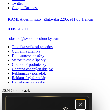
Twitter
Google Business
KAMEA design s.r.o., Zlatovská 2205, 911 05 Trenčín
0904 618 009
obchod@svadobneobrucky.com
Tabuľka veľkostí prsteňov
Ochranná známka
Diamantové obrúčky
Starostlivosť o šperky
Obchodné podmienky
Ochrana osobných údajov
Reklamačný poriadok
Reklamačný formulár
Darčekové poukážky
2024 © ikamea.sk
×
®