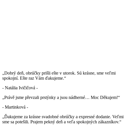
„Dobrý deň, obrúčky prišli ešte v utorok. Sú krásne, sme veľmi
spokojní. Ešte raz Vám ďakujeme.“
- Natália Ivičičová -
„Právě jsme převzali prstýnky a jsou nádherné… Moc Děkujem!“
- Martinková -
„Ďakujeme za krásne svadobné obrúčky a expresné dodanie. Veľmi
sme sa potešili. Prajem pekný deň a veľa spokojných zákazníkov.“