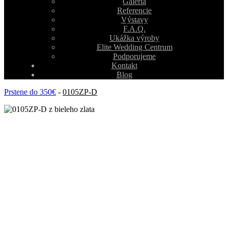
Galéria
Referencie
Výstavy
F.A.Q.
Ukážka výroby
Elite Wedding Centrum
Podporujeme
Kontakt
Blog
Prstene do 350€
-
0105ZP-D