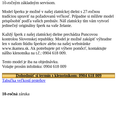
10-ročným základným servisom.
Model šperku je možné v našej zlatníckej dielni s 27-ročnou
tradíciou upraviť na požadovanú veľkosť. Prípadne si môžete model
prispôsobiť podľa vašich predstáv. Náš zlatnícky tím vám vytvorí
jedinečný originálny šperk na vaše želanie.
Každý šperk z našej zlatníckej dielne prechádza Puncovou
kontrolou Slovenskej republiky. Model je možné zakúpiť výhradne
len v našom štúdiu šperkov alebo na našej webstránke
www.ikamea.sk. Ak potrebujete pri výbere pomôcť, kontaktujte
nášho klenotníka na t.č.: 0904 618 009.
Tento model je iba na objednávku.
Volajte prosím infolinku: 0904 618 009
Dohodnúť si termín s klenotníkom: 0904 618 009
Tabuľka veľkostí prsteňov
10-ročná
záruka