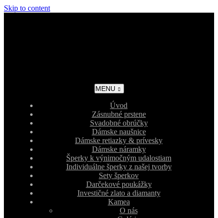
Skip to content
MENU
Úvod
Zásnubné prstene
Svadobné obrúčky
Dámske naušnice
Dámske retiazky & prívesky
Dámske náramky
Šperky k výnimočným udalostiam
Individuálne šperky z našej tvorby
Sety šperkov
Darčekové poukážky
Investičné zlato a diamanty
Kamea
O nás