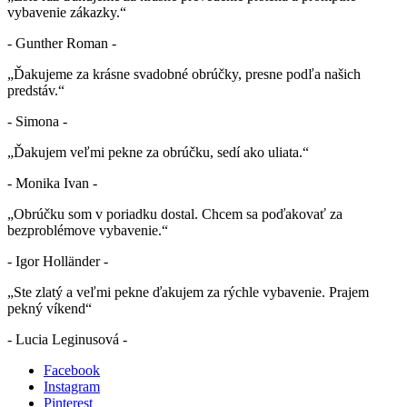
vybavenie zákazky.“
- Gunther Roman -
„Ďakujeme za krásne svadobné obrúčky, presne podľa našich
predstáv.“
- Simona -
„Ďakujem veľmi pekne za obrúčku, sedí ako uliata.“
- Monika Ivan -
„Obrúčku som v poriadku dostal. Chcem sa poďakovať za
bezproblémove vybavenie.“
- Igor Holländer -
„Ste zlatý a veľmi pekne ďakujem za rýchle vybavenie. Prajem
pekný víkend“
- Lucia Leginusová -
Facebook
Instagram
Pinterest