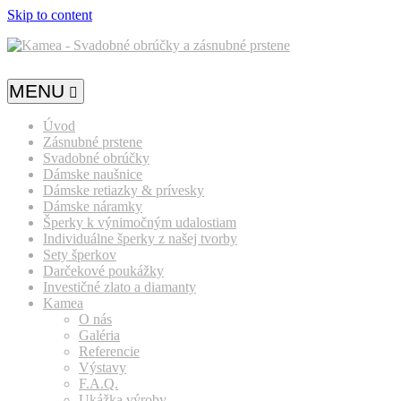
Skip to content
MENU
Úvod
Zásnubné prstene
Svadobné obrúčky
Dámske naušnice
Dámske retiazky & prívesky
Dámske náramky
Šperky k výnimočným udalostiam
Individuálne šperky z našej tvorby
Sety šperkov
Darčekové poukážky
Investičné zlato a diamanty
Kamea
O nás
Galéria
Referencie
Výstavy
F.A.Q.
Ukážka výroby