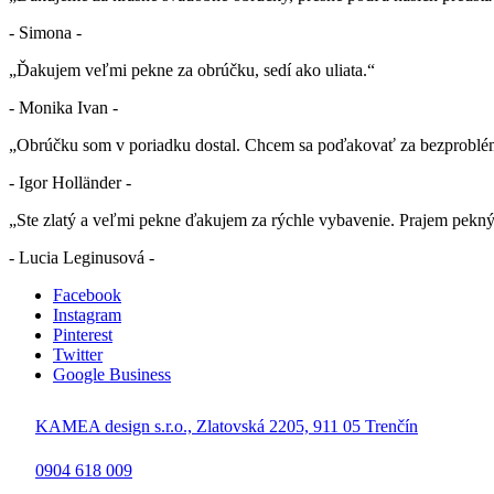
- Simona -
„Ďakujem veľmi pekne za obrúčku, sedí ako uliata.“
- Monika Ivan -
„Obrúčku som v poriadku dostal. Chcem sa poďakovať za bezproblé
- Igor Holländer -
„Ste zlatý a veľmi pekne ďakujem za rýchle vybavenie. Prajem pekn
- Lucia Leginusová -
Facebook
Instagram
Pinterest
Twitter
Google Business
KAMEA design s.r.o., Zlatovská 2205, 911 05 Trenčín
0904 618 009