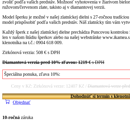
zvoliť podľa vašich predstáv. Možnosť vyhotovenia v žiarivom bielom
ružovom/červenom zlate, takisto aj v diamantovej verzii.
Model šperku je možné v našej zlatníckej dielni s 27-ročnou tradício
model prispôsobiť podľa vašich predstáv. Náš zlatnícky tím vám vytvo
Každý šperk z našej zlatníckej dielne prechádza Puncovou kontrolou
len v našom štúdiu šperkov alebo na našej webstránke www.ikamea.sk
klenotníka na t.č.: 0904 618 009.
Zirkónová verzia: 508 € s DPH
Diamantová verzia pred 10% zľavou: 1219 €
s DPH
Špeciálna ponuka, zľava 10%:
Ceny v Kč: Zirkónová verze: 12407 Kč /
Diamantová verze pře
Dohodnúť si termín s klenotn
Objednať
10-ročná
záruka