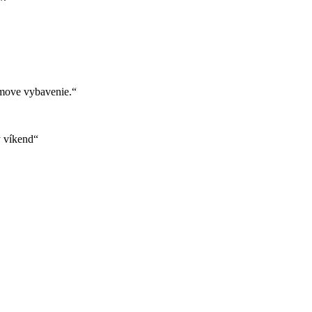
move vybavenie.“
ý víkend“