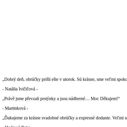
„Dobrý deň, obrúčky prišli ešte v utorok. Sú krásne, sme veľmi spok
- Natália Ivičičová -
„Právě jsme převzali prstýnky a jsou nádherné… Moc Děkujem!“
- Martinková -
„Ďakujeme za krásne svadobné obrúčky a expresné dodanie. Veľmi sm