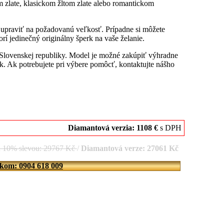
 zlate, klasickom žltom zlate alebo romantickom
u upraviť na požadovanú veľkosť. Prípadne si môžete
rí jedinečný originálny šperk na vaše želanie.
 Slovenskej republiky. Model je možné zakúpiť výhradne
. Ak potrebujete pri výbere pomôcť, kontaktujte nášho
Diamantová verzia: 1108 €
s DPH
d 10% slevou: 29767 Kč
/
Diamantová verze: 27061 Kč
íkom: 0904 618 009