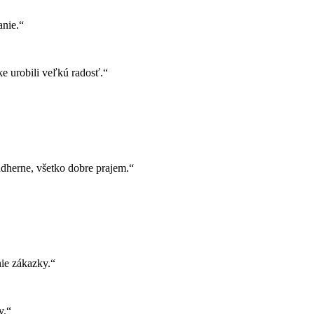
nie.“
e urobili veľkú radosť.“
herne, všetko dobre prajem.“
ie zákazky.“
v.“