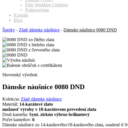
Elite Wedding Centrum
Podporujeme
Kontakt
Blog
Šperky
-
Zlaté dámske náušnice
-
Dámske náušnice 0080 DND
Slovenský výrobok
Dámske náušnice 0080 DND
Kolekcia:
Zlaté dámske náušnice
Materiál:
14-karátové zlato
možnosť výroby v 18-karátovom prevedení zlata
Druh kameňa:
Synt. zirkón výbrus briliantový
Počet kameňov:
6
Dámske náušnice zo 14-karátového/18-karátového zlata, osadené 6 S