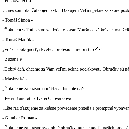
- Hnátová Petra -
„Dnes som obdržal objednávku. Ďakujem Veľmi pekne za skoré posla
- Tomáš Šimon -
„Ďakujem veľmi pekne za dodaný tovar. Náušnice sú krásne, manželk
- Tomáš Marták -
„Veľká spokojnosť, skvelý a profesionálny prístup 🙂“
- Zuzana P. -
„Dobrý deň, chceme sa Vam veľmi pekne poďakovať. Obrúčky sú nád
- Maslovská -
„Ďakujeme za krásne obrúčky a dodanie načas. “
- Peter Kundrath a Ivana Chovancova -
„Ešte raz ďakujeme za krásne prevedenie prsteňa a promptné vybaven
- Gunther Roman -
„Ďakujeme za krásne svadobné obrúčky, presne podľa našich predstá