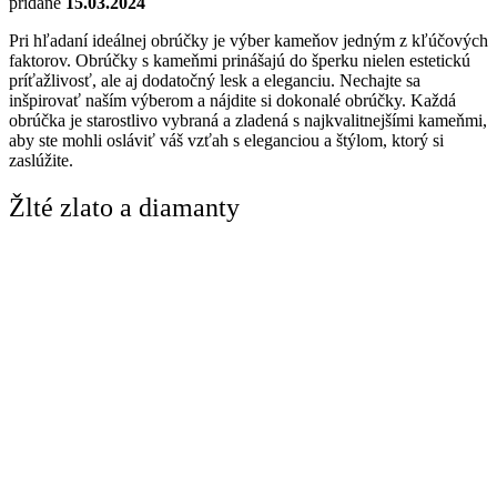
pridané
15.03.2024
Pri hľadaní ideálnej obrúčky je výber kameňov jedným z kľúčových
faktorov. Obrúčky s kameňmi prinášajú do šperku nielen estetickú
príťažlivosť, ale aj dodatočný lesk a eleganciu. Nechajte sa
inšpirovať naším výberom a nájdite si dokonalé obrúčky. Každá
obrúčka je starostlivo vybraná a zladená s najkvalitnejšími kameňmi,
aby ste mohli osláviť váš vzťah s eleganciou a štýlom, ktorý si
zaslúžite.
Žlté zlato a diamanty