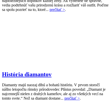
najdôležitejších doplnkov každej ženy. Ak vyberiete tie správne,
vedia podtrhnúť vašu prirodzenú krásu a rozžiariť váš outfit. Poďme
sa spolu pozrieť na to, ktoré...
prečítať >
.
História diamantov
Diamanty majú naozaj dlhú a bohatú históriu. V prvom storočí
nášho letopočtu rímsky prírodovedec Plínius povedal: „Diamant je
najcennejší nielen z drahých kameňov, ale aj zo všetkých vecí na
tomto svete.“ Než sa diamant dostane...
prečítať >
.