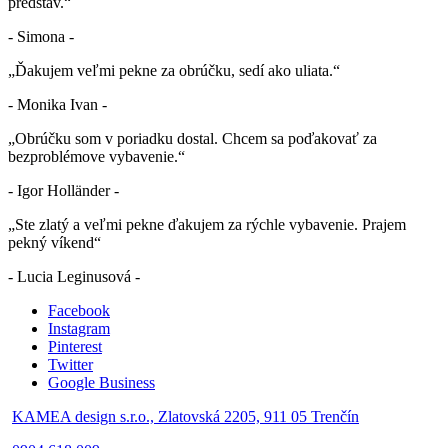
predstáv.“
- Simona -
„Ďakujem veľmi pekne za obrúčku, sedí ako uliata.“
- Monika Ivan -
„Obrúčku som v poriadku dostal. Chcem sa poďakovať za
bezproblémove vybavenie.“
- Igor Holländer -
„Ste zlatý a veľmi pekne ďakujem za rýchle vybavenie. Prajem
pekný víkend“
- Lucia Leginusová -
Facebook
Instagram
Pinterest
Twitter
Google Business
KAMEA design s.r.o., Zlatovská 2205, 911 05 Trenčín