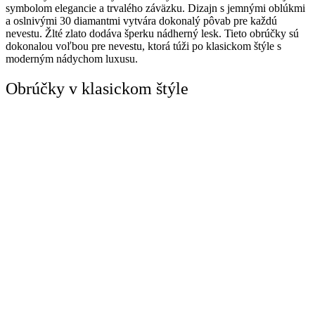
symbolom elegancie a trvalého záväzku. Dizajn s jemnými oblúkmi
a oslnivými 30 diamantmi vytvára dokonalý pôvab pre každú
nevestu. Žlté zlato dodáva šperku nádherný lesk. Tieto obrúčky sú
dokonalou voľbou pre nevestu, ktorá túži po klasickom štýle s
moderným nádychom luxusu.
Obrúčky v klasickom štýle