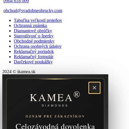
0904 618 009
obchod@svadobneobrucky.com
Tabuľka veľkostí prsteňov
Ochranná známka
Diamantové obrúčky
Starostlivosť o šperky
Obchodné podmienky
Ochrana osobných údajov
Reklamačný poriadok
Reklamačný formulár
Darčekové poukážky
2024 © ikamea.sk
×
®
KAMEA
DIAMONDS
OZNAM PRE ZÁKAZNÍKOV
Celozávodná dovolenka