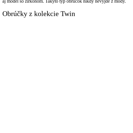
aj model so zirkónom. Takýto typ obrúčok nikdy nevyjde z módy.
Obrúčky z kolekcie Twin