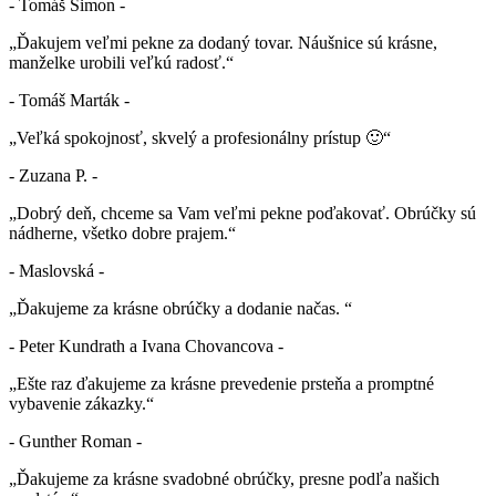
- Tomáš Šimon -
„Ďakujem veľmi pekne za dodaný tovar. Náušnice sú krásne,
manželke urobili veľkú radosť.“
- Tomáš Marták -
„Veľká spokojnosť, skvelý a profesionálny prístup 🙂“
- Zuzana P. -
„Dobrý deň, chceme sa Vam veľmi pekne poďakovať. Obrúčky sú
nádherne, všetko dobre prajem.“
- Maslovská -
„Ďakujeme za krásne obrúčky a dodanie načas. “
- Peter Kundrath a Ivana Chovancova -
„Ešte raz ďakujeme za krásne prevedenie prsteňa a promptné
vybavenie zákazky.“
- Gunther Roman -
„Ďakujeme za krásne svadobné obrúčky, presne podľa našich