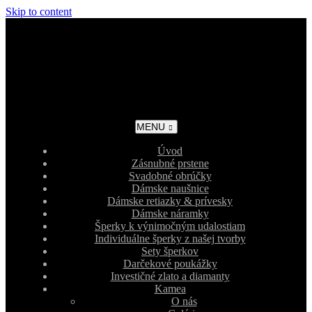
Skip to content
MENU
Úvod
Zásnubné prstene
Svadobné obrúčky
Dámske naušnice
Dámske retiazky & prívesky
Dámske náramky
Šperky k výnimočným udalostiam
Individuálne šperky z našej tvorby
Sety šperkov
Darčekové poukážky
Investičné zlato a diamanty
Kamea
O nás