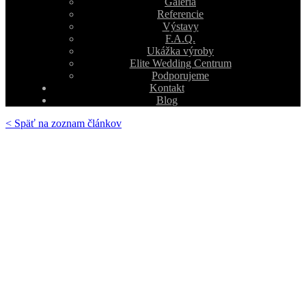
Galéria
Referencie
Výstavy
F.A.Q.
Ukážka výroby
Elite Wedding Centrum
Podporujeme
Kontakt
Blog
< Späť na zoznam článkov