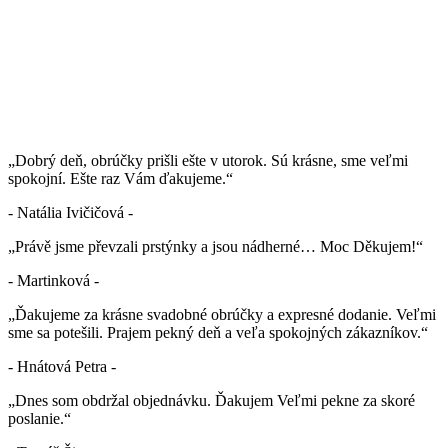
„Dobrý deň, obrúčky prišli ešte v utorok. Sú krásne, sme veľmi
spokojní. Ešte raz Vám ďakujeme.“
- Natália Ivičičová -
„Právě jsme převzali prstýnky a jsou nádherné… Moc Děkujem!“
- Martinková -
„Ďakujeme za krásne svadobné obrúčky a expresné dodanie. Veľmi
sme sa potešili. Prajem pekný deň a veľa spokojných zákazníkov.“
- Hnátová Petra -
„Dnes som obdržal objednávku. Ďakujem Veľmi pekne za skoré
poslanie.“