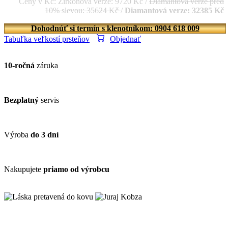
Ceny v Kč: Zirkónová verze: 9720 Kč /
Diamantová verze před
10% slevou: 35624 Kč
/
Diamantová verze: 32385 Kč
Dohodnúť si termín s klenotníkom: 0904 618 009
Tabuľka veľkostí prsteňov
Objednať
10-ročná
záruka
Bezplatný
servis
Výroba
do 3 dní
Nakupujete
priamo od výrobcu