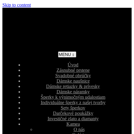
Skip to content
MENU
Úvod
Zásnubné prstene
Svadobné obrúčky
Dámske naušnice
Dámske retiazky & prívesky
Dámske náramky
Šperky k výnimočným udalostiam
Individuálne šperky z našej tvorby
Sety šperkov
Darčekové poukážky
Investičné zlato a diamanty
Kamea
O nás