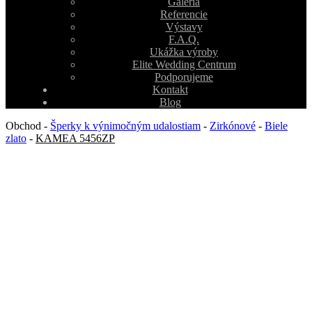
Galéria
Referencie
Výstavy
F.A.Q.
Ukážka výroby
Elite Wedding Centrum
Podporujeme
Kontakt
Blog
Obchod
-
Šperky k výnimočným udalostiam
-
Zirkónové
-
Biele
zlato
-
KAMEA 5456ZP