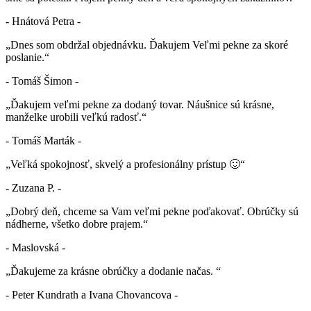
- Hnátová Petra -
„Dnes som obdržal objednávku. Ďakujem Veľmi pekne za skoré
poslanie.“
- Tomáš Šimon -
„Ďakujem veľmi pekne za dodaný tovar. Náušnice sú krásne,
manželke urobili veľkú radosť.“
- Tomáš Marták -
„Veľká spokojnosť, skvelý a profesionálny prístup 🙂“
- Zuzana P. -
„Dobrý deň, chceme sa Vam veľmi pekne poďakovať. Obrúčky sú
nádherne, všetko dobre prajem.“
- Maslovská -
„Ďakujeme za krásne obrúčky a dodanie načas. “
- Peter Kundrath a Ivana Chovancova -