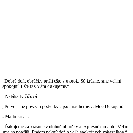
„Dobrý deň, obrúčky prišli ešte v utorok. Sú krásne, sme veľmi
spokojní. Ešte raz Vám ďakujeme.“
- Natália Ivičičová -
„Právě jsme převzali prstýnky a jsou nádherné… Moc Děkujem!“
- Martinková -
„Ďakujeme za krásne svadobné obrúčky a expresné dodanie. Veľmi
sme sa potešili. Prajem pekný deň a veľa spokojných zákazníkov.“