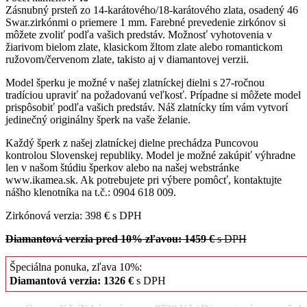
Zásnubný prsteň zo 14-karátového/18-karátového zlata, osadený 46
Swar.zirkónmi o priemere 1 mm. Farebné prevedenie zirkónov si
môžete zvoliť podľa vašich predstáv. Možnosť vyhotovenia v
žiarivom bielom zlate, klasickom žltom zlate alebo romantickom
ružovom/červenom zlate, takisto aj v diamantovej verzii.
Model šperku je možné v našej zlatníckej dielni s 27-ročnou
tradíciou upraviť na požadovanú veľkosť. Prípadne si môžete model
prispôsobiť podľa vašich predstáv. Náš zlatnícky tím vám vytvorí
jedinečný originálny šperk na vaše želanie.
Každý šperk z našej zlatníckej dielne prechádza Puncovou
kontrolou Slovenskej republiky. Model je možné zakúpiť výhradne
len v našom štúdiu šperkov alebo na našej webstránke
www.ikamea.sk. Ak potrebujete pri výbere pomôcť, kontaktujte
nášho klenotníka na t.č.: 0904 618 009.
Zirkónová verzia: 398 € s DPH
Diamantová verzia pred 10% zľavou: 1459 €
s DPH
Špeciálna ponuka, zľava 10%:
Diamantová verzia: 1326 €
s DPH