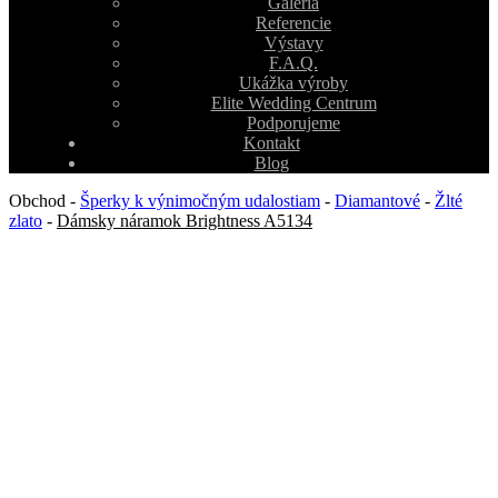
Galéria
Referencie
Výstavy
F.A.Q.
Ukážka výroby
Elite Wedding Centrum
Podporujeme
Kontakt
Blog
Obchod
-
Šperky k výnimočným udalostiam
-
Diamantové
-
Žlté
zlato
-
Dámsky náramok Brightness A5134