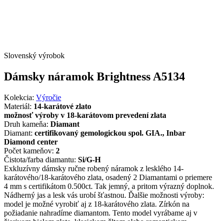
Slovenský výrobok
Dámsky náramok Brightness A5134
Kolekcia:
Výročie
Materiál:
14-karátové zlato
možnosť výroby v 18-karátovom prevedení zlata
Druh kameňa:
Diamant
Diamant:
certifikovaný gemologickou spol. GIA., Inbar
Diamond center
Počet kameňov:
2
Čistota/farba diamantu:
Si/G-H
Exkluzívny dámsky ručne robený náramok z lesklého 14-
karátového/18-karátového zlata, osadený 2 Diamantami o priemere
4 mm s certifikátom 0.500ct. Tak jemný, a pritom výrazný doplnok.
Nádherný jas a lesk vás urobí šťastnou. Ďalšie možnosti výroby:
model je možné vyrobiť aj z 18-karátového zlata. Zírkón na
požiadanie nahradíme diamantom. Tento model vyrábame aj v