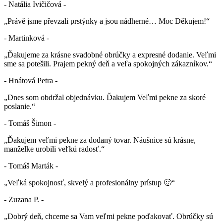
- Natália Ivičičová -
„Právě jsme převzali prstýnky a jsou nádherné… Moc Děkujem!“
- Martinková -
„Ďakujeme za krásne svadobné obrúčky a expresné dodanie. Veľmi
sme sa potešili. Prajem pekný deň a veľa spokojných zákazníkov.“
- Hnátová Petra -
„Dnes som obdržal objednávku. Ďakujem Veľmi pekne za skoré
poslanie.“
- Tomáš Šimon -
„Ďakujem veľmi pekne za dodaný tovar. Náušnice sú krásne,
manželke urobili veľkú radosť.“
- Tomáš Marták -
„Veľká spokojnosť, skvelý a profesionálny prístup 🙂“
- Zuzana P. -
„Dobrý deň, chceme sa Vam veľmi pekne poďakovať. Obrúčky sú