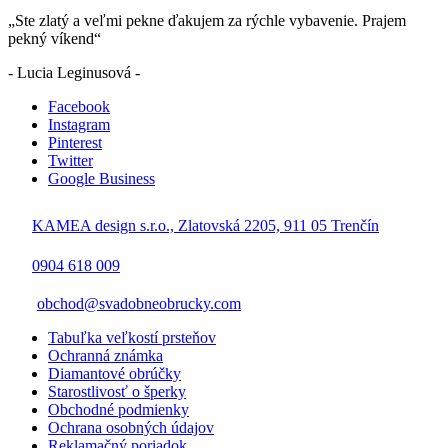
„Ste zlatý a veľmi pekne ďakujem za rýchle vybavenie. Prajem
pekný víkend“
- Lucia Leginusová -
Facebook
Instagram
Pinterest
Twitter
Google Business
KAMEA design s.r.o., Zlatovská 2205, 911 05 Trenčín
0904 618 009
obchod@svadobneobrucky.com
Tabuľka veľkostí prsteňov
Ochranná známka
Diamantové obrúčky
Starostlivosť o šperky
Obchodné podmienky
Ochrana osobných údajov
Reklamačný poriadok