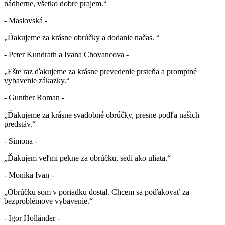
nádherne, všetko dobre prajem.“
- Maslovská -
„Ďakujeme za krásne obrúčky a dodanie načas. “
- Peter Kundrath a Ivana Chovancova -
„Ešte raz ďakujeme za krásne prevedenie prsteňa a promptné
vybavenie zákazky.“
- Gunther Roman -
„Ďakujeme za krásne svadobné obrúčky, presne podľa našich
predstáv.“
- Simona -
„Ďakujem veľmi pekne za obrúčku, sedí ako uliata.“
- Monika Ivan -
„Obrúčku som v poriadku dostal. Chcem sa poďakovať za
bezproblémove vybavenie.“
- Igor Holländer -