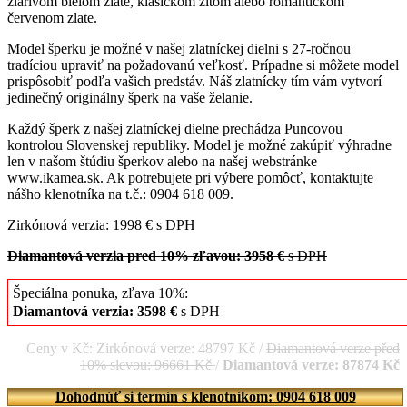
žiarivom bielom zlate, klasickom žltom alebo romantickom
červenom zlate.
Model šperku je možné v našej zlatníckej dielni s 27-ročnou
tradíciou upraviť na požadovanú veľkosť. Prípadne si môžete model
prispôsobiť podľa vašich predstáv. Náš zlatnícky tím vám vytvorí
jedinečný originálny šperk na vaše želanie.
Každý šperk z našej zlatníckej dielne prechádza Puncovou
kontrolou Slovenskej republiky. Model je možné zakúpiť výhradne
len v našom štúdiu šperkov alebo na našej webstránke
www.ikamea.sk. Ak potrebujete pri výbere pomôcť, kontaktujte
nášho klenotníka na t.č.: 0904 618 009.
Zirkónová verzia: 1998 € s DPH
Diamantová verzia pred 10% zľavou: 3958 €
s DPH
Špeciálna ponuka, zľava 10%:
Diamantová verzia: 3598 €
s DPH
Ceny v Kč: Zirkónová verze: 48797 Kč /
Diamantová verze před
10% slevou: 96661 Kč
/
Diamantová verze: 87874 Kč
Dohodnúť si termín s klenotníkom: 0904 618 009