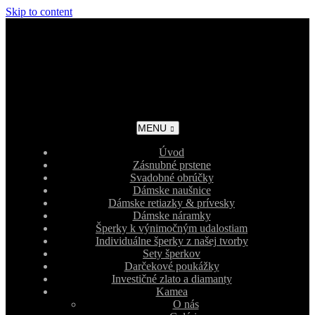
Skip to content
MENU
Úvod
Zásnubné prstene
Svadobné obrúčky
Dámske naušnice
Dámske retiazky & prívesky
Dámske náramky
Šperky k výnimočným udalostiam
Individuálne šperky z našej tvorby
Sety šperkov
Darčekové poukážky
Investičné zlato a diamanty
Kamea
O nás