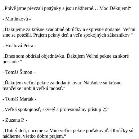
„Právě jsme převzali prstýnky a jsou nádherné… Moc Děkujem!“
- Martinková -
„Ďakujeme za krásne svadobné obrúčky a expresné dodanie. Veľmi
sme sa potešili. Prajem pekný deň a veľa spokojných zákazníkov.“
- Hnátová Petra -
„Dnes som obdržal objednávku. Ďakujem Veľmi pekne za skoré
poslanie.“
- Tomáš Šimon -
„Ďakujem veľmi pekne za dodaný tovar. Náušnice sú krásne,
manželke urobili veľkú radosť.“
- Tomáš Marták -
„Veľká spokojnosť, skvelý a profesionálny prístup 🙂“
- Zuzana P. -
„Dobrý deň, chceme sa Vam veľmi pekne poďakovať. Obrúčky sú
nádherne, všetko dobre prajem.“