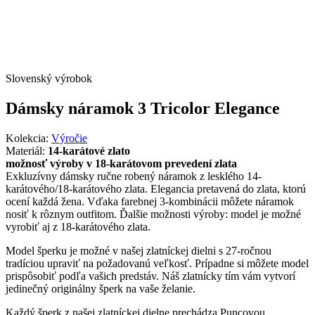
Slovenský výrobok
Dámsky náramok 3 Tricolor Elegance
Kolekcia:
Výročie
Materiál:
14-karátové zlato
možnosť výroby v 18-karátovom prevedení zlata
Exkluzívny dámsky ručne robený náramok z lesklého 14-
karátového/18-karátového zlata. Elegancia pretavená do zlata, ktorú
ocení každá žena. Vďaka farebnej 3-kombinácii môžete náramok
nosiť k rôznym outfitom. Ďalšie možnosti výroby: model je možné
vyrobiť aj z 18-karátového zlata.
Model šperku je možné v našej zlatníckej dielni s 27-ročnou
tradíciou upraviť na požadovanú veľkosť. Prípadne si môžete model
prispôsobiť podľa vašich predstáv. Náš zlatnícky tím vám vytvorí
jedinečný originálny šperk na vaše želanie.
Každý šperk z našej zlatníckej dielne prechádza Puncovou