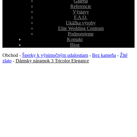
Galéria
Referencie
Výstavy
F.A.Q.
Ukážka výroby
Elite Wedding Centrum
Podporujeme
Kontakt
Blog
Obchod
-
Šperky k výnimočným udalostiam
-
Bez kameňa
-
Žlté
zlato
-
Dámsky náramok 3 Tricolor Elegance