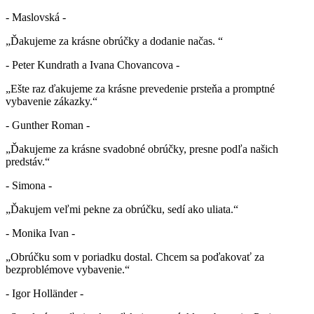
- Maslovská -
„Ďakujeme za krásne obrúčky a dodanie načas. “
- Peter Kundrath a Ivana Chovancova -
„Ešte raz ďakujeme za krásne prevedenie prsteňa a promptné
vybavenie zákazky.“
- Gunther Roman -
„Ďakujeme za krásne svadobné obrúčky, presne podľa našich
predstáv.“
- Simona -
„Ďakujem veľmi pekne za obrúčku, sedí ako uliata.“
- Monika Ivan -
„Obrúčku som v poriadku dostal. Chcem sa poďakovať za
bezproblémove vybavenie.“
- Igor Holländer -