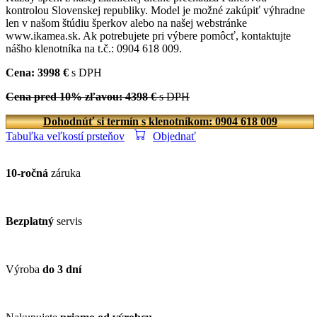
kontrolou Slovenskej republiky. Model je možné zakúpiť výhradne
len v našom štúdiu šperkov alebo na našej webstránke
www.ikamea.sk. Ak potrebujete pri výbere pomôcť, kontaktujte
nášho klenotníka na t.č.: 0904 618 009.
Cena: 3998 €
s DPH
Cena pred 10% zľavou: 4398 €
s DPH
Dohodnúť si termín s klenotníkom: 0904 618 009
Tabuľka veľkostí prsteňov
Objednať
10-ročná
záruka
Bezplatný
servis
Výroba
do 3 dní