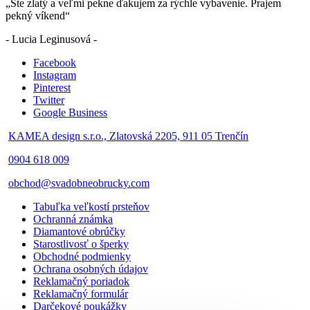
„Ste zlatý a veľmi pekne ďakujem za rýchle vybavenie. Prajem
pekný víkend“
- Lucia Leginusová -
Facebook
Instagram
Pinterest
Twitter
Google Business
KAMEA design s.r.o., Zlatovská 2205, 911 05 Trenčín
0904 618 009
obchod@svadobneobrucky.com
Tabuľka veľkostí prsteňov
Ochranná známka
Diamantové obrúčky
Starostlivosť o šperky
Obchodné podmienky
Ochrana osobných údajov
Reklamačný poriadok
Reklamačný formulár
Darčekové poukážky