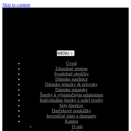
Skip to content
MENU
Úvod
Zásnubné prstene
Svadobné obrúčky
Dámske naušnice
Dámske retiazky & prívesky
Dámske náramky
Šperky k výnimočným udalostiam
Individuálne šperky z našej tvorby
Sety šperkov
Darčekové poukážky
Investičné zlato a diamanty
Kamea
O nás