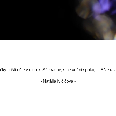
čky prišli ešte v utorok. Sú krásne, sme veľmi spokojní. Ešte r
- Natália Ivičičová -