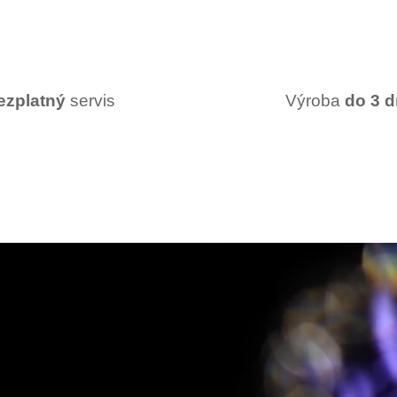
ezplatný
servis
Výroba
do 3 d