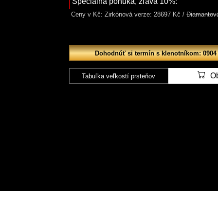
Špeciálna ponuka, zľava 10%:
Ceny v Kč: Zirkónová verze: 28697 Kč /
Diamantová
Dohodnúť si termín s klenotníkom: 0904
O
Tabuľka veľkostí prsteňov