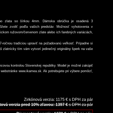
vého zlata so šírkou 4mm. Dámska obrúčka je osadená 3
ôžete zvoliť podľa vašich predstáv. Možnosť vyhotovenia v
ntickom ružovom/červenom zlate alebo ich farebných variáciách,
27-ročnou tradíciou upraviť na požadovanú veľkosť. Prípadne si
š zlatnícky tím vám vytvorí jedinečný originálny šperk na vaše
ncovou kontrolou Slovenskej republiky. Model je možné zakúpiť
j webstránke www.ikamea.sk. Ak potrebujete pri výbere pomôcť,
Zirkónová verzia: 1175 € s DPH za pár
ová verzia pred 10% zľavou: 1397 €
s DPH za pár