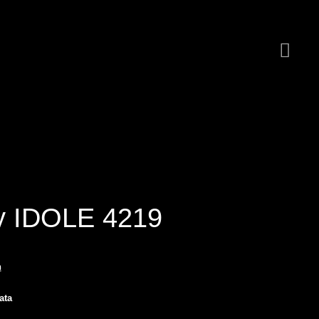
y IDOLE 4219
n
ata