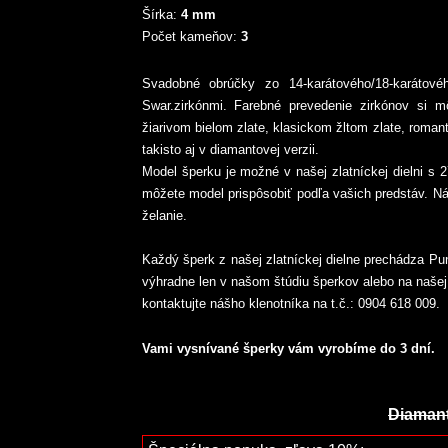
Šírka:
4 mm
Počet kameňov:
3
Svadobné obrúčky zo 14-karátového/18-karáto
Swar.zirkónmi. Farebné prevedenie zirkónov si m
žiarivom bielom zlate, klasickom žltom zlate, roma
takisto aj v diamantovej verzii.
Model šperku je možné v našej zlatníckej dielni s 
môžete model prispôsobiť podľa vašich predstáv. Ná
želanie.
Každý šperk z našej zlatníckej dielne prechádza Pu
výhradne len v našom štúdiu šperkov alebo na naše
kontaktujte nášho klenotníka na t.č.: 0904 618 009.
Vami vysnívané šperky vám vyrobíme do 3 dní.
Diamant