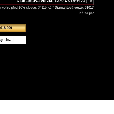
Diamantová verzia: 1270 €
s DPH za pár
 verze před 10% slevou: 34119 Kč
/
Diamantová verze: 31017
Kč
za pár
 618 009
bjednať