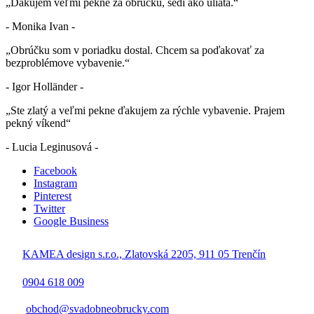
„Ďakujem veľmi pekne za obrúčku, sedí ako uliata.“
- Monika Ivan -
„Obrúčku som v poriadku dostal. Chcem sa poďakovať za
bezproblémove vybavenie.“
- Igor Holländer -
„Ste zlatý a veľmi pekne ďakujem za rýchle vybavenie. Prajem
pekný víkend“
- Lucia Leginusová -
Facebook
Instagram
Pinterest
Twitter
Google Business
KAMEA design s.r.o., Zlatovská 2205, 911 05 Trenčín
0904 618 009
obchod@svadobneobrucky.com