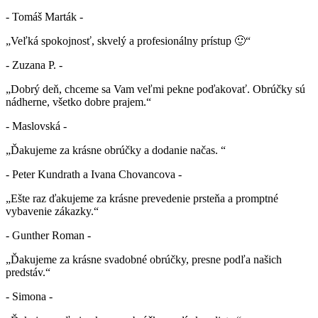
- Tomáš Marták -
„Veľká spokojnosť, skvelý a profesionálny prístup 🙂“
- Zuzana P. -
„Dobrý deň, chceme sa Vam veľmi pekne poďakovať. Obrúčky sú
nádherne, všetko dobre prajem.“
- Maslovská -
„Ďakujeme za krásne obrúčky a dodanie načas. “
- Peter Kundrath a Ivana Chovancova -
„Ešte raz ďakujeme za krásne prevedenie prsteňa a promptné
vybavenie zákazky.“
- Gunther Roman -
„Ďakujeme za krásne svadobné obrúčky, presne podľa našich
predstáv.“
- Simona -