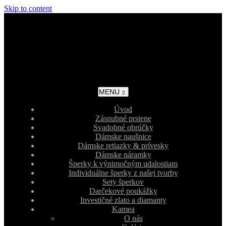
Skip to content
MENU
Úvod
Zásnubné prstene
Svadobné obrúčky
Dámske naušnice
Dámske retiazky & prívesky
Dámske náramky
Šperky k výnimočným udalostiam
Individuálne šperky z našej tvorby
Sety šperkov
Darčekové poukážky
Investičné zlato a diamanty
Kamea
O nás