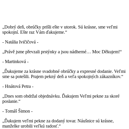
„Dobrý deň, obrúčky prišli ešte v utorok. Sú krásne, sme veľmi
spokojní. Ešte raz Vám ďakujeme.“
- Natália Ivičičová -
„Právě jsme převzali prstýnky a jsou nádherné… Moc Děkujem!“
- Martinková -
„Ďakujeme za krásne svadobné obrúčky a expresné dodanie. Veľmi
sme sa potešili. Prajem pekný deň a veľa spokojných zákazníkov.“
- Hnátová Petra -
„Dnes som obdržal objednávku. Ďakujem Veľmi pekne za skoré
poslanie.“
- Tomáš Šimon -
„Ďakujem veľmi pekne za dodaný tovar. Náušnice sú krásne,
manželke urobili veľkú radosť.“