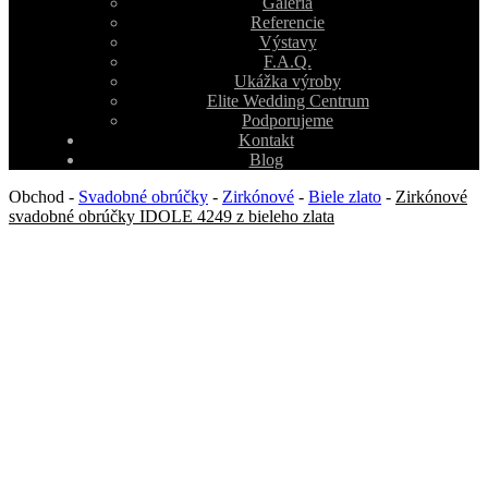
Galéria
Referencie
Výstavy
F.A.Q.
Ukážka výroby
Elite Wedding Centrum
Podporujeme
Kontakt
Blog
Obchod
-
Svadobné obrúčky
-
Zirkónové
-
Biele zlato
-
Zirkónové
svadobné obrúčky IDOLE 4249 z bieleho zlata