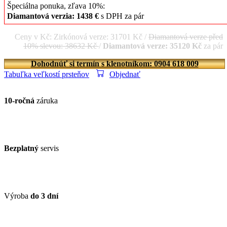
Špeciálna ponuka, zľava 10%:
Diamantová verzia: 1438 €
s DPH za pár
Ceny v Kč: Zirkónová verze: 31701 Kč /
Diamantová verze před
10% slevou: 38632 Kč
/
Diamantová verze: 35120 Kč
za pár
Dohodnúť si termín s klenotníkom: 0904 618 009
Tabuľka veľkostí prsteňov
Objednať
10-ročná
záruka
Bezplatný
servis
Výroba
do 3 dní