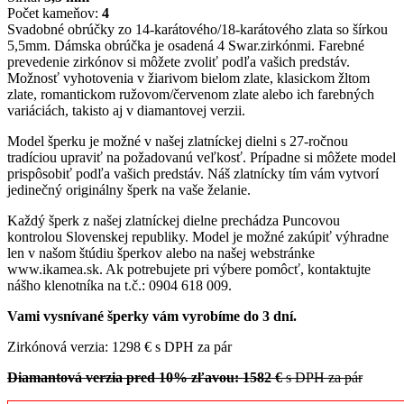
Počet kameňov:
4
Svadobné obrúčky zo 14-karátového/18-karátového zlata so šírkou
5,5mm. Dámska obrúčka je osadená 4 Swar.zirkónmi. Farebné
prevedenie zirkónov si môžete zvoliť podľa vašich predstáv.
Možnosť vyhotovenia v žiarivom bielom zlate, klasickom žltom
zlate, romantickom ružovom/červenom zlate alebo ich farebných
variáciách, takisto aj v diamantovej verzii.
Model šperku je možné v našej zlatníckej dielni s 27-ročnou
tradíciou upraviť na požadovanú veľkosť. Prípadne si môžete model
prispôsobiť podľa vašich predstáv. Náš zlatnícky tím vám vytvorí
jedinečný originálny šperk na vaše želanie.
Každý šperk z našej zlatníckej dielne prechádza Puncovou
kontrolou Slovenskej republiky. Model je možné zakúpiť výhradne
len v našom štúdiu šperkov alebo na našej webstránke
www.ikamea.sk. Ak potrebujete pri výbere pomôcť, kontaktujte
nášho klenotníka na t.č.: 0904 618 009.
Vami vysnívané šperky vám vyrobíme do 3 dní.
Zirkónová verzia: 1298 € s DPH za pár
Diamantová verzia pred 10% zľavou: 1582 €
s DPH za pár