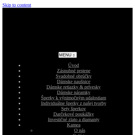
Skip to content
MENU
Úvod
Zásnubné prstene
Svadobné obrúčky
Dámske naušnice
Dámske retiazky & prívesky
Dámske náramky
Šperky k výnimočným udalostiam
Individuálne šperky z našej tvorby
Sety šperkov
Darčekové poukážky
Investičné zlato a diamanty
Kamea
O nás