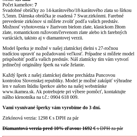
Počet kameňov:
7
Svadobné obrúčky zo 14-karátového/18-karátového zlata so šírkou
5,5mm. Dámska obrúčka je osadená 7 Swar.zirkónmi. Farebné
prevedenie zirkónov si môžete zvoliť podľa vašich predstáv.
Možnosť vyhotovenia v žiarivom bielom zlate, klasickom žltom
zlate, romantickom ružovom/červenom zlate alebo ich farebných
variáciách, takisto aj v diamantovej verzii.
Model šperku je možné v našej zlatníckej dielni s 27-ročnou
tradíciou upraviť na požadovanú veľkosť. Prípadne si môžete model
prispôsobiť podľa vašich predstáv. Náš zlatnícky tím vám vytvorí
jedinečný originálny šperk na vaše želanie.
Každý šperk z našej zlatníckej dielne prechádza Puncovou
kontrolou Slovenskej republiky. Model je možné zakúpiť výhradne
len v našom štúdiu šperkov alebo na našej webstránke
www.ikamea.sk. Ak potrebujete pri výbere pomôcť, kontaktujte
nášho klenotníka na t.č.: 0904 618 009.
Vami vysnívané šperky vám vyrobíme do 3 dní.
Zirkónová verzia: 1298 € s DPH za pár
Diamantová verzia pred 10% zľavou: 1692 €
s DPH za pár