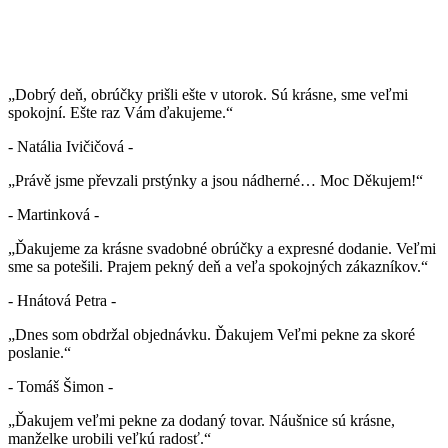
„Dobrý deň, obrúčky prišli ešte v utorok. Sú krásne, sme veľmi
spokojní. Ešte raz Vám ďakujeme.“
- Natália Ivičičová -
„Právě jsme převzali prstýnky a jsou nádherné… Moc Děkujem!“
- Martinková -
„Ďakujeme za krásne svadobné obrúčky a expresné dodanie. Veľmi
sme sa potešili. Prajem pekný deň a veľa spokojných zákazníkov.“
- Hnátová Petra -
„Dnes som obdržal objednávku. Ďakujem Veľmi pekne za skoré
poslanie.“
- Tomáš Šimon -
„Ďakujem veľmi pekne za dodaný tovar. Náušnice sú krásne,
manželke urobili veľkú radosť.“