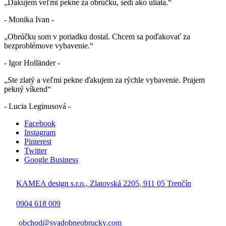
„Ďakujem veľmi pekne za obrúčku, sedí ako uliata.“
- Monika Ivan -
„Obrúčku som v poriadku dostal. Chcem sa poďakovať za
bezproblémove vybavenie.“
- Igor Holländer -
„Ste zlatý a veľmi pekne ďakujem za rýchle vybavenie. Prajem
pekný víkend“
- Lucia Leginusová -
Facebook
Instagram
Pinterest
Twitter
Google Business
KAMEA design s.r.o., Zlatovská 2205, 911 05 Trenčín
0904 618 009
obchod@svadobneobrucky.com