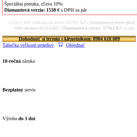
Špeciálna ponuka, zľava 10%:
Diamantová verzia: 1538 €
s DPH za pár
Ceny v Kč: Zirkónová verze: 31701 Kč /
Diamantová verze před
10% slevou: 41319 Kč
/
Diamantová verze: 37563 Kč
za pár
Dohodnúť si termín s klenotníkom: 0904 618 009
Tabuľka veľkostí prsteňov
Objednať
10-ročná
záruka
Bezplatný
servis
Výroba
do 3 dní