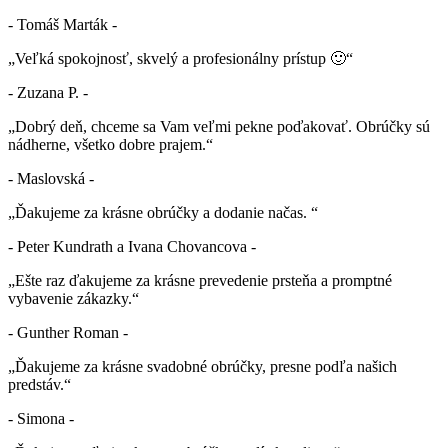
- Tomáš Marták -
„Veľká spokojnosť, skvelý a profesionálny prístup 🙂“
- Zuzana P. -
„Dobrý deň, chceme sa Vam veľmi pekne poďakovať. Obrúčky sú
nádherne, všetko dobre prajem.“
- Maslovská -
„Ďakujeme za krásne obrúčky a dodanie načas. “
- Peter Kundrath a Ivana Chovancova -
„Ešte raz ďakujeme za krásne prevedenie prsteňa a promptné
vybavenie zákazky.“
- Gunther Roman -
„Ďakujeme za krásne svadobné obrúčky, presne podľa našich
predstáv.“
- Simona -