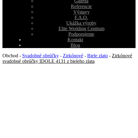
Galéria
Referencie
Výstavy
F.A.Q.
Ukážka výroby
Elite Wedding Centrum
Podporujeme
Kontakt
Blog
Obchod
-
Svadobné obrúčky
-
Zirkónové
-
Biele zlato
-
Zirkónové
svadobné obrúčky IDOLE 4131 z bieleho zlata