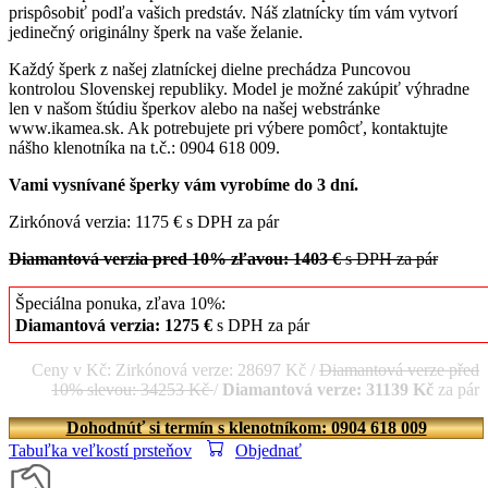
prispôsobiť podľa vašich predstáv. Náš zlatnícky tím vám vytvorí
jedinečný originálny šperk na vaše želanie.
Každý šperk z našej zlatníckej dielne prechádza Puncovou
kontrolou Slovenskej republiky. Model je možné zakúpiť výhradne
len v našom štúdiu šperkov alebo na našej webstránke
www.ikamea.sk. Ak potrebujete pri výbere pomôcť, kontaktujte
nášho klenotníka na t.č.: 0904 618 009.
Vami vysnívané šperky vám vyrobíme do 3 dní.
Zirkónová verzia: 1175 € s DPH za pár
Diamantová verzia pred 10% zľavou: 1403 €
s DPH za pár
Špeciálna ponuka, zľava 10%:
Diamantová verzia: 1275 €
s DPH za pár
Ceny v Kč: Zirkónová verze: 28697 Kč /
Diamantová verze před
10% slevou: 34253 Kč
/
Diamantová verze: 31139 Kč
za pár
Dohodnúť si termín s klenotníkom: 0904 618 009
Tabuľka veľkostí prsteňov
Objednať