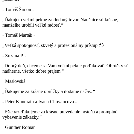
- Tomáš Šimon -
„Ďakujem veľmi pekne za dodaný tovar. Náušnice sú krásne,
manželke urobili veľkú radosť.“
- Tomáš Marták -
„Veľká spokojnosť, skvelý a profesionálny prístup 🙂“
- Zuzana P. -
„Dobrý deň, chceme sa Vam veľmi pekne poďakovať. Obrúčky sú
nádherne, všetko dobre prajem.“
- Maslovská -
„Ďakujeme za krásne obrúčky a dodanie načas. “
- Peter Kundrath a Ivana Chovancova -
„Ešte raz ďakujeme za krásne prevedenie prsteňa a promptné
vybavenie zákazky.“
- Gunther Roman -