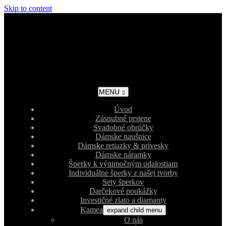
Skip to content
MENU
Úvod
Zásnubné prstene
Svadobné obrúčky
Dámske naušnice
Dámske retiazky & prívesky
Dámske náramky
Šperky k výnimočným udalostiam
Individuálne šperky z našej tvorby
Sety šperkov
Darčekové poukážky
Investičné zlato a diamanty
Kamea
expand child menu
O nás