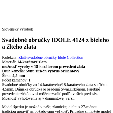
Slovenský výrobok
Svadobné obrúčky IDOLE 4124 z bieleho
a žltého zlata
Kolekcia:
Zlaté svadobné obrúčky Idole Collection
Materiál:
14-karátové zlato
možnosť výroby v 18-karátovom prevedení zlata
Druh kameňa:
Synt. zirkón výbrus briliantový
Šírka:
4,5 mm
Počet kameňov:
1
Svadobné obrúčky zo 14-karátového/18-karátového zlata so šírkou
4,5mm. Dámska obrúčka je osadená Swar.zirkónom. Farebné
prevedenie zirkónov si môžete zvoliť podľa vašich predstáv.
Možnosť vyhotovenia aj v diamantovej verzii.
Model šperku je možné v našej zlatníckej dielni s 27-ročnou
tradíciou upraviť na požadovanú veľkosť. Prípadne si môžete model