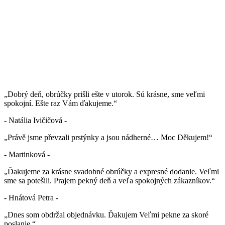
„Dobrý deň, obrúčky prišli ešte v utorok. Sú krásne, sme veľmi
spokojní. Ešte raz Vám ďakujeme.“
- Natália Ivičičová -
„Právě jsme převzali prstýnky a jsou nádherné… Moc Děkujem!“
- Martinková -
„Ďakujeme za krásne svadobné obrúčky a expresné dodanie. Veľmi
sme sa potešili. Prajem pekný deň a veľa spokojných zákazníkov.“
- Hnátová Petra -
„Dnes som obdržal objednávku. Ďakujem Veľmi pekne za skoré
poslanie.“