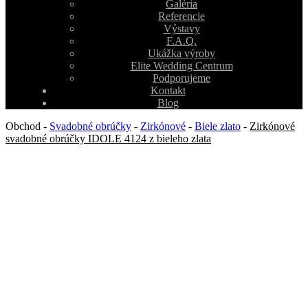
Galéria
Referencie
Výstavy
F.A.Q.
Ukážka výroby
Elite Wedding Centrum
Podporujeme
Kontakt
Blog
Obchod
-
Svadobné obrúčky
-
Zirkónové
-
Biele zlato
-
Zirkónové
svadobné obrúčky IDOLE 4124 z bieleho zlata