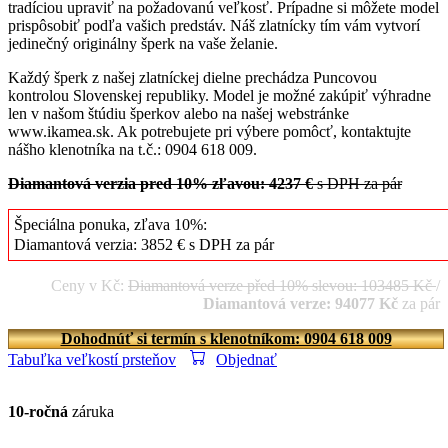
tradíciou upraviť na požadovanú veľkosť. Prípadne si môžete model
prispôsobiť podľa vašich predstáv. Náš zlatnícky tím vám vytvorí
jedinečný originálny šperk na vaše želanie.
Každý šperk z našej zlatníckej dielne prechádza Puncovou
kontrolou Slovenskej republiky. Model je možné zakúpiť výhradne
len v našom štúdiu šperkov alebo na našej webstránke
www.ikamea.sk. Ak potrebujete pri výbere pomôcť, kontaktujte
nášho klenotníka na t.č.: 0904 618 009.
Diamantová verzia pred 10% zľavou: 4237 €
s DPH za pár
Špeciálna ponuka, zľava 10%:
Diamantová verzia: 3852 € s DPH za pár
Ceny v Kč:
Diamantová verze před 10% slevou: 103485 Kč
/
Diamantová verze: 94077 Kč
za pár
Dohodnúť si termín s klenotníkom: 0904 618 009
Tabuľka veľkostí prsteňov
Objednať
10-ročná
záruka