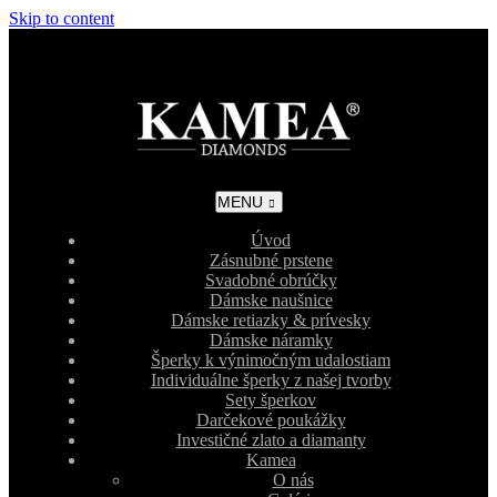
Skip to content
MENU
Úvod
Zásnubné prstene
Svadobné obrúčky
Dámske naušnice
Dámske retiazky & prívesky
Dámske náramky
Šperky k výnimočným udalostiam
Individuálne šperky z našej tvorby
Sety šperkov
Darčekové poukážky
Investičné zlato a diamanty
Kamea
O nás