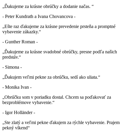
„Ďakujeme za krásne obrúčky a dodanie načas. “
- Peter Kundrath a Ivana Chovancova -
„Ešte raz ďakujeme za krásne prevedenie prsteňa a promptné
vybavenie zákazky.“
- Gunther Roman -
„Ďakujeme za krásne svadobné obrúčky, presne podľa našich
predstáv.“
- Simona -
„Ďakujem veľmi pekne za obrúčku, sedí ako uliata.“
- Monika Ivan -
„Obrúčku som v poriadku dostal. Chcem sa poďakovať za
bezproblémove vybavenie.“
- Igor Holländer -
„Ste zlatý a veľmi pekne ďakujem za rýchle vybavenie. Prajem
pekný víkend“