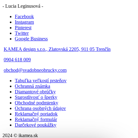
- Lucia Leginusová -
Facebook
Instagram
Pinterest
Twitter
Google Business
KAMEA design s.r.o., Zlatovská 2205, 911 05 Trenčín
0904 618 009
obchod@svadobneobrucky.com
Tabuľka veľkostí prsteňov
Ochranná známka
Diamantové obrúčky
Starostlivosť o šperky
Obchodné podmienky
Ochrana osobných údajov
Reklamačný poriadok
Reklamačný formulár
Darčekové poukážky
2024 © ikamea.sk