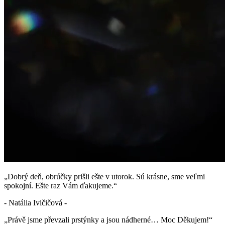
„Dobrý deň, obrúčky prišli ešte v utorok. Sú krásne, sme veľmi
spokojní. Ešte raz Vám ďakujeme.“
- Natália Ivičičová -
„Právě jsme převzali prstýnky a jsou nádherné… Moc Děkujem!“