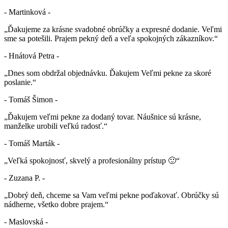
- Martinková -
„Ďakujeme za krásne svadobné obrúčky a expresné dodanie. Veľmi
sme sa potešili. Prajem pekný deň a veľa spokojných zákazníkov.“
- Hnátová Petra -
„Dnes som obdržal objednávku. Ďakujem Veľmi pekne za skoré
poslanie.“
- Tomáš Šimon -
„Ďakujem veľmi pekne za dodaný tovar. Náušnice sú krásne,
manželke urobili veľkú radosť.“
- Tomáš Marták -
„Veľká spokojnosť, skvelý a profesionálny prístup 🙂“
- Zuzana P. -
„Dobrý deň, chceme sa Vam veľmi pekne poďakovať. Obrúčky sú
nádherne, všetko dobre prajem.“
- Maslovská -