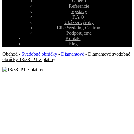
Galéria
Referencie
Výstavy
F.A.Q.
Ukážka výroby
Elite Wedding Centrum
Podporujeme
Kontakt
Blog
Obchod
-
Svadobné obrúčky
-
Diamantové
-
Diamantové svadobné
obrúčky 13/381PT z platiny