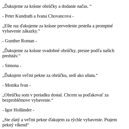
„Ďakujeme za krásne obrúčky a dodanie načas. “
- Peter Kundrath a Ivana Chovancova -
„Ešte raz ďakujeme za krásne prevedenie prsteňa a promptné
vybavenie zákazky.“
- Gunther Roman -
„Ďakujeme za krásne svadobné obrúčky, presne podľa našich
predstáv.“
- Simona -
„Ďakujem veľmi pekne za obrúčku, sedí ako uliata.“
- Monika Ivan -
„Obrúčku som v poriadku dostal. Chcem sa poďakovať za
bezproblémove vybavenie.“
- Igor Holländer -
„Ste zlatý a veľmi pekne ďakujem za rýchle vybavenie. Prajem
pekný víkend“