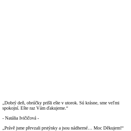
„Dobrý deň, obrúčky prišli ešte v utorok. Sú krásne, sme veľmi
spokojní. Ešte raz Vám ďakujeme.“
- Natália Ivičičová -
„Právě jsme převzali prstýnky a jsou nádherné… Moc Děkujem!“