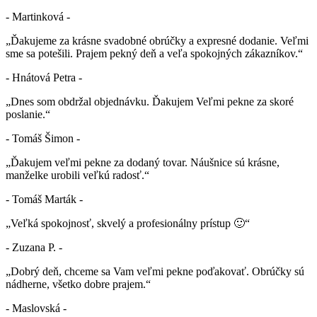
- Martinková -
„Ďakujeme za krásne svadobné obrúčky a expresné dodanie. Veľmi
sme sa potešili. Prajem pekný deň a veľa spokojných zákazníkov.“
- Hnátová Petra -
„Dnes som obdržal objednávku. Ďakujem Veľmi pekne za skoré
poslanie.“
- Tomáš Šimon -
„Ďakujem veľmi pekne za dodaný tovar. Náušnice sú krásne,
manželke urobili veľkú radosť.“
- Tomáš Marták -
„Veľká spokojnosť, skvelý a profesionálny prístup 🙂“
- Zuzana P. -
„Dobrý deň, chceme sa Vam veľmi pekne poďakovať. Obrúčky sú
nádherne, všetko dobre prajem.“
- Maslovská -