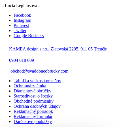
- Lucia Leginusová -
Facebook
Instagram
Pinterest
Twitter
Google Business
KAMEA design s.r.o., Zlatovská 2205, 911 05 Trenčín
0904 618 009
obchod@svadobneobrucky.com
Tabuľka veľkostí prsteňov
Ochranná známka
Diamantové obrúčky
Starostlivosť o šperky
Obchodné podmienky
Ochrana osobných údajov
Reklamačný poriadok
Reklamačný formulár
Darčekové poukážky