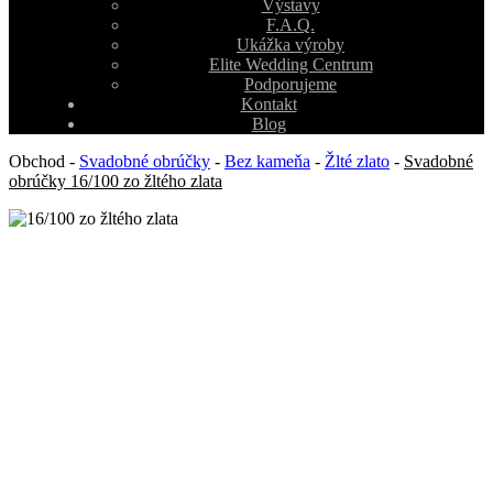
Výstavy
F.A.Q.
Ukážka výroby
Elite Wedding Centrum
Podporujeme
Kontakt
Blog
Obchod
-
Svadobné obrúčky
-
Bez kameňa
-
Žlté zlato
-
Svadobné
obrúčky 16/100 zo žltého zlata