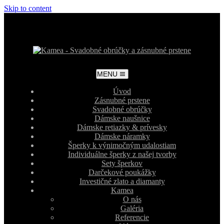
Skip to content
MENU
Úvod
Zásnubné prstene
Svadobné obrúčky
Dámske naušnice
Dámske retiazky & prívesky
Dámske náramky
Šperky k výnimočným udalostiam
Individuálne šperky z našej tvorby
Sety šperkov
Darčekové poukážky
Investičné zlato a diamanty
Kamea
O nás
Galéria
Referencie