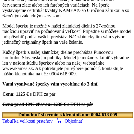
červenom zlate alebo ich farebných variáciách. Na šperk
vystavujeme certifikát kvality KAMEA® so 6-ročnou zárukou a so
6-ročným základným servisom.
Model šperku je možné v našej zlatníckej dielni s 27-ročnou
tradíciou upraviť na požadovanú veľkosť. Prípadne si môžete model
prispôsobiť podľa vašich predstáv. Náš zlatnícky tím vám vytvorí
jedinečný originálny šperk na vaše želanie.
Každý šperk z našej zlatníckej dielne prechádza Puncovou
kontrolou Slovenskej republiky. Model je možné zakúpiť výhradne
len v našom štúdiu šperkov alebo na našej webstránke
www.ikamea.sk. Ak potrebujete pri výbere pomôcť, kontaktujte
nášho klenotníka na t.č.: 0904 618 009.
Vami vysnívané šperky vám vyrobíme do 3 dní.
Cena: 1125 €
s DPH za pár
Cena pred 10% zľavou: 1238 €
s DPH za pár
Dohodnúť si termín s klenotníkom: 0904 618 009
Tabuľka veľkostí prsteňov
Objednať