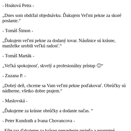
- Hnátová Petra -
„Dnes som obdržal objednávku. Ďakujem Veľmi pekne za skoré
poslanie.“
- Tomáš Šimon -
„Ďakujem veľmi pekne za dodaný tovar. Náušnice sú krásne,
manželke urobili veľkú radosť.“
- Tomáš Marták -
„Veľká spokojnosť, skvelý a profesionálny prístup 🙂“
- Zuzana P. -
„Dobrý deň, chceme sa Vam veľmi pekne poďakovať. Obrúčky sú
nádherne, všetko dobre prajem.“
- Maslovská -
„Ďakujeme za krásne obrúčky a dodanie načas. “
- Peter Kundrath a Ivana Chovancova -
„Ešte raz ďakujeme za krásne prevedenie prsteňa a promptné