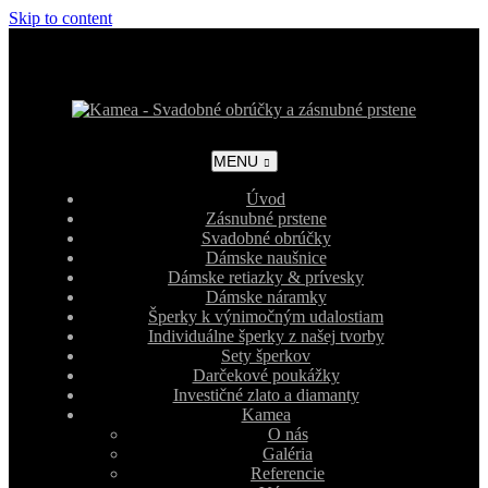
Skip to content
MENU
Úvod
Zásnubné prstene
Svadobné obrúčky
Dámske naušnice
Dámske retiazky & prívesky
Dámske náramky
Šperky k výnimočným udalostiam
Individuálne šperky z našej tvorby
Sety šperkov
Darčekové poukážky
Investičné zlato a diamanty
Kamea
O nás
Galéria
Referencie