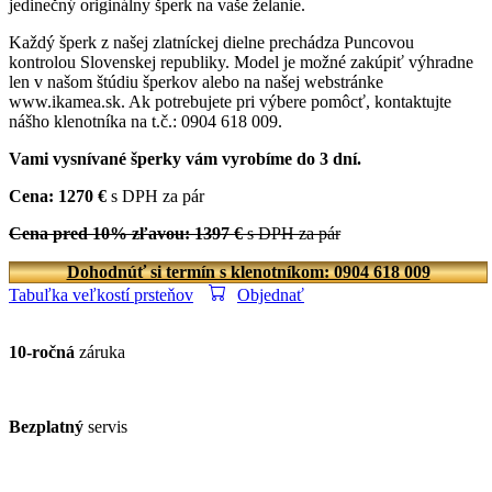
jedinečný originálny šperk na vaše želanie.
Každý šperk z našej zlatníckej dielne prechádza Puncovou
kontrolou Slovenskej republiky. Model je možné zakúpiť výhradne
len v našom štúdiu šperkov alebo na našej webstránke
www.ikamea.sk. Ak potrebujete pri výbere pomôcť, kontaktujte
nášho klenotníka na t.č.: 0904 618 009.
Vami vysnívané šperky vám vyrobíme do 3 dní.
Cena: 1270 €
s DPH za pár
Cena pred 10% zľavou: 1397 €
s DPH za pár
Dohodnúť si termín s klenotníkom: 0904 618 009
Tabuľka veľkostí prsteňov
Objednať
10-ročná
záruka
Bezplatný
servis