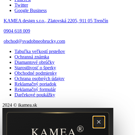
Twitter
Google Business
KAMEA design s.r.o., Zlatovská 2205, 911 05 Trenčín
0904 618 009
obchod@svadobneobrucky.com
Tabuľka veľkostí prsteňov
Ochranná známka
Diamantové obrúčky
Starostlivosť o šperky
Obchodné podmienky
Ochrana osobných údajov
Reklamačný poriadok
Reklamačný formulár
Darčekové poukážky
2024 © ikamea.sk
×
®
KAMEA