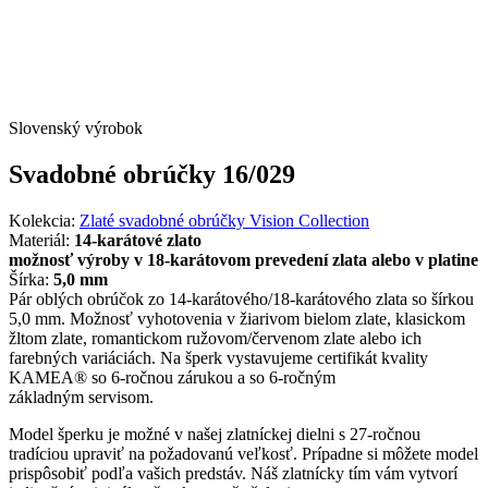
Slovenský výrobok
Svadobné obrúčky 16/029
Kolekcia:
Zlaté svadobné obrúčky Vision Collection
Materiál:
14-karátové zlato
možnosť výroby v 18-karátovom prevedení zlata alebo v platine
Šírka:
5,0 mm
Pár oblých obrúčok zo 14-karátového/18-karátového zlata so šírkou
5,0 mm. Možnosť vyhotovenia v žiarivom bielom zlate, klasickom
žltom zlate, romantickom ružovom/červenom zlate alebo ich
farebných variáciách. Na šperk vystavujeme certifikát kvality
KAMEA® so 6-ročnou zárukou a so 6-ročným
základným servisom.
Model šperku je možné v našej zlatníckej dielni s 27-ročnou
tradíciou upraviť na požadovanú veľkosť. Prípadne si môžete model
prispôsobiť podľa vašich predstáv. Náš zlatnícky tím vám vytvorí