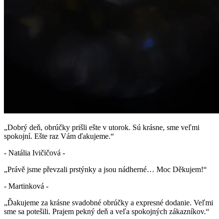
„Dobrý deň, obrúčky prišli ešte v utorok. Sú krásne, sme veľmi
spokojní. Ešte raz Vám ďakujeme.“
- Natália Ivičičová -
„Právě jsme převzali prstýnky a jsou nádherné… Moc Děkujem!“
- Martinková -
„Ďakujeme za krásne svadobné obrúčky a expresné dodanie. Veľmi
sme sa potešili. Prajem pekný deň a veľa spokojných zákazníkov.“