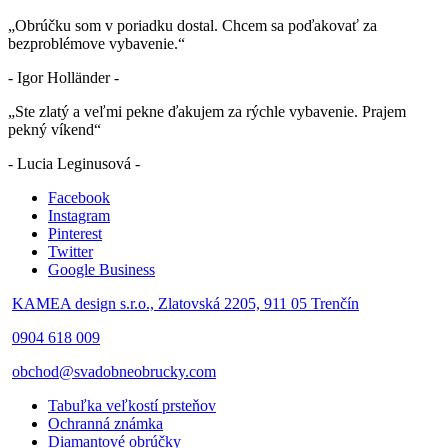
„Obrúčku som v poriadku dostal. Chcem sa poďakovať za
bezproblémove vybavenie.“
- Igor Holländer -
„Ste zlatý a veľmi pekne ďakujem za rýchle vybavenie. Prajem
pekný víkend“
- Lucia Leginusová -
Facebook
Instagram
Pinterest
Twitter
Google Business
KAMEA design s.r.o., Zlatovská 2205, 911 05 Trenčín
0904 618 009
obchod@svadobneobrucky.com
Tabuľka veľkostí prsteňov
Ochranná známka
Diamantové obrúčky