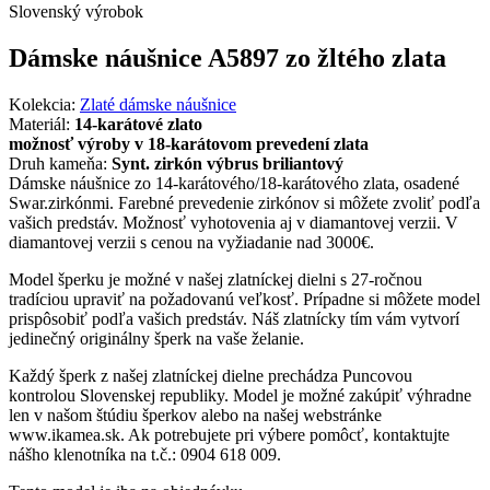
Slovenský výrobok
Dámske náušnice A5897 zo žltého zlata
Kolekcia:
Zlaté dámske náušnice
Materiál:
14-karátové zlato
možnosť výroby v 18-karátovom prevedení zlata
Druh kameňa:
Synt. zirkón výbrus briliantový
Dámske náušnice zo 14-karátového/18-karátového zlata, osadené
Swar.zirkónmi. Farebné prevedenie zirkónov si môžete zvoliť podľa
vašich predstáv. Možnosť vyhotovenia aj v diamantovej verzii. V
diamantovej verzii s cenou na vyžiadanie nad 3000€.
Model šperku je možné v našej zlatníckej dielni s 27-ročnou
tradíciou upraviť na požadovanú veľkosť. Prípadne si môžete model
prispôsobiť podľa vašich predstáv. Náš zlatnícky tím vám vytvorí
jedinečný originálny šperk na vaše želanie.
Každý šperk z našej zlatníckej dielne prechádza Puncovou
kontrolou Slovenskej republiky. Model je možné zakúpiť výhradne
len v našom štúdiu šperkov alebo na našej webstránke
www.ikamea.sk. Ak potrebujete pri výbere pomôcť, kontaktujte
nášho klenotníka na t.č.: 0904 618 009.