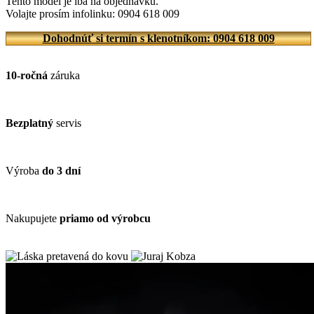
Tento model je iba na objednávku.
Volajte prosím infolinku: 0904 618 009
Dohodnúť si termín s klenotníkom: 0904 618 009
10-ročná
záruka
Bezplatný
servis
Výroba
do 3 dní
Nakupujete
priamo od výrobcu