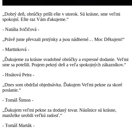
„Dobrý deň, obrúčky prišli ešte v utorok. Sú krásne, sme veľmi
spokojní. Ešte raz Vám ďakujeme.“
- Natália Ivičičová -
„Právě jsme převzali prstýnky a jsou nádherné… Moc Děkujem!“
- Martinková -
„Ďakujeme za krásne svadobné obrúčky a expresné dodanie. Veľmi
sme sa potešili. Prajem pekný deň a veľa spokojných zákazníkov.“
- Hnátová Petra -
„Dnes som obdržal objednávku. Ďakujem Veľmi pekne za skoré
poslanie.“
- Tomáš Šimon -
„Ďakujem veľmi pekne za dodaný tovar. Náušnice sú krásne,
manželke urobili veľkú radosť.“
- Tomáš Marták -