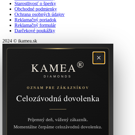
Starostlivosť o šperky
Obchodné podmienky
Ochrana osobných údajov
Reklamačný poriadok
Reklamačný formulár
Darčekové poukážky
2024 © ikamea.sk
×
®
KAMEA
DIAMONDS
OZNAM PRE ZÁKAZNÍKOV
Celozávodná dovolenka
Príjemný deň, vážený zákazník.
Momentálne čerpáme celozávodnú dovolenku.