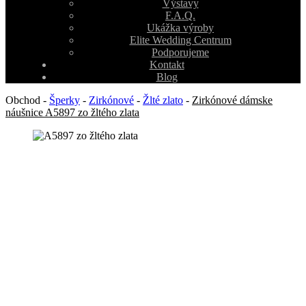
Výstavy
F.A.Q.
Ukážka výroby
Elite Wedding Centrum
Podporujeme
Kontakt
Blog
Obchod
-
Šperky
-
Zirkónové
-
Žlté zlato
-
Zirkónové dámske
náušnice A5897 zo žltého zlata