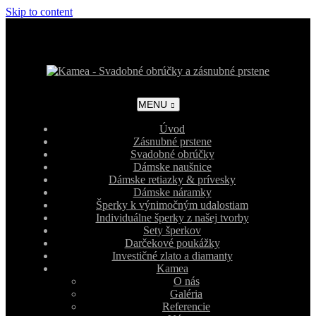
Skip to content
MENU
Úvod
Zásnubné prstene
Svadobné obrúčky
Dámske naušnice
Dámske retiazky & prívesky
Dámske náramky
Šperky k výnimočným udalostiam
Individuálne šperky z našej tvorby
Sety šperkov
Darčekové poukážky
Investičné zlato a diamanty
Kamea
O nás
Galéria
Referencie