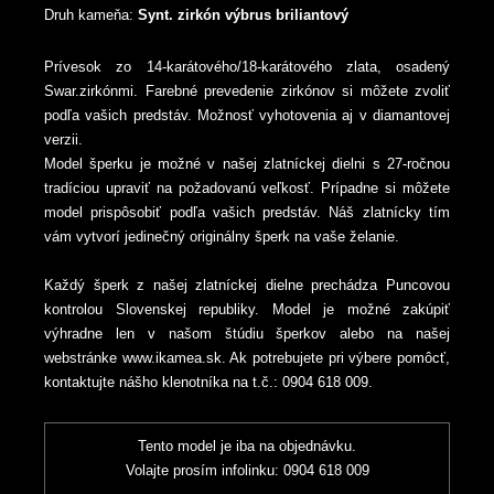
Druh kameňa:
Synt. zirkón výbrus briliantový
Prívesok zo 14-karátového/18-karátového zlata, osadený
Swar.zirkónmi. Farebné prevedenie zirkónov si môžete zvoliť
podľa vašich predstáv. Možnosť vyhotovenia aj v diamantovej
verzii.
Model šperku je možné v našej zlatníckej dielni s 27-ročnou
tradíciou upraviť na požadovanú veľkosť. Prípadne si môžete
model prispôsobiť podľa vašich predstáv. Náš zlatnícky tím
vám vytvorí jedinečný originálny šperk na vaše želanie.
Každý šperk z našej zlatníckej dielne prechádza Puncovou
kontrolou Slovenskej republiky. Model je možné zakúpiť
výhradne len v našom štúdiu šperkov alebo na našej
webstránke www.ikamea.sk. Ak potrebujete pri výbere pomôcť,
kontaktujte nášho klenotníka na t.č.: 0904 618 009.
Tento model je iba na objednávku.
Volajte prosím infolinku: 0904 618 009