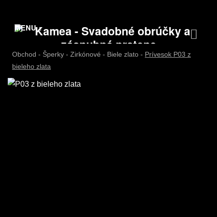
MENU
Obchod
-
Šperky
-
Zirkónové
-
Biele zlato
-
Prívesok P03 z
bieleho zlata