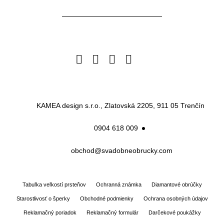
Facebook
Instagram
Pinterest
Twitter
Google
Business
KAMEA design s.r.o., Zlatovská 2205, 911 05 Trenčín
0904 618 009
obchod@svadobneobrucky.com
Tabuľka veľkostí prsteňov
Ochranná známka
Diamantové obrúčky
Starostlivosť o šperky
Obchodné podmienky
Ochrana osobných údajov
Reklamačný poriadok
Reklamačný formulár
Darčekové poukážky