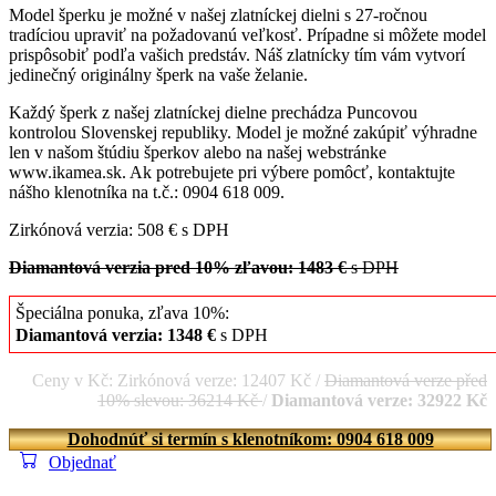
Model šperku je možné v našej zlatníckej dielni s 27-ročnou
tradíciou upraviť na požadovanú veľkosť. Prípadne si môžete model
prispôsobiť podľa vašich predstáv. Náš zlatnícky tím vám vytvorí
jedinečný originálny šperk na vaše želanie.
Každý šperk z našej zlatníckej dielne prechádza Puncovou
kontrolou Slovenskej republiky. Model je možné zakúpiť výhradne
len v našom štúdiu šperkov alebo na našej webstránke
www.ikamea.sk. Ak potrebujete pri výbere pomôcť, kontaktujte
nášho klenotníka na t.č.: 0904 618 009.
Zirkónová verzia: 508 € s DPH
Diamantová verzia pred 10% zľavou: 1483 €
s DPH
Špeciálna ponuka, zľava 10%:
Diamantová verzia: 1348 €
s DPH
Ceny v Kč: Zirkónová verze: 12407 Kč /
Diamantová verze před
10% slevou: 36214 Kč
/
Diamantová verze: 32922 Kč
Dohodnúť si termín s klenotníkom: 0904 618 009
Objednať