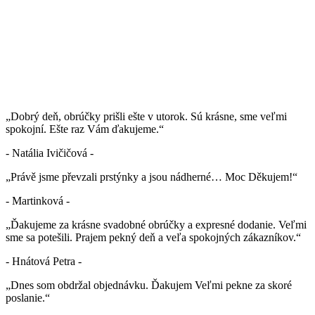
„Dobrý deň, obrúčky prišli ešte v utorok. Sú krásne, sme veľmi
spokojní. Ešte raz Vám ďakujeme.“
- Natália Ivičičová -
„Právě jsme převzali prstýnky a jsou nádherné… Moc Děkujem!“
- Martinková -
„Ďakujeme za krásne svadobné obrúčky a expresné dodanie. Veľmi
sme sa potešili. Prajem pekný deň a veľa spokojných zákazníkov.“
- Hnátová Petra -
„Dnes som obdržal objednávku. Ďakujem Veľmi pekne za skoré
poslanie.“