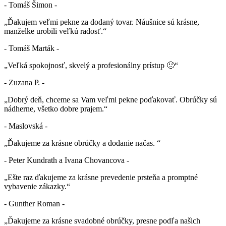
- Tomáš Šimon -
„Ďakujem veľmi pekne za dodaný tovar. Náušnice sú krásne,
manželke urobili veľkú radosť.“
- Tomáš Marták -
„Veľká spokojnosť, skvelý a profesionálny prístup 🙂“
- Zuzana P. -
„Dobrý deň, chceme sa Vam veľmi pekne poďakovať. Obrúčky sú
nádherne, všetko dobre prajem.“
- Maslovská -
„Ďakujeme za krásne obrúčky a dodanie načas. “
- Peter Kundrath a Ivana Chovancova -
„Ešte raz ďakujeme za krásne prevedenie prsteňa a promptné
vybavenie zákazky.“
- Gunther Roman -
„Ďakujeme za krásne svadobné obrúčky, presne podľa našich