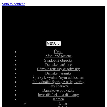
Skip to content
MENU
Úvod
Zásnubné prstene
Svadobné obrúčky
Dámske naušnice
Dámske retiazky & prívesky
Dámske náramky
Šperky k výnimočným udalostiam
Individuálne šperky z našej tvorby
Sety šperkov
Darčekové poukážky
Investičné zlato a diamanty
Kamea
O nás