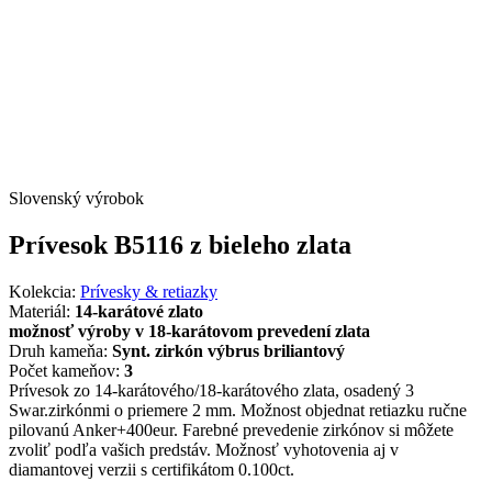
Slovenský výrobok
Prívesok B5116 z bieleho zlata
Kolekcia:
Prívesky & retiazky
Materiál:
14-karátové zlato
možnosť výroby v 18-karátovom prevedení zlata
Druh kameňa:
Synt. zirkón výbrus briliantový
Počet kameňov:
3
Prívesok zo 14-karátového/18-karátového zlata, osadený 3
Swar.zirkónmi o priemere 2 mm. Možnost objednat retiazku ručne
pilovanú Anker+400eur. Farebné prevedenie zirkónov si môžete
zvoliť podľa vašich predstáv. Možnosť vyhotovenia aj v
diamantovej verzii s certifikátom 0.100ct.