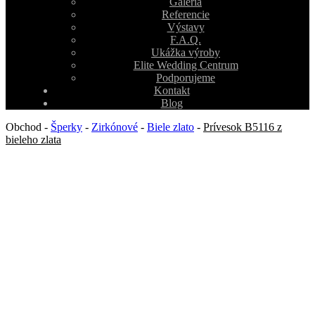
Galéria
Referencie
Výstavy
F.A.Q.
Ukážka výroby
Elite Wedding Centrum
Podporujeme
Kontakt
Blog
Obchod
-
Šperky
-
Zirkónové
-
Biele zlato
-
Prívesok B5116 z
bieleho zlata