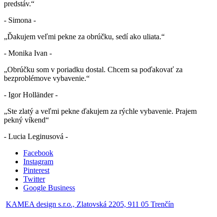
predstáv.“
- Simona -
„Ďakujem veľmi pekne za obrúčku, sedí ako uliata.“
- Monika Ivan -
„Obrúčku som v poriadku dostal. Chcem sa poďakovať za
bezproblémove vybavenie.“
- Igor Holländer -
„Ste zlatý a veľmi pekne ďakujem za rýchle vybavenie. Prajem
pekný víkend“
- Lucia Leginusová -
Facebook
Instagram
Pinterest
Twitter
Google Business
KAMEA design s.r.o., Zlatovská 2205, 911 05 Trenčín