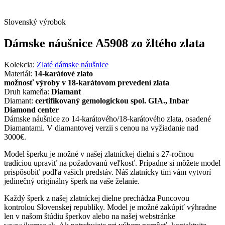
Slovenský výrobok
Dámske náušnice A5908 zo žltého zlata
Kolekcia:
Zlaté dámske náušnice
Materiál:
14-karátové zlato
možnosť výroby v 18-karátovom prevedení zlata
Druh kameňa:
Diamant
Diamant:
certifikovaný gemologickou spol. GIA., Inbar
Diamond center
Dámske náušnice zo 14-karátového/18-karátového zlata, osadené
Diamantami. V diamantovej verzii s cenou na vyžiadanie nad
3000€.
Model šperku je možné v našej zlatníckej dielni s 27-ročnou
tradíciou upraviť na požadovanú veľkosť. Prípadne si môžete model
prispôsobiť podľa vašich predstáv. Náš zlatnícky tím vám vytvorí
jedinečný originálny šperk na vaše želanie.
Každý šperk z našej zlatníckej dielne prechádza Puncovou
kontrolou Slovenskej republiky. Model je možné zakúpiť výhradne
len v našom štúdiu šperkov alebo na našej webstránke