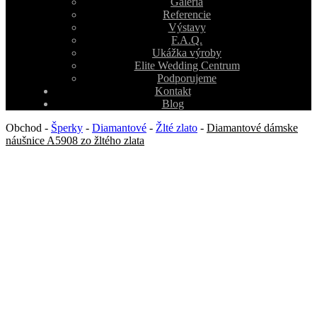
Galéria
Referencie
Výstavy
F.A.Q.
Ukážka výroby
Elite Wedding Centrum
Podporujeme
Kontakt
Blog
Obchod
-
Šperky
-
Diamantové
-
Žlté zlato
-
Diamantové dámske
náušnice A5908 zo žltého zlata