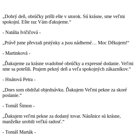
„Dobrý deň, obrúčky prišli ešte v utorok. Sú krásne, sme veľmi
spokojní. Ešte raz Vám ďakujeme.“
- Natália Ivičičová -
„Právě jsme převzali prstýnky a jsou nádherné… Moc Děkujem!“
- Martinková -
„Ďakujeme za krásne svadobné obrúčky a expresné dodanie. Veľmi
sme sa potešili. Prajem pekný deň a veľa spokojných zákazníkov.“
- Hnátová Petra -
„Dnes som obdržal objednávku. Ďakujem Veľmi pekne za skoré
poslanie.“
- Tomáš Šimon -
„Ďakujem veľmi pekne za dodaný tovar. Náušnice sú krásne,
manželke urobili veľkú radosť.“
- Tomáš Marták -