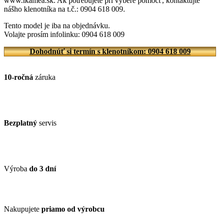
www.ikamea.sk. Ak potrebujete pri výbere pomôcť, kontaktujte
nášho klenotníka na t.č.: 0904 618 009.
Tento model je iba na objednávku.
Volajte prosím infolinku: 0904 618 009
Dohodnúť si termín s klenotníkom: 0904 618 009
10-ročná
záruka
Bezplatný
servis
Výroba
do 3 dní
Nakupujete
priamo od výrobcu