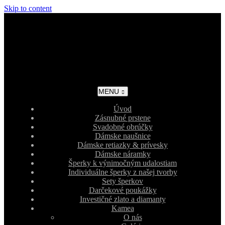
Skip to content
MENU
Úvod
Zásnubné prstene
Svadobné obrúčky
Dámske naušnice
Dámske retiazky & prívesky
Dámske náramky
Šperky k výnimočným udalostiam
Individuálne šperky z našej tvorby
Sety šperkov
Darčekové poukážky
Investičné zlato a diamanty
Kamea
O nás