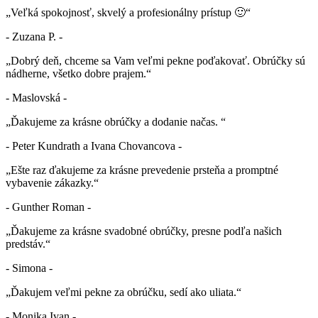
„Veľká spokojnosť, skvelý a profesionálny prístup 🙂“
- Zuzana P. -
„Dobrý deň, chceme sa Vam veľmi pekne poďakovať. Obrúčky sú
nádherne, všetko dobre prajem.“
- Maslovská -
„Ďakujeme za krásne obrúčky a dodanie načas. “
- Peter Kundrath a Ivana Chovancova -
„Ešte raz ďakujeme za krásne prevedenie prsteňa a promptné
vybavenie zákazky.“
- Gunther Roman -
„Ďakujeme za krásne svadobné obrúčky, presne podľa našich
predstáv.“
- Simona -
„Ďakujem veľmi pekne za obrúčku, sedí ako uliata.“
- Monika Ivan -