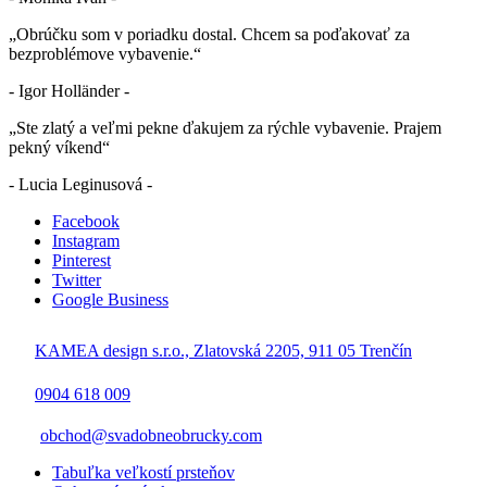
„Obrúčku som v poriadku dostal. Chcem sa poďakovať za
bezproblémove vybavenie.“
- Igor Holländer -
„Ste zlatý a veľmi pekne ďakujem za rýchle vybavenie. Prajem
pekný víkend“
- Lucia Leginusová -
Facebook
Instagram
Pinterest
Twitter
Google Business
KAMEA design s.r.o., Zlatovská 2205, 911 05 Trenčín
0904 618 009
obchod@svadobneobrucky.com
Tabuľka veľkostí prsteňov